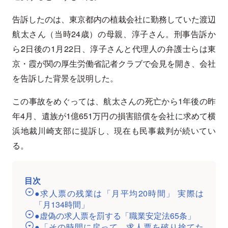
告訴したのは、東京都内の植栽会社に勤務していた渡辺
航太さん（当時24歳）の母親、淳子さん。刑事告訴か
ら2日後の1月22日、淳子さんと代理人の弁護士らは東
京・霞が関の厚生労働省記者クラブで会見を開き、会社
を告訴した背景を説明した。
この事故をめぐっては、航太さんの死亡から1年後の昨
年4月、遺族が1億651万円の損害賠償を会社に求めて横
浜地裁川崎支部に提訴し、現在も民事裁判が続いてい
る。
目次
●求人票の残業は「月平均20時間」 実際は
「月134時間」
●虚偽の求人票を罰する「職業安定法65条」
●「その時間に戻って、求人票を破り捨てた