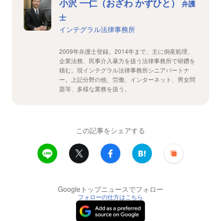
小沢 一仁（おざわ かずひと）
弁護
士
インテグラル法律事務所
2009年弁護士登録。2014年まで、主に倒産処理、
企業法務、民事介入暴力を扱う法律事務所で研鑽を
積む。現インテグラル法律事務所シニアパートナ
ー。上記分野の他、労働、インターネット、男女問
題等、多様な業務を扱う。
この記事をシェアする
Googleトップニュースでフォロー
フォローの仕方はこちら