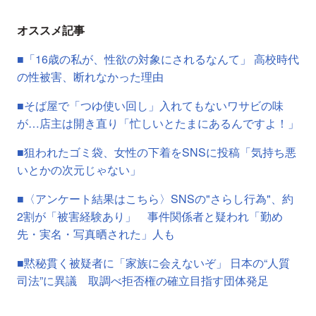
オススメ記事
■「16歳の私が、性欲の対象にされるなんて」 高校時代
の性被害、断れなかった理由
■そば屋で「つゆ使い回し」入れてもないワサビの味
が…店主は開き直り「忙しいとたまにあるんですよ！」
■狙われたゴミ袋、女性の下着をSNSに投稿「気持ち悪
いとかの次元じゃない」
■〈アンケート結果はこちら〉SNSの"さらし行為"、約
2割が「被害経験あり」 事件関係者と疑われ「勤め
先・実名・写真晒された」人も
■黙秘貫く被疑者に「家族に会えないぞ」 日本の“人質
司法”に異議 取調べ拒否権の確立目指す団体発足