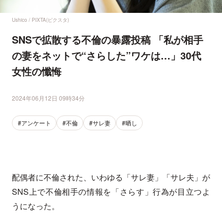
Ushico / PIXTA(ピクスタ)
SNSで拡散する不倫の暴露投稿 「私が相手
の妻をネットで“さらした”ワケは…」30代
女性の懺悔
2024年06月12日 09時34分
#アンケート
#不倫
#サレ妻
#晒し
配偶者に不倫された、いわゆる「サレ妻」「サレ夫」が
SNS上で不倫相手の情報を「さらす」行為が目立つよ
うになった。