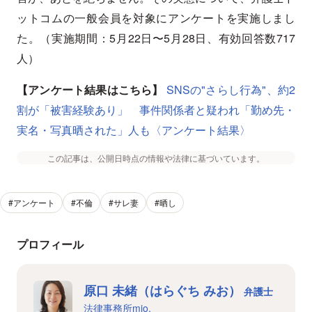
ットコムの一般会員を対象にアンケートを実施しまし
た。（実施期間：5月22日〜5月28日、有効回答数717
人）
【アンケート結果はこちら】
SNSの"さらし行為"、約2
割が「被害経験あり」 事件関係者と疑われ「勤め先・
実名・写真晒された」人も〈アンケート結果〉
この記事は、公開日時点の情報や法律に基づいています。
#アンケート
#不倫
#サレ妻
#晒し
プロフィール
原口 未緒（はらぐち みお）
弁護士
法律事務所mio.