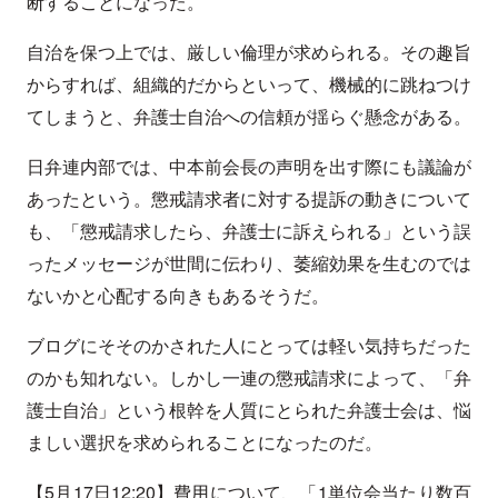
断することになった。
自治を保つ上では、厳しい倫理が求められる。その趣旨
からすれば、組織的だからといって、機械的に跳ねつけ
てしまうと、弁護士自治への信頼が揺らぐ懸念がある。
日弁連内部では、中本前会長の声明を出す際にも議論が
あったという。懲戒請求者に対する提訴の動きについて
も、「懲戒請求したら、弁護士に訴えられる」という誤
ったメッセージが世間に伝わり、萎縮効果を生むのでは
ないかと心配する向きもあるそうだ。
ブログにそそのかされた人にとっては軽い気持ちだった
のかも知れない。しかし一連の懲戒請求によって、「弁
護士自治」という根幹を人質にとられた弁護士会は、悩
ましい選択を求められることになったのだ。
【5月17日12:20】費用について、「1単位会当たり数百