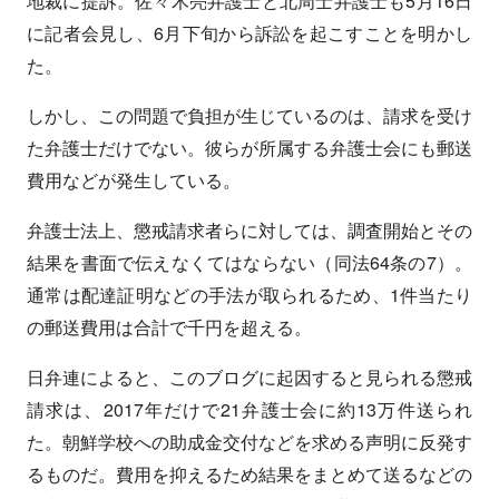
地裁に提訴。佐々木亮弁護士と北周士弁護士も5月16日
に記者会見し、6月下旬から訴訟を起こすことを明かし
た。
しかし、この問題で負担が生じているのは、請求を受け
た弁護士だけでない。彼らが所属する弁護士会にも郵送
費用などが発生している。
弁護士法上、懲戒請求者らに対しては、調査開始とその
結果を書面で伝えなくてはならない（同法64条の7）。
通常は配達証明などの手法が取られるため、1件当たり
の郵送費用は合計で千円を超える。
日弁連によると、このブログに起因すると見られる懲戒
請求は、2017年だけで21弁護士会に約13万件送られ
た。朝鮮学校への助成金交付などを求める声明に反発す
るものだ。費用を抑えるため結果をまとめて送るなどの