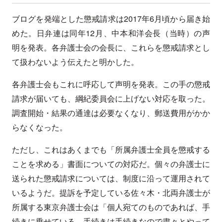
ブログを発端とした懲戒請求は2017年6月頃から届き始
めた。日弁連は同年12月、中本和洋会長（当時）の声
明を発表。各弁護士会の会長に、これらを懲戒請求とし
て扱わないよう伝えたと明かした。
各弁護士会もこれに呼応して声明を発表。この手の懲戒
請求が届いても、綱紀委員会に上げない対応を取った。
調査開始・結果の通達は必要なくなり、郵送費用がかか
らなくなった。
ただし、これはあくまでも「所属弁護士全員を懲戒する
ことを求める」書面についての対応だ。個々の弁護士に
送られた懲戒請求については、制度に沿って運用されて
いるようだ。提訴を予定している佐々木・北両弁護士が
所属する東京弁護士会は「個人宛てのものであれば、手
続きに乗せている。手続きは手続きなので粛々とやって