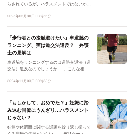
らされているが、ハラスメントではないか
──。こんな相談が弁護...
2025年03月30日 08時56分
「歩行者との接触避けたい」車道脇の
ランニング、実は道交法違反？ 弁護
士の見解は
車道脇をランニングするのは道路交通法（道
交法）違反なのでしょうか──。こんな相談
が弁護士ドットコムに...
2024年11月03日 09時38分
「もしかして、おめでた？」妊娠に踏
み込む同僚にうんざり…ハラスメント
じゃない？
妊娠や体調面に関する話題を繰り返し振って
くる職場の先輩がつらい──。デリケートな