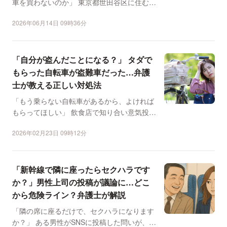
車を買わないのか」 東京都世田谷区に住む会
社員の男性（40...
2026年06月14日 09時36分
「自分が盗んだことになる？」 タダで
もらった自転車が盗難車だった…弁護
士が教える正しい対処法
「もう乗らない自転車があるから、よければ
もらってほしい」 飲食店で知り合い意気投合
した男性からそん...
2026年02月23日 09時12分
「新幹線で隣に座ったらセクハラです
か？」男性上司の投稿が議論に…どこ
から危険ライン？弁護士が解説
「隣の席に座るだけで、セクハラになります
か？」 ある男性がSNSに投稿した問いが、共