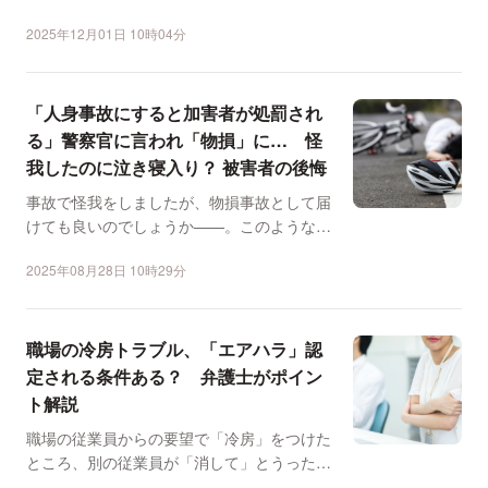
感と議論を呼び...
2025年12月01日 10時04分
「人身事故にすると加害者が処罰され
る」警察官に言われ「物損」に… 怪
我したのに泣き寝入り？ 被害者の後悔
事故で怪我をしましたが、物損事故として届
けても良いのでしょうか——。このような相
談が弁護士ドットコム...
2025年08月28日 10時29分
職場の冷房トラブル、「エアハラ」認
定される条件ある？ 弁護士がポイン
ト解説
職場の従業員からの要望で「冷房」をつけた
ところ、別の従業員が「消して」とうったえ
てきたら・・・。こん...