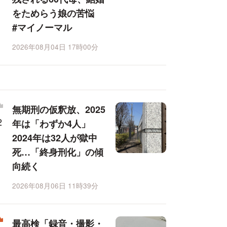
をためらう娘の苦悩
#マイノーマル
2026年08月04日 17時00分
無期刑の仮釈放、2025
年は「わずか4人」
2024年は32人が獄中
死…「終身刑化」の傾
向続く
2026年08月06日 11時39分
最高検「録音・撮影・