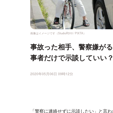
画像はイメージです（StudioR310 / PIXTA）
事故った相手、警察嫌が
事者だけで示談していい
2020年05月06日 09時12分
「警察に連絡せずに示談したい」と言わ