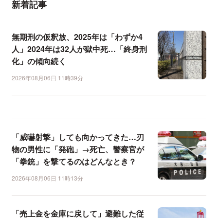
新着記事
無期刑の仮釈放、2025年は「わずか4
人」2024年は32人が獄中死…「終身刑
化」の傾向続く
2026年08月06日 11時39分
「威嚇射撃」しても向かってきた…刃
物の男性に「発砲」→死亡、警察官が
「拳銃」を撃てるのはどんなとき？
2026年08月06日 11時13分
「売上金を金庫に戻して」避難した従