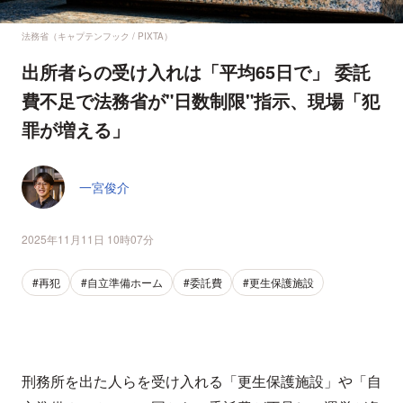
法務省（キャプテンフック / PIXTA）
出所者らの受け入れは「平均65日で」 委託
費不足で法務省が"日数制限"指示、現場「犯
罪が増える」
一宮俊介
2025年11月11日 10時07分
#再犯
#自立準備ホーム
#委託費
#更生保護施設
刑務所を出た人らを受け入れる「更生保護施設」や「自