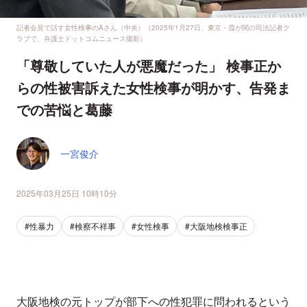
記者会見で話す女性検事のAさん（中央）（2025年1月27日、東京・霞が関の司法記者ク
ラブで、弁護士ドットコムニュース撮影）
「尊敬していた人が悪魔だった」 検事正か
らの性被害訴えた女性検事が明かす、告発ま
での苦悩と葛藤
一宮俊介
2025年03月25日 10時10分
#性暴力
#検察不祥事
#女性検事
#大阪地検検事正
大阪地検の元トップが部下への性犯罪に問われるという