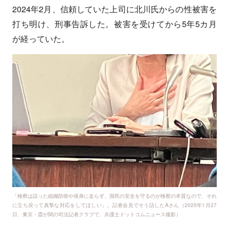
2024年2月、信頼していた上司に北川氏からの性被害を
打ち明け、刑事告訴した。被害を受けてから5年5カ月
が経っていた。
「検察は誤った組織防衛や保身に走らず、国民の安全を守るのが検察の本質なので、それ
に立ち戻って真摯な対応をしてほしい」。記者会見でそう話したAさん（2025年1月27
日、東京・霞が関の司法記者クラブで、弁護士ドットコムニュース撮影）