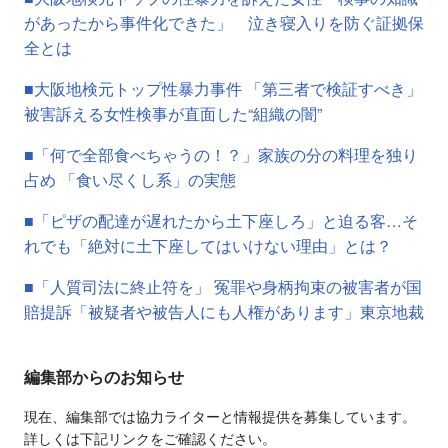
があったから事件化できた」 泣き寝入りを防ぐ証拠保
全とは
■大阪地検元トップ性暴力事件 「第三者で検証すべき」
被害訴える女性検事が直面した“組織の闇”
■「何で全部食べちゃうの！？」家族の分の料理を独り
占め 「食い尽くし系」の実態
■「ピザの配達が遅れたから土下座しろ」と迫る客…そ
れでも「絶対に土下座してはいけない理由」とは？
■「人質司法に終止符を」 冤罪や身柄拘束の被害者が国
賠提訴「被疑者や被告人にも人権があります」東京地裁
編集部からのお知らせ
現在、編集部では協力ライターと情報提供を募集しています。
詳しくは下記リンクをご確認ください。