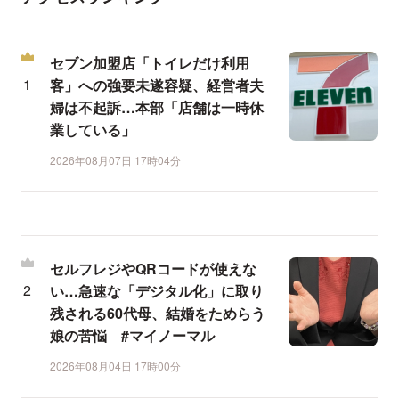
セブン加盟店「トイレだけ利用
客」への強要未遂容疑、経営者夫
婦は不起訴…本部「店舗は一時休
業している」
2026年08月07日 17時04分
セルフレジやQRコードが使えな
い…急速な「デジタル化」に取り
残される60代母、結婚をためらう
娘の苦悩 #マイノーマル
2026年08月04日 17時00分