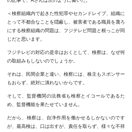
＜検察組織内で起きた性犯罪やセカンドレイプ、組織に
とって不都合なことを隠蔽し、被害者である職員を蔑ろ
にする検察組織の問題は、フジテレビ問題と根っこが同
じだと思います。
フジテレビの対応の是非はおくとして、検察は、なぜ何
の取組みもしないのでしょうか。
それは、民間企業と違い、検察には、株主もスポンサー
もおらず、絶対に潰れないからです。
そして、監督機関の法務省も検察とイコールであるた
め、監督機能を果たせていません。
だから、検察は、自浄作用を働かせるしかないのです
が、最高検は、口は出すが、責任を取らず、様々な不祥