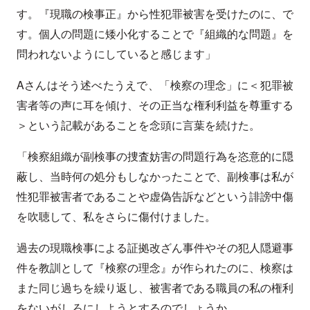
す。『現職の検事正』から性犯罪被害を受けたのに、で
す。個人の問題に矮小化することで『組織的な問題』を
問われないようにしていると感じます」
Aさんはそう述べたうえで、「検察の理念」に＜犯罪被
害者等の声に耳を傾け、その正当な権利利益を尊重する
＞という記載があることを念頭に言葉を続けた。
「検察組織が副検事の捜査妨害の問題行為を恣意的に隠
蔽し、当時何の処分もしなかったことで、副検事は私が
性犯罪被害者であることや虚偽告訴などという誹謗中傷
を吹聴して、私をさらに傷付けました。
過去の現職検事による証拠改ざん事件やその犯人隠避事
件を教訓として『検察の理念』が作られたのに、検察は
また同じ過ちを繰り返し、被害者である職員の私の権利
をないがしろにしようとするのでしょうか。