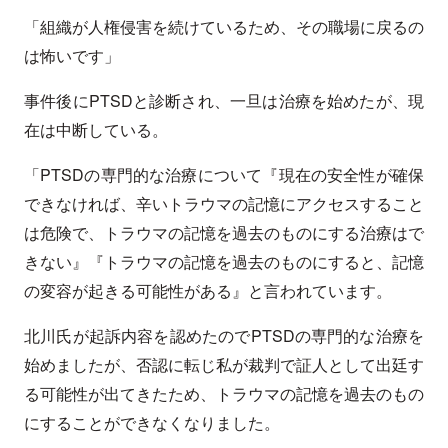
「組織が人権侵害を続けているため、その職場に戻るの
は怖いです」
事件後にPTSDと診断され、一旦は治療を始めたが、現
在は中断している。
「PTSDの専門的な治療について『現在の安全性が確保
できなければ、辛いトラウマの記憶にアクセスすること
は危険で、トラウマの記憶を過去のものにする治療はで
きない』『トラウマの記憶を過去のものにすると、記憶
の変容が起きる可能性がある』と言われています。
北川氏が起訴内容を認めたのでPTSDの専門的な治療を
始めましたが、否認に転じ私が裁判で証人として出廷す
る可能性が出てきたため、トラウマの記憶を過去のもの
にすることができなくなりました。