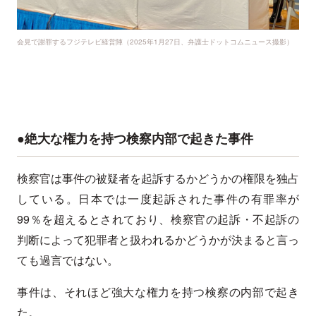
会見で謝罪するフジテレビ経営陣（2025年1月27日、弁護士ドットコムニュース撮影）
●絶大な権力を持つ検察内部で起きた事件
検察官は事件の被疑者を起訴するかどうかの権限を独占
している。日本では一度起訴された事件の有罪率が
99％を超えるとされており、検察官の起訴・不起訴の
判断によって犯罪者と扱われるかどうかが決まると言っ
ても過言ではない。
事件は、それほど強大な権力を持つ検察の内部で起き
た。