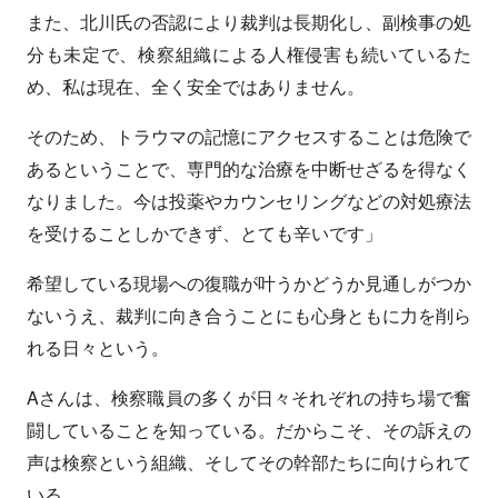
また、北川氏の否認により裁判は長期化し、副検事の処
分も未定で、検察組織による人権侵害も続いているた
め、私は現在、全く安全ではありません。
そのため、トラウマの記憶にアクセスすることは危険で
あるということで、専門的な治療を中断せざるを得なく
なりました。今は投薬やカウンセリングなどの対処療法
を受けることしかできず、とても辛いです」
希望している現場への復職が叶うかどうか見通しがつか
ないうえ、裁判に向き合うことにも心身ともに力を削ら
れる日々という。
Aさんは、検察職員の多くが日々それぞれの持ち場で奮
闘していることを知っている。だからこそ、その訴えの
声は検察という組織、そしてその幹部たちに向けられて
いる。