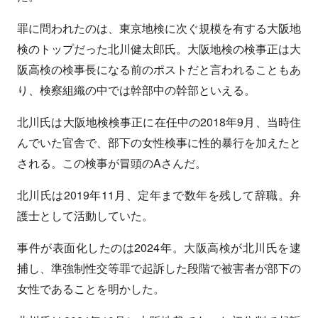
罪に問われたのは、東京地検に次ぐ規模を有する大阪地
検のトップだった北川健太郎氏。大阪地検の検事正は大
阪高検の検事長になる前のポストだと言われることもあ
り、検察組織の中では幹部中の幹部といえる。
北川氏は大阪地検検事正に在任中の2018年9月、当時住
んでいた官舎で、部下の女性検事に性的暴行を加えたと
される。この検事が冒頭のAさんだ。
北川氏は2019年11月、定年まで数年を残して辞職。弁
護士として活動していた。
事件が表面化したのは2024年。大阪高検が北川氏を逮
捕し、準強制性交等罪で起訴した段階で被害者が部下の
女性であることを明かした。