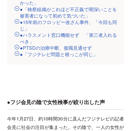
かった」
●「検察組織がこれほど不正義で闇深いことを
被害者になって初めて気づいた」
●15年前のフロッピー改ざん事件、「今回も同
じ」
●ハラスメント窓口機能せず 「第三者入れる
べき」
●PTSDの治療中断、復職見通せず
●「フジテレビ問題と根っこが同じ」
●フジ会見の陰で女性検事が絞り出した声
今年1月27日、約10時間30分に及んだフジテレビの記者
会見に社会の注目が集まった。その陰で、一人の女性が