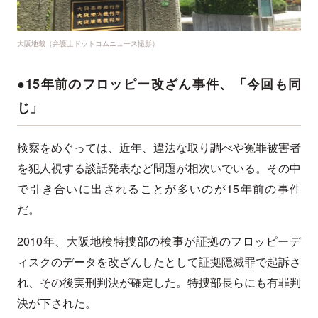
大阪地裁（弁護士ドットコムニュース撮影）
●15年前のフロッピー改ざん事件、「今回も同
じ」
検察をめぐっては、近年、違法な取り調べや冤罪被害者
を犯人視する談話発表など問題が相次いでいる。その中
で引き合いに出されることが多いのが15年前の事件
だ。
2010年、大阪地検特捜部の検事が証拠のフロッピーデ
ィスクのデータを改ざんしたとして証拠隠滅罪で起訴さ
れ、その後実刑判決が確定した。特捜部長らにも有罪判
決が下された。