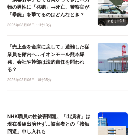
物の男性に「発砲」→死亡、警察官が
「拳銃」を撃てるのはどんなとき？
2026年08月06日 11時13分
「売上金を金庫に戻して」避難した従
業員を館内へ…イオンモール熊本爆
発、会社や幹部は法的責任を問われ
る？
2026年08月06日 10時35分
NHK職員の性被害問題、「出演者」は
現在番組出演せず…被害者との「接触
回避」申し入れも