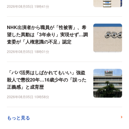
2026年08月05日 19時41分
NHK出演者から職員が「性被害」、希
望した異動は「3年余り」実現せず…調
査委が「人権意識の不足」認定
2026年08月05日 18時01分
「パパ活男はしばかれてもいい」強盗
殺人で懲役20年…16歳少年の「誤った
正義感」と成育歴
2026年08月05日 10時58分
もっと見る