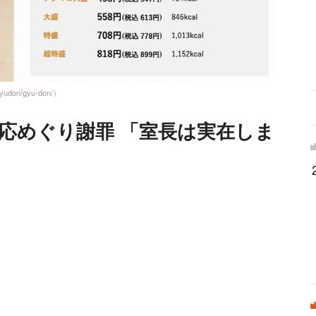
don/gyu-don/）
応めぐり謝罪 「室長は実在しま