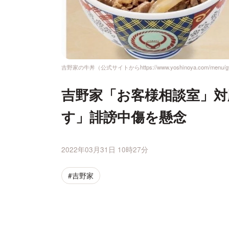
吉野家の牛丼（公式サイトからhttps://www.yoshinoya.com/menu/gyu
吉野家「お客様相談室」対
す」誹謗中傷を懸念
2022年03月31日 10時27分
#吉野家