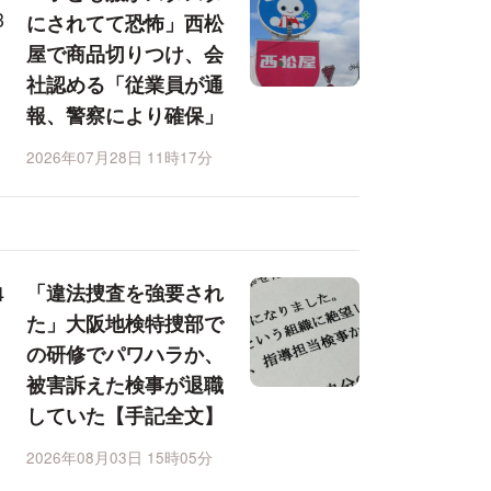
にされてて恐怖」西松
屋で商品切りつけ、会
社認める「従業員が通
報、警察により確保」
2026年07月28日 11時17分
「違法捜査を強要され
た」大阪地検特捜部で
の研修でパワハラか、
被害訴えた検事が退職
していた【手記全文】
2026年08月03日 15時05分