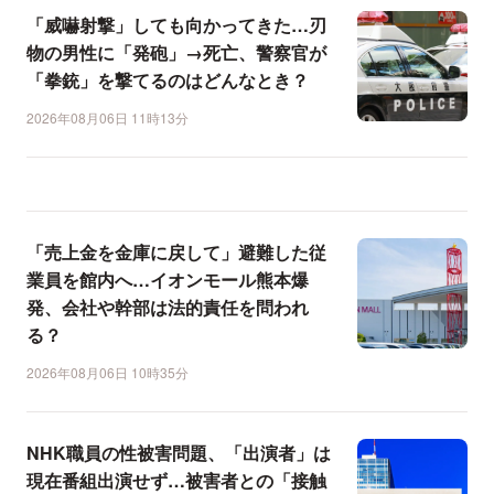
「威嚇射撃」しても向かってきた…刃
物の男性に「発砲」→死亡、警察官が
「拳銃」を撃てるのはどんなとき？
2026年08月06日 11時13分
「売上金を金庫に戻して」避難した従
業員を館内へ…イオンモール熊本爆
発、会社や幹部は法的責任を問われ
る？
2026年08月06日 10時35分
NHK職員の性被害問題、「出演者」は
現在番組出演せず…被害者との「接触