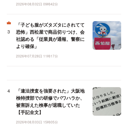
2026年08月02日 09時42分
「子ども服がズタズタにされてて
恐怖」西松屋で商品切りつけ、会
社認める「従業員が通報、警察に
より確保」
2026年07月28日 11時17分
「違法捜査を強要された」大阪地
検特捜部での研修でパワハラか、
被害訴えた検事が退職していた
【手記全文】
2026年08月03日 15時05分