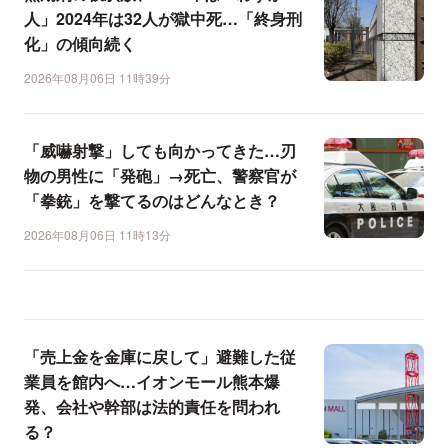
人」2024年は32人が獄中死…「終身刑
化」の傾向続く
2026年08月06日 11時39分
「威嚇射撃」しても向かってきた…刃
物の男性に「発砲」→死亡、警察官が
「拳銃」を撃てるのはどんなとき？
2026年08月06日 11時13分
「売上金を金庫に戻して」避難した従
業員を館内へ…イオンモール熊本爆
発、会社や幹部は法的責任を問われ
る？