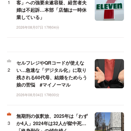
客」への強要未遂容疑、経営者夫
婦は不起訴…本部「店舗は一時休
業している」
2026年08月07日 17時04分
セルフレジやQRコードが使えな
い…急速な「デジタル化」に取り
残される60代母、結婚をためらう
娘の苦悩 #マイノーマル
2026年08月04日 17時00分
無期刑の仮釈放、2025年は「わず
か4人」2024年は32人が獄中死…
「終身刑化」の傾向続く