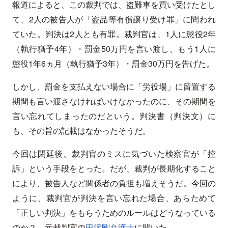
報道によると、この裁判では、盗難車を買い受けたとし
て、2人の被告人が「盗品等有償譲り受け罪」に問われ
ていた。判決は2人とも有罪。裁判官は、1人に懲役2年
（執行猶予4年）・罰金50万円を言い渡し、もう1人に
懲役1年6ヵ月（執行猶予3年）・罰金30万円を告げた。
しかし、罰金を支払えない場合に「労役場」に留置する
期間も言い渡さなければいけなかったのに、その期間を
言い忘れてしまったのだという。判決書（判決文）に
も、その旨の記載はなかったそうだ。
今回は閉廷後、裁判官のミスに気づいた検察官が「控
訴」という手段をとった。だが、裁判が長期化すること
により、被告人など関係者の負担も増えそうだ。今回の
ように、裁判官が判決を言い忘れた場合、あらためて
「正しい判決」をもらうためのルールはどうなっている
のか？ 元裁判官の
田沢剛弁護士
に聞いた。