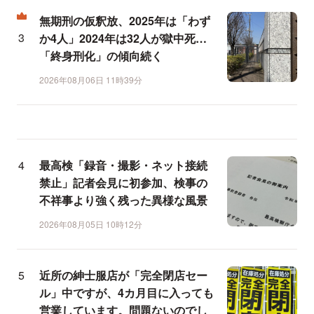
無期刑の仮釈放、2025年は「わず
か4人」2024年は32人が獄中死…
「終身刑化」の傾向続く
2026年08月06日 11時39分
最高検「録音・撮影・ネット接続
禁止」記者会見に初参加、検事の
不祥事より強く残った異様な風景
2026年08月05日 10時12分
近所の紳士服店が「完全閉店セー
ル」中ですが、4カ月目に入っても
営業しています。問題ないのでし