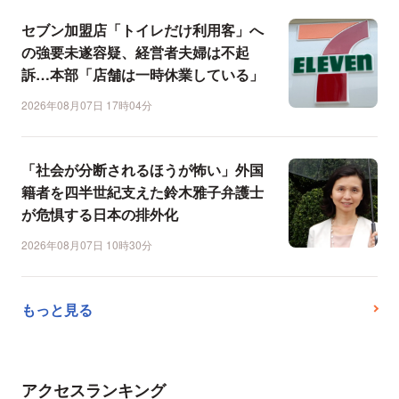
セブン加盟店「トイレだけ利用客」へ
の強要未遂容疑、経営者夫婦は不起
訴…本部「店舗は一時休業している」
2026年08月07日 17時04分
「社会が分断されるほうが怖い」外国
籍者を四半世紀支えた鈴木雅子弁護士
が危惧する日本の排外化
2026年08月07日 10時30分
もっと見る
アクセスランキング