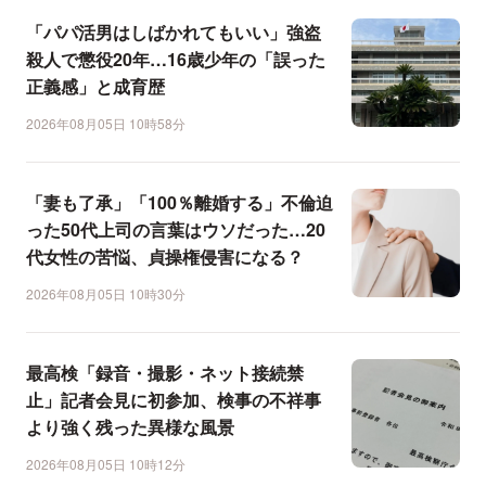
「パパ活男はしばかれてもいい」強盗
殺人で懲役20年…16歳少年の「誤った
正義感」と成育歴
2026年08月05日 10時58分
「妻も了承」「100％離婚する」不倫迫
った50代上司の言葉はウソだった…20
代女性の苦悩、貞操権侵害になる？
2026年08月05日 10時30分
最高検「録音・撮影・ネット接続禁
止」記者会見に初参加、検事の不祥事
より強く残った異様な風景
2026年08月05日 10時12分