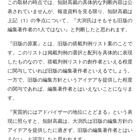
この取材の時点では、知財高裁の具体的な判断内容は公
表されていませんが、報道資料を見る限り、知財高裁は
上記（1）の争点について、『大渕氏はそもそも旧版の
編集著作者の1人ではない』と判断したと思われます。
『旧版の原案』とは、旧版の搭載判例リスト案のことで
す。このリストは掲載判例の選択と配列を具体的に表現
したものなので、搭載判例リストの創作者といえる程度
に関与していれば旧版の編集著作者といえるでしょう。
一方で、旧版の編集方針というアイデアを提供した程度
の関与であれば、編集著作者とはいえないことになりま
す。
『実質的にはアドバイザーの地位にとどまる』という表
現に照らすと、知財高裁は、大渕氏は旧版の編集方針の
アイデアを提供したに過ぎず、旧版の編集著作者とはい
えない、と認定したと思われます」