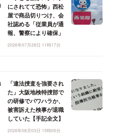
にされてて恐怖」西松
屋で商品切りつけ、会
社認める「従業員が通
報、警察により確保」
2026年07月28日 11時17分
「違法捜査を強要され
た」大阪地検特捜部で
の研修でパワハラか、
被害訴えた検事が退職
していた【手記全文】
2026年08月03日 15時05分