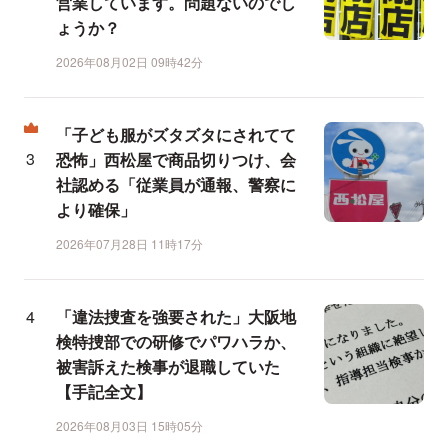
営業しています。問題ないのでし
ょうか？
2026年08月02日 09時42分
「子ども服がズタズタにされてて
恐怖」西松屋で商品切りつけ、会
社認める「従業員が通報、警察に
より確保」
2026年07月28日 11時17分
「違法捜査を強要された」大阪地
検特捜部での研修でパワハラか、
被害訴えた検事が退職していた
【手記全文】
2026年08月03日 15時05分