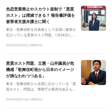
色恋営業禁止やスカウト規制で「悪質
ホスト」は撲滅できる？ 報告書評価を
被害者支援弁護士に聞く
東京・歌舞伎町を代表格として全国に被害が
広がっている悪質ホスト問題。1月24日に召
集された通常国会で...
2025年02月02日 08時20分
悪質ホスト問題、立憲・山井議員が危
機感「歌舞伎町発から日本のイメージ
が損なわれつつある」
東京・歌舞伎町から全国に広がっている「悪
質ホスト」問題は、警察庁が風営法改正も視
野に検討する事態とな...
2024年09月14日 10時03分