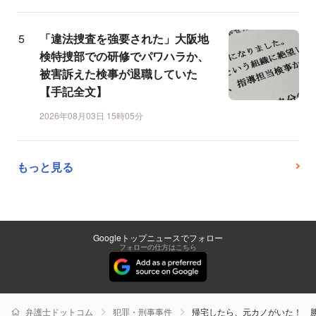
「違法捜査を強要された」大阪地
検特捜部での研修でパワハラか、
被害訴えた検事が退職していた
【手記全文】
2026年08月03日 15時05分
もっと見る
Googleトップニュースでフォロー
フォローの仕方はこちら
弁護士ドットコム
犯罪・刑事事件
帰宅したら、元カノがいた！ 