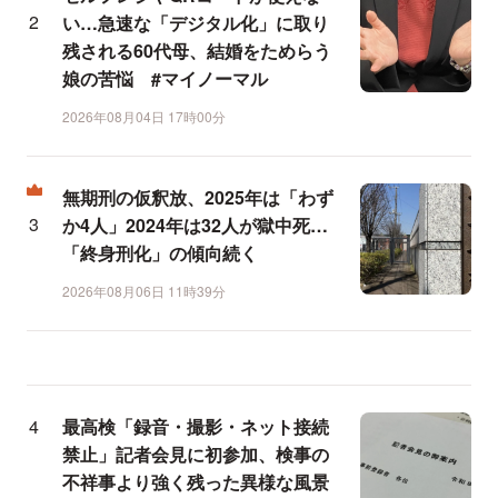
い…急速な「デジタル化」に取り
残される60代母、結婚をためらう
娘の苦悩 #マイノーマル
2026年08月04日 17時00分
無期刑の仮釈放、2025年は「わず
か4人」2024年は32人が獄中死…
「終身刑化」の傾向続く
2026年08月06日 11時39分
最高検「録音・撮影・ネット接続
禁止」記者会見に初参加、検事の
不祥事より強く残った異様な風景