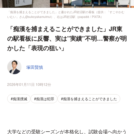
「痴漢を捕まえることができました」と書かれたJR岩沼駅の看板（提供：「すこやかむ
いむい」さん@sukoyakamuimui）、右はJR岩沼駅（papa88 / PIXTA）
「痴漢を捕まえることができました」JR東
の駅看板に反響、実は”実績”不明…警察が明
かした「表現の狙い」
塚田賢慎
2026年01月11日 10時12分
#痴漢撲滅
#痴漢は犯罪
#痴漢を捕まえることができました
大学などの受験シーズンが本格化し、試験会場へ向かう