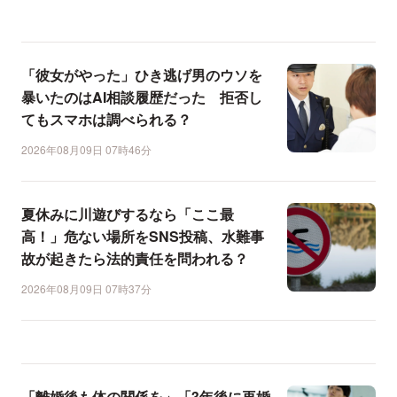
「彼女がやった」ひき逃げ男のウソを
暴いたのはAI相談履歴だった 拒否し
てもスマホは調べられる？
2026年08月09日 07時46分
夏休みに川遊びするなら「ここ最
高！」危ない場所をSNS投稿、水難事
故が起きたら法的責任を問われる？
2026年08月09日 07時37分
「離婚後も体の関係を」「3年後に再婚