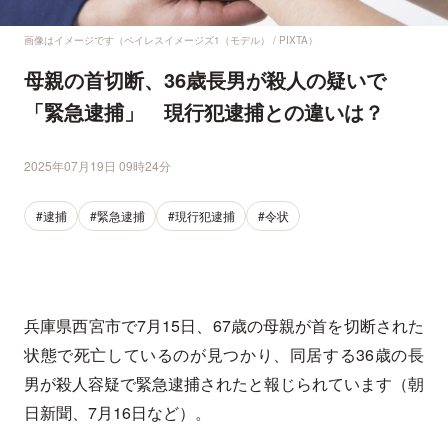
画像はイメージです（ペイレスイメージズ1（モデル） / PIXTA）
母親の首切断、36歳長男が殺人の疑いで
「緊急逮捕」 現行犯逮捕との違いは？
2025年07月19日 09時24分
#逮捕
#緊急逮捕
#現行犯逮捕
#令状
兵庫県西宮市で7月15日、67歳の母親が首を切断された
状態で死亡しているのが見つかり、同居する36歳の長
男が殺人容疑で緊急逮捕されたと報じられています（朝
日新聞、7月16日など）。