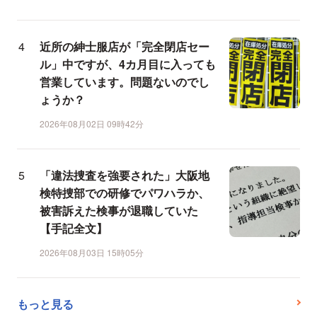
近所の紳士服店が「完全閉店セー
ル」中ですが、4カ月目に入っても
営業しています。問題ないのでし
ょうか？
2026年08月02日 09時42分
「違法捜査を強要された」大阪地
検特捜部での研修でパワハラか、
被害訴えた検事が退職していた
【手記全文】
2026年08月03日 15時05分
もっと見る