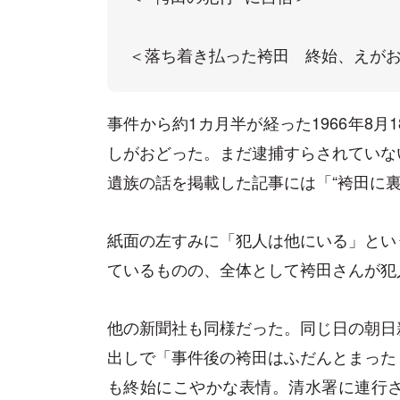
＜落ち着き払った袴田　終始、えが
事件から約1カ月半が経った1966年8
しがおどった。まだ逮捕すらされていな
遺族の話を掲載した記事には「“袴田に
紙面の左すみに「犯人は他にいる」とい
ているものの、全体として袴田さんが犯
他の新聞社も同様だった。同じ日の朝日
出しで「事件後の袴田はふだんとまった
も終始にこやかな表情。清水署に連行