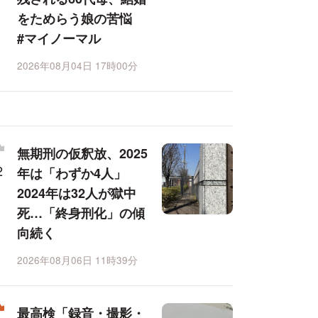
をためらう娘の苦悩
#マイノーマル
2026年08月04日 17時00分
無期刑の仮釈放、2025
年は「わずか4人」
2024年は32人が獄中
死…「終身刑化」の傾
向続く
2026年08月06日 11時39分
最高検「録音・撮影・