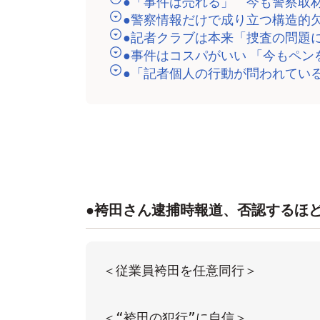
●「事件は売れる」 今も警察取
●警察情報だけで成り立つ構造的
●記者クラブは本来「捜査の問題
●事件はコスパがいい 「今もペ
●「記者個人の行動が問われてい
●袴田さん逮捕時報道、否認するほ
＜従業員袴田を任意同行＞     

＜“袴田の犯行”に自信＞     
