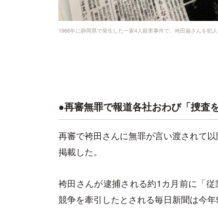
1966年に静岡県で発生した一家4人殺害事件で、袴田巌さんを犯
●再審無罪で報道各社おわび「捜査
再審で袴田さんに無罪が言い渡されて以
掲載した。
袴田さんが逮捕される約1カ月前に「従
競争を牽引したとされる毎日新聞は今年