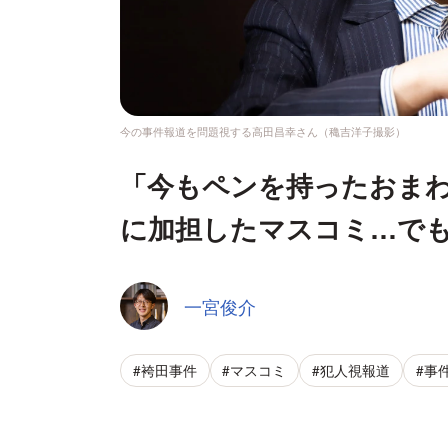
今の事件報道を問題視する高田昌幸さん（穐吉洋子撮影）
「今もペンを持ったおまわ
に加担したマスコミ…で
一宮俊介
#袴田事件
#マスコミ
#犯人視報道
#事