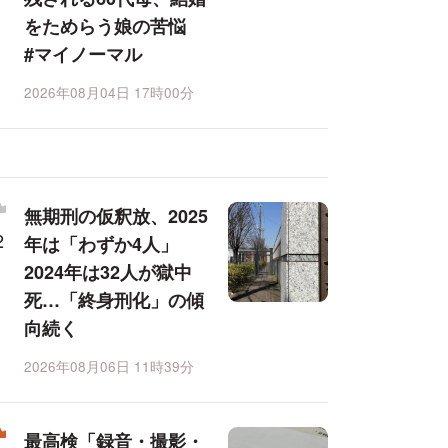
をためらう娘の苦悩
#マイノーマル
2026年08月04日 17時00分
無期刑の仮釈放、2025
年は「わずか4人」
2024年は32人が獄中
死…「終身刑化」の傾
向続く
2026年08月06日 11時39分
最高検「録音・撮影・