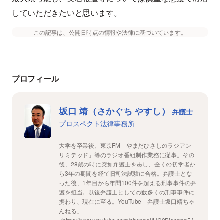
していただきたいと思います。
この記事は、公開日時点の情報や法律に基づいています。
プロフィール
坂口 靖（さかぐち やすし）
弁護士
プロスペクト法律事務所
大学を卒業後、東京FM「やまだひさしのラジアン
リミテッド」等のラジオ番組制作業務に従事。その
後、28歳の時に突如弁護士を志し、全くの初学者か
ら3年の期間を経て旧司法試験に合格。弁護士とな
った後、1年目から年間100件を超える刑事事件の弁
護を担当。以後弁護士としての数多くの刑事事件に
携わり、現在に至る。YouTube「弁護士坂口靖ちゃ
んねる」
<https://www.youtube.com/channel/UC0Bjqcnpn5A