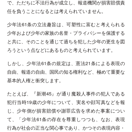
で、ただちに不法行為が成立し、報道機関が損害賠償責
任を負うことになるとは考えられていません。
少年法61条の立法趣旨は、可塑性に富むと考えられる
少年および少年の家族の名誉・プライバシーを保護する
と共に、そのことを通じて過ちを犯した少年の更生を図
ろうという点などにあるものと考えられています。
しかし、少年法61条の規定は、憲法21条による表現の
自由、報道の自由、国民の知る権利など、極めて重要な
基本的人権と衝突します。
たとえば、『新潮45』が通り魔殺人事件の犯人である
犯行当時19歳の少年について、実名や顔写真などを報
じ、少年側が損害賠償や謝罪広告を求めた事案につい
て、「少年法61条の存在を尊重しつつも、なお、表現
行為が社会の正当な関心事であり、かつその表現内容・