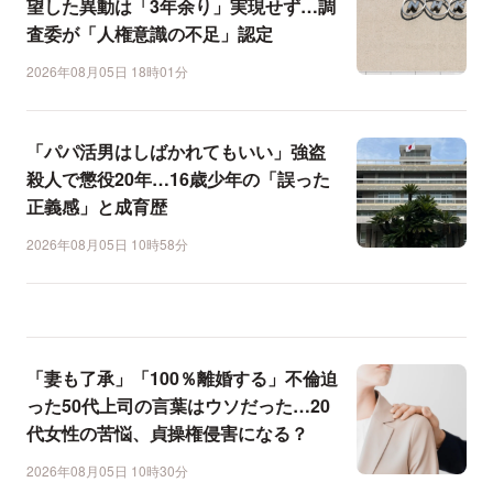
望した異動は「3年余り」実現せず…調
査委が「人権意識の不足」認定
2026年08月05日 18時01分
「パパ活男はしばかれてもいい」強盗
殺人で懲役20年…16歳少年の「誤った
正義感」と成育歴
2026年08月05日 10時58分
「妻も了承」「100％離婚する」不倫迫
った50代上司の言葉はウソだった…20
代女性の苦悩、貞操権侵害になる？
2026年08月05日 10時30分