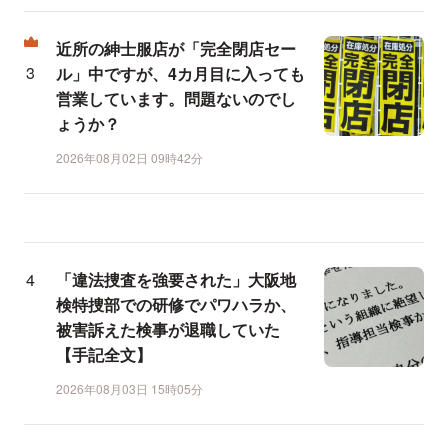
近所の紳士服店が「完全閉店セー
ル」中ですが、4カ月目に入っても
営業しています。問題ないのでし
ょうか？
2026年08月02日 09時42分
「違法捜査を強要された」大阪地
検特捜部での研修でパワハラか、
被害訴えた検事が退職していた
【手記全文】
2026年08月03日 15時05分