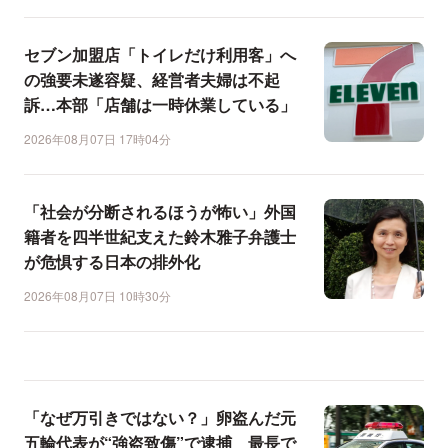
セブン加盟店「トイレだけ利用客」へ
の強要未遂容疑、経営者夫婦は不起
訴…本部「店舗は一時休業している」
2026年08月07日 17時04分
「社会が分断されるほうが怖い」外国
籍者を四半世紀支えた鈴木雅子弁護士
が危惧する日本の排外化
2026年08月07日 10時30分
「なぜ万引きではない？」卵盗んだ元
五輪代表が“強盗致傷”で逮捕 最長で