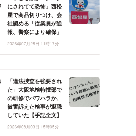
にされてて恐怖」西松
屋で商品切りつけ、会
社認める「従業員が通
報、警察により確保」
2026年07月28日 11時17分
「違法捜査を強要され
た」大阪地検特捜部で
の研修でパワハラか、
被害訴えた検事が退職
していた【手記全文】
2026年08月03日 15時05分