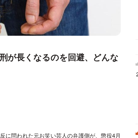
実刑が長くなるのを回避、どんな
反に問われた元お笑い芸人の弁護側が、懲役4月