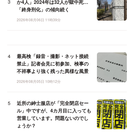
か4人」2024年は32人が獄中死…
「終身刑化」の傾向続く
2026年08月06日 11時39分
最高検「録音・撮影・ネット接続
禁止」記者会見に初参加、検事の
不祥事より強く残った異様な風景
2026年08月05日 10時12分
近所の紳士服店が「完全閉店セー
ル」中ですが、4カ月目に入っても
営業しています。問題ないのでし
ょうか？