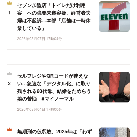
セブン加盟店「トイレだけ利用
客」への強要未遂容疑、経営者夫
婦は不起訴…本部「店舗は一時休
業している」
2026年08月07日 17時04分
セルフレジやQRコードが使えな
い…急速な「デジタル化」に取り
残される60代母、結婚をためらう
娘の苦悩 #マイノーマル
2026年08月04日 17時00分
無期刑の仮釈放、2025年は「わず