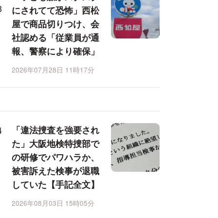
にされてて恐怖」西松
屋で商品切りつけ、会
社認める「従業員が通
報、警察により確保」
2026年07月28日 11時17分
「違法捜査を強要され
た」大阪地検特捜部で
の研修でパワハラか、
被害訴えた検事が退職
していた【手記全文】
2026年08月03日 15時05分