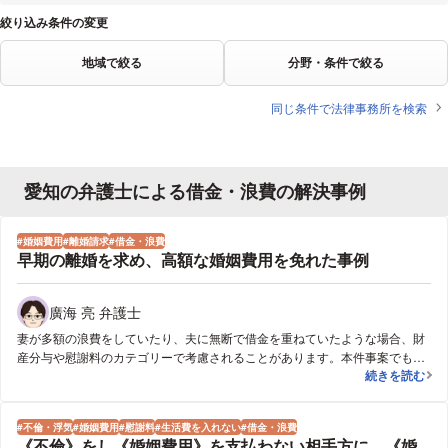
絞り込み条件の変更
地域で絞る
分野・条件で絞る
同じ条件で法律事務所を検索
愛知の弁護士による借金・浪費の解決事例
婚姻費用
離婚請求
借金・浪費
早期の離婚を求め、高額な婚姻費用を免れた事例
廣海 亮 弁護士
妻が多額の浪費をしていたり、夫に無断で借金を重ねていたような場合、財
産分与や慰謝料のカテゴリーで考慮されることがあります。本件事案でも、
早期の離婚を
続きを読む
その点を離婚調停や離婚裁判の手続の中で主張していくことが考えられまし
たが、妻は離婚自体を争っている上、また、夫の年収が高く、毎月、高額の
婚姻費用が発生するという状況にあり、仮に、妻の浪費や借金について、最
不倫・浮気
婚姻費用
慰謝料
生活費を入れない
借金・浪費
終的に財産分与や慰謝料の中で考慮させようとすると、長期にわたり、離婚
《不倫》をし《婚姻費用》を支払わない相手方に、《婚