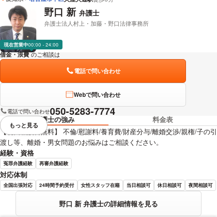
野口 新
弁護士
弁護士法人村上・加藤・野口法律事務所
現在営業中
00:00 - 24:00
借金・浪費
のご相談は
下記のリンクからお問い合わせください。
電話で問い合わせ
Webで問い合わせ
050-5283-7774
電話で問い合わせ
弁護士の強み
料金表
もっと見る
視覚的に省略されている要素を
【初回相談料無料】 不倫/慰謝料/養育費/財産分与/離婚交渉/親権/子の引
渡し等、離婚・男女問題のお悩みはご相談ください。
経験・資格
冤罪弁護経験
再審弁護経験
対応体制
全国出張対応
24時間予約受付
女性スタッフ在籍
当日相談可
休日相談可
夜間相談可
野口 新 弁護士の詳細情報を見る