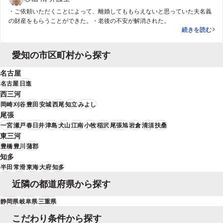
の点で夫に有利に働かせようとしていたにもかかわらず、婚姻費用の負担額
・ご依頼いただくことによって、離婚してももらえないと思っていた夫名義
の方が遥かに大きくなってしまうという結論にもなりかねませんでした。そ
の財産をもらうことができた。・老後の不安が解消された。
こで、夫から妻に対して、浪費や借金のことは不問に付し、むしろ、１年分
老後に備えた
続きを読む
の婚姻費用相当額を解決金として支払うことを提示し、早期の離婚を求めま
した。そうしたところ、妻が、その提案に応じ無事離婚が成立しました。
愛知の市区町村から探す
名古屋
名古屋
日進
西三河
岡崎
刈谷
豊田
安城
西尾
知立
みよし
尾張
一宮
瀬戸
春日井
津島
犬山
江南
小牧
稲沢
尾張旭
岩倉
清須
扶桑
東三河
豊橋
豊川
蒲郡
知多
半田
常滑
東海
大府
知多
近隣の都道府県から探す
静岡県
岐阜県
三重県
こだわり条件から探す