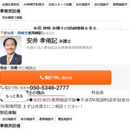
全国出張対応
24時間予約受付
女性スタッフ在籍
当日相談可
休日相談可
夜間相談可
事務所設備
完全個室で相談
矢田 啓悟 弁護士の詳細情報を見る
愛知県
岡崎市
東岡崎駅
徒歩2分
安井 孝侑記
弁護士
弁護士法人愛知総合法律事務所岡崎事務所
借金・浪費
のご相談は
下記のリンクからお問い合わせください。
電話で問い合わせ
050-5346-2777
電話で問い合わせ
弁護士の強み
料金表
もっと見る
視覚的に省略されている要素を
◆初回相談無料◆当日/休日/夜間相談可能◆不貞/DV/慰謝料請求/財産分
与/親権問題 まずは弁護士にご相談ください！
対応体制
当日相談可
休日相談可
夜間相談可
電話相談可
事務所設備