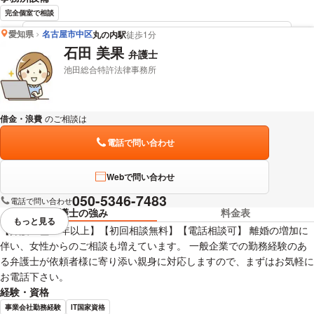
完全個室で相談
愛知県
名古屋市中区
丸の内駅
徒歩1分
金国 建吾 弁護士の詳細情報を見る
石田 美果
弁護士
池田総合特許法律事務所
借金・浪費
のご相談は
下記のリンクからお問い合わせください。
電話で問い合わせ
Webで問い合わせ
050-5346-7483
電話で問い合わせ
弁護士の強み
料金表
もっと見る
視覚的に省略されている要素を
【弁護士歴10年以上】【初回相談無料】【電話相談可】 離婚の増加に
伴い、女性からのご相談も増えています。 一般企業での勤務経験のあ
る弁護士が依頼者様に寄り添い親身に対応しますので、まずはお気軽に
お電話下さい。
経験・資格
事業会社勤務経験
IT国家資格