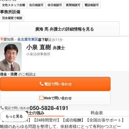
女性スタッフ在籍
当日相談可
休日相談可
夜間相談可
電話相談可
事務所設備
完全個室で相談
廣海 亮 弁護士の詳細情報を見る
愛知県
名古屋市東区
森下駅
徒歩11分
小泉 直樹
弁護士
小泉法律事務所
借金・浪費
のご相談は
下記のリンクからお問い合わせください。
電話で問い合わせ
Webで問い合わせ
050-5828-4191
電話で問い合わせ
弁護士の強み
料金表
もっと見る
視覚的に省略されている要素を
【初回相談無料】【24時間受付】【成功報酬】【全国出張サポート】
離婚のあらゆる問題を整理して、依頼者様にとって有利かつスピー