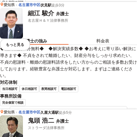
完全個室で相談
愛知県
名古屋市中区
伏見駅
徒歩3分
細江 駿介
弁護士
藪内 博之 弁護士の詳細情報を見る
名古屋Ｈ＆Ｙ法律事務所
弁護士の強み
料金表
もっと見る
視覚的に省略されている要素を
◆初回相談60分無料◆ ◆解決実績多数◆ ◆お考えに寄り添い解決に
導きます◆ 不貞をされて離婚したい、財産分与をしっかり求めたい、
不貞の慰謝料・離婚の慰謝料請求をしたい方からのご相談を多数お受け
しております。経験豊富な弁護士が対応します。まずはご連絡くださ
い。
対応体制
当日相談可
休日相談可
夜間相談可
電話相談可
事務所設備
完全個室で相談
愛知県
名古屋市中区
久屋大通駅
徒歩5分
細江 駿介 弁護士の詳細情報を見る
鬼頭 浩二
弁護士
ストラーダ法律事務所