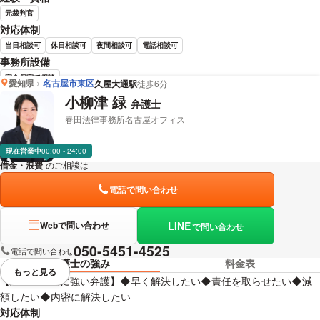
元裁判官
対応体制
当日相談可
休日相談可
夜間相談可
電話相談可
事務所設備
完全個室で相談
愛知県
名古屋市東区
久屋大通駅
徒歩6分
小柳津 緑
弁護士
近田 正晴 弁護士の詳細情報を見る
春田法律事務所名古屋オフィス
現在営業中
00:00 - 24:00
借金・浪費
のご相談は
下記のリンクからお問い合わせください。
電話で問い合わせ
LINE
Webで問い合わせ
で問い合わせ
050-5451-4525
電話で問い合わせ
弁護士の強み
料金表
もっと見る
視覚的に省略されている要素を
【離婚・不倫に強い弁護】◆早く解決したい◆責任を取らせたい◆減
額したい◆内密に解決したい
対応体制