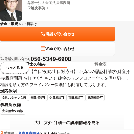
弁護士法人金国法律事務所
解決事例 1
借金・浪費
のご相談は
下記のリンクからお問い合わせください。
電話で問い合わせ
Webで問い合わせ
050-5349-6908
電話で問い合わせ
弁護士の強み
料金表
もっと見る
視覚的に省略されている要素を
【電話相談可】【当日/夜間/土日対応可】 不貞/DV/慰謝料請求/財産分
与/親権問題 お任せください！ 建物のワンフロアー全てを借り切って、
相談を頂く方のプライバシー保護にも配慮しております。
対応体制
女性スタッフ在籍
当日相談可
休日相談可
夜間相談可
電話相談可
事務所設備
完全個室で相談
大川 大介 弁護士の詳細情報を見る
愛知県
名古屋市中区
久屋大通駅
徒歩3分