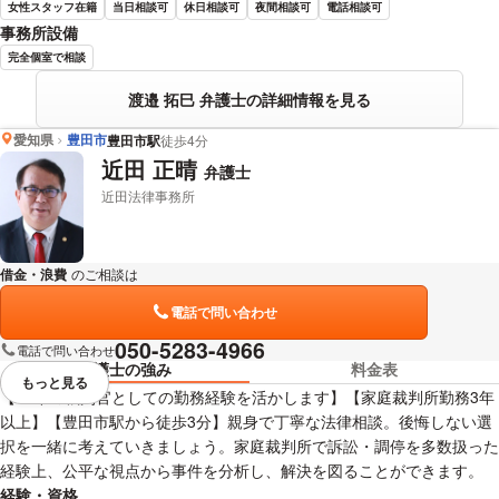
女性スタッフ在籍
当日相談可
休日相談可
夜間相談可
電話相談可
事務所設備
完全個室で相談
渡邉 拓巳 弁護士の詳細情報を見る
愛知県
豊田市
豊田市駅
徒歩4分
近田 正晴
弁護士
近田法律事務所
借金・浪費
のご相談は
下記のリンクからお問い合わせください。
電話で問い合わせ
050-5283-4966
電話で問い合わせ
弁護士の強み
料金表
もっと見る
視覚的に省略されている要素を
【30年の裁判官としての勤務経験を活かします】【家庭裁判所勤務3年
以上】【豊田市駅から徒歩3分】親身で丁寧な法律相談。後悔しない選
択を一緒に考えていきましょう。家庭裁判所で訴訟・調停を多数扱った
経験上、公平な視点から事件を分析し、解決を図ることができます。
経験・資格