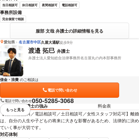
当日相談可
休日相談可
夜間相談可
電話相談可
事務所設備
完全個室で相談
服部 文哉 弁護士の詳細情報を見る
愛知県
名古屋市中区
久屋大通駅
徒歩9分
渡邉 拓巳
弁護士
弁護士法人愛知総合法律事務所名古屋丸の内本部事務所
借金・浪費
のご相談は
下記のリンクからお問い合わせください。
電話で問い合わせ
050-5285-3068
電話で問い合わせ
弁護士の強み
料金表
もっと見る
視覚的に省略されている要素を
【初回相談無料／電話相談可／土日相談可／女性スタッフ対応可】離婚
は、自分の人生や子どもの将来に大きな影響があるため、法律的に決め
ていく事が大切です。
対応体制