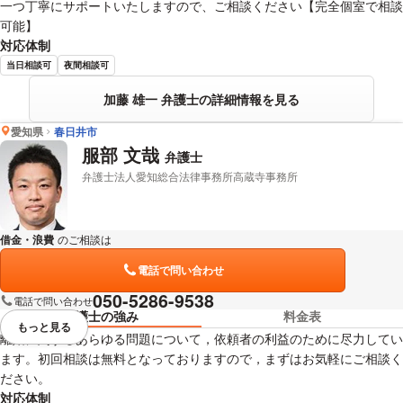
一つ丁寧にサポートいたしますので、ご相談ください【完全個室で相談
可能】
対応体制
当日相談可
夜間相談可
加藤 雄一 弁護士の詳細情報を見る
愛知県
春日井市
服部 文哉
弁護士
弁護士法人愛知総合法律事務所高蔵寺事務所
借金・浪費
のご相談は
下記のリンクからお問い合わせください。
電話で問い合わせ
050-5286-9538
電話で問い合わせ
弁護士の強み
料金表
もっと見る
視覚的に省略されている要素を
離婚に関するあらゆる問題について，依頼者の利益のために尽力してい
ます。初回相談は無料となっておりますので，まずはお気軽にご相談く
ださい。
対応体制