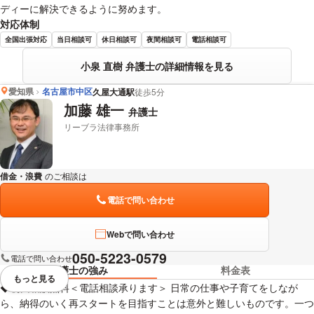
ディーに解決できるように努めます。
対応体制
全国出張対応
当日相談可
休日相談可
夜間相談可
電話相談可
小泉 直樹 弁護士の詳細情報を見る
愛知県
名古屋市中区
久屋大通駅
徒歩5分
加藤 雄一
弁護士
リーブラ法律事務所
借金・浪費
のご相談は
下記のリンクからお問い合わせください。
電話で問い合わせ
Webで問い合わせ
050-5223-0579
電話で問い合わせ
弁護士の強み
料金表
もっと見る
視覚的に省略されている要素を
◆初回相談無料＜電話相談承ります＞ 日常の仕事や子育てをしなが
ら、納得のいく再スタートを目指すことは意外と難しいものです。一つ