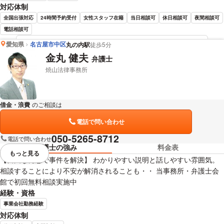
対応体制
全国出張対応
24時間予約受付
女性スタッフ在籍
当日相談可
休日相談可
夜間相談可
電話相談可
愛知県
名古屋市中区
丸の内駅
徒歩5分
石田 美果 弁護士の詳細情報を見る
金丸 健夫
弁護士
焼山法律事務所
借金・浪費
のご相談は
下記のリンクからお問い合わせください。
電話で問い合わせ
050-5265-8712
電話で問い合わせ
弁護士の強み
料金表
もっと見る
視覚的に省略されている要素を
【自由な発想で事件を解決】 わかりやすい説明と話しやすい雰囲気。
相談することにより不安が解消されることも・・ 当事務所・弁護士会
館で初回無料相談実施中
経験・資格
事業会社勤務経験
対応体制