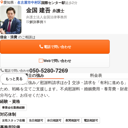
愛知県
名古屋市中村区
国際センター駅
徒歩2分
金国 建吾
弁護士
弁護士法人金国法律事務所
解決事例 1
借金・浪費
のご相談は
下記のリンクからお問い合わせください。
電話で問い合わせ
Webで問い合わせ
050-5280-7269
電話で問い合わせ
弁護士の強み
料金表
もっと見る
視覚的に省略されている要素を
【お金の問題に強み／慰謝料請求ほか】交渉・請求を「有利に進める」
ため、戦略を立てご支援します。不貞慰謝料・婚姻費用・養育費・財産
分与など、お任せください。
経験・資格
事業会社勤務経験
対応体制
女性スタッフ在籍
当日相談可
休日相談可
夜間相談可
電話相談可
事務所設備