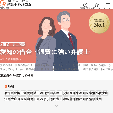
愛知県
閲覧履歴
お気に入り
メニュー
# 離婚・男女問題
愛知
の借金・浪費に強い弁護士
※No.1調査概要へ
愛知の借金・浪費の条件に近い弁護士を表示しています。ここには借金・浪費に注力する弁護士を
表示しています。井上 功務弁護士、飯田 涼雅弁護士、藪内 博之弁護士、細江 駿介弁護士、鬼頭 浩
さらに表示
説明文の省
二弁護士などの電話・メールの問合せ情報から、口コミや評判・土日祝日の休日法律相談や無料相
追加条件を指定して検索
談の可否など、充実した専門情報で心強い弁護士をお探しください。
地域
名古屋
豊橋
一宮
岡崎
豊田
春日井
刈谷
半田
安城
西尾
東海
知立
常滑
小牧
犬山
江南
大府
尾張旭
岩倉
日進
みよし
瀬戸
豊川
津島
蒲郡
稲沢
知多
清須
扶桑