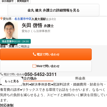
休日相談可
夜間相談可
金丸 健夫 弁護士の詳細情報を見る
愛知県
名古屋市中区
久屋大通駅
徒歩3分
矢田 啓悟
弁護士
愛知さくら法律事務所
現在営業中
00:00 - 24:00
借金・浪費
のご相談は
下記のリンクからお問い合わせください。
電話で問い合わせ
Webで問い合わせ
050-5452-3311
電話で問い合わせ
弁護士の強み
料金表
もっと見る
視覚的に省略されている要素を
●初回相談30分無料●解決事例多数●慰謝料請求・婚姻費用・財産分与・
養育費の請求●リラックスできる環境でお話をうかがいます。なるべく
気持ちの負担を減らせるよう、スピードと納得のいく解決を目指してい
ます。
対応体制