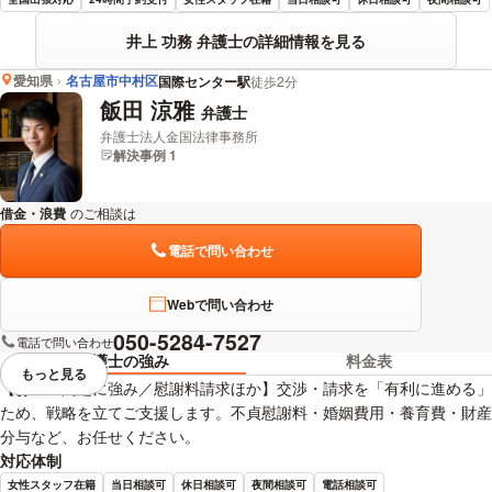
井上 功務 弁護士の詳細情報を見る
愛知県
名古屋市中村区
国際センター駅
徒歩2分
飯田 涼雅
弁護士
弁護士法人金国法律事務所
解決事例 1
借金・浪費
のご相談は
下記のリンクからお問い合わせください。
電話で問い合わせ
Webで問い合わせ
050-5284-7527
電話で問い合わせ
弁護士の強み
料金表
もっと見る
視覚的に省略されている要素を
【お金の問題に強み／慰謝料請求ほか】交渉・請求を「有利に進める」
ため、戦略を立てご支援します。不貞慰謝料・婚姻費用・養育費・財産
分与など、お任せください。
対応体制
女性スタッフ在籍
当日相談可
休日相談可
夜間相談可
電話相談可