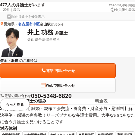
人の弁護士がいます
477
2026年8月9日現在
1-20件を表示
会員優先表示
現在営業中を優先表示
愛知県
名古屋市中区
金山駅
徒歩5分
井上 功務
弁護士
金山総合法律事務所
借金・浪費
のご相談は
下記のリンクからお問い合わせください。
電話で問い合わせ
Webで問い合わせ
050-5348-6820
電話で問い合わせ
弁護士の強み
料金表
もっと見る
視覚的に省略されている要素を
30分相談無料【 離婚・親権面会交流・養育費・財産分与・慰謝料】解
決事例・感謝の声多数！リーズブナルな弁護士費用。大事なのはあなた
に合う弁護士を見つけることです
対応体制
全国出張対応
24時間予約受付
女性スタッフ在籍
当日相談可
休日相談可
夜間相談可