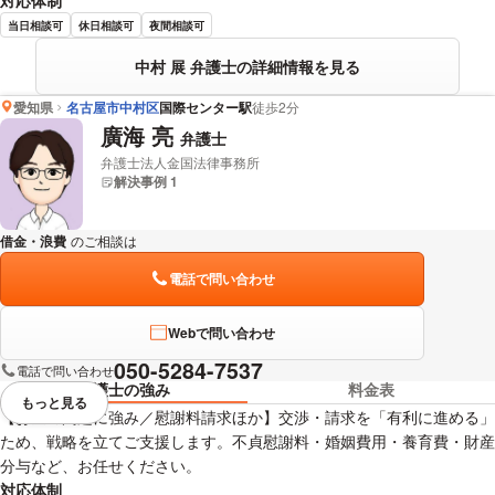
対応体制
当日相談可
休日相談可
夜間相談可
中村 展 弁護士の詳細情報を見る
愛知県
名古屋市中村区
国際センター駅
徒歩2分
廣海 亮
弁護士
弁護士法人金国法律事務所
解決事例 1
借金・浪費
のご相談は
下記のリンクからお問い合わせください。
電話で問い合わせ
Webで問い合わせ
050-5284-7537
電話で問い合わせ
弁護士の強み
料金表
もっと見る
視覚的に省略されている要素を
【お金の問題に強み／慰謝料請求ほか】交渉・請求を「有利に進める」
ため、戦略を立てご支援します。不貞慰謝料・婚姻費用・養育費・財産
分与など、お任せください。
対応体制