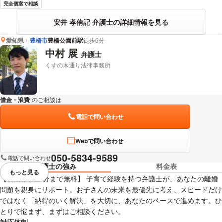
完全個室で相談
安井 孝侑記 弁護士の詳細情報を見る
愛知県
豊橋市
豊橋公園前駅
徒歩6分
中村 展
弁護士
くすの木通り法律事務所
借金・浪費
のご相談は
下記のリンクからお問い合わせください。
電話で問い合わせ
Webで問い合わせ
050-5834-9589
電話で問い合わせ
弁護士の強み
料金表
もっと見る
視覚的に省略されている要素を
【初回相談60分まで無料】 子育て経験を持つ弁護士が、あなたの離婚
問題を親身にサポート。お子さんの未来を最優先に考え、スピードだけ
ではなく「納得のいく解決」を大切に、あなたのペースで進めます。ひ
とりで悩まず、まずはご相談ください。