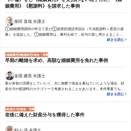
調停・裁判の手続を続けなければならないことが予想されました。そうする
姻費用》《慰謝料》を請求した事例
と、夫は、離婚の結論が出るまでの間、高額の婚姻費用を支払い続けなけれ
ばならないため、下手をすれば、妻の浪費や借金を理由に財産分与や慰謝料
の点で夫に有利に働かせようとしていたにもかかわらず、婚姻費用の負担額
柴田 直哉 弁護士
の方が遥かに大きくなってしまうという結論にもなりかねませんでした。そ
①婚姻費用調停の申立て及び②損害賠償請求訴訟（不貞慰謝料＋悪意の遺
こで、夫から妻に対して、浪費や借金のことは不問に付し、むしろ、１年分
棄） を提起した。①婚姻費用は，審判を経て，給与の差し押さえることで
の婚姻費用相当額を解決金として支払うことを提示し、早期の離婚を求めま
《不倫》をし
続きを読む
生活を安定させ，②損害賠償は，総額５５０万円の判決を得た。 なお，夫
した。そうしたところ、妻が、その提案に応じ無事離婚が成立しました。
から離婚調停が申し立てられたが，拒否をして同調停は不成立となった。
婚姻費用
離婚請求
借金・浪費
早期の離婚を求め、高額な婚姻費用を免れた事例
金国 建吾 弁護士
妻が多額の浪費をしていたり、夫に無断で借金を重ねていたような場合、財
産分与や慰謝料のカテゴリーで考慮されることがあります。本件事案でも、
早期の離婚を
続きを読む
その点を離婚調停や離婚裁判の手続の中で主張していくことが考えられまし
たが、妻は離婚自体を争っている上、また、夫の年収が高く、毎月、高額の
婚姻費用が発生するという状況にあり、仮に、妻の浪費や借金について、最
財産分与
借金・浪費
終的に財産分与や慰謝料の中で考慮させようとすると、長期にわたり、離婚
老後に備えた財産分与を獲得した事件
調停・裁判の手続を続けなければならないことが予想されました。そうする
と、夫は、離婚の結論が出るまでの間、高額の婚姻費用を支払い続けなけれ
ばならないため、下手をすれば、妻の浪費や借金を理由に財産分与や慰謝料
杉山 清 弁護士