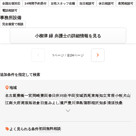
全国出張対応
24時間予約受付
女性スタッフ在籍
当日相談可
休日相談可
夜間相談可
電話相談可
事務所設備
完全個室で相談
小柳津 緑 弁護士の詳細情報を見る
1ページ / 全24ページ
追加条件を指定して検索
地域
名古屋
豊橋
一宮
岡崎
豊田
春日井
刈谷
半田
安城
西尾
東海
知立
常滑
小牧
犬山
江南
大府
尾張旭
岩倉
日進
みよし
瀬戸
豊川
津島
蒲郡
稲沢
知多
清須
扶桑
初回無料相談
よく見られる条件