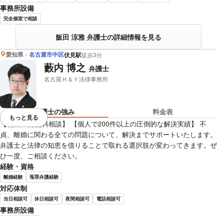
事務所設備
完全個室で相談
飯田 涼雅 弁護士の詳細情報を見る
愛知県
名古屋市中区
伏見駅
徒歩3分
藪内 博之
弁護士
名古屋Ｈ＆Ｙ法律事務所
弁護士の強み
料金表
もっと見る
視覚的に省略されている要素を
【初回60分無料相談】 【個人で200件以上の圧倒的な解決実績】 不
貞、離婚に関わる全ての問題について、解決までサポートいたします。
弁護士と法律の知恵を借りることで取れる選択肢が変わってきます。ぜ
ひ一度、ご相談ください。
経験・資格
離婚経験
冤罪弁護経験
対応体制
当日相談可
休日相談可
夜間相談可
電話相談可
事務所設備