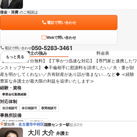
借金・浪費
のご相談は
下記のリンクからお問い合わせください。
電話で問い合わせ
Webで問い合わせ
050-5283-3461
電話で問い合わせ
弁護士の強み
料金表
もっと見る
視覚的に省略されている要素を
【初回相談３０分無料】【丁寧かつ迅速な対応】【専門家と連携したワ
ンストップサービス】 ◆不倫相手に慰謝料を請求したい／夫・妻が財
産を明かしてくれない／共有財産があり話が進まない…など◆ ≪経験
豊富な弁護士が最大限の利益を追求いたします≫
経験・資格
事業会社勤務経験
対応体制
当日相談可
休日相談可
夜間相談可
事務所設備
完全個室で相談
バリアフリー
愛知県
名古屋市中村区
国際センター駅
徒歩2分
大川 大介
弁護士
鬼頭 浩二 弁護士の詳細情報を見る