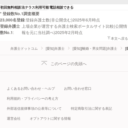
初回無料相談
法テラス利用可能
電話相談できる
* 登録数No.1調査概要
23,000名登録
登録弁護士数(非公開含む)2025年6月時点
登録弁護士
上場企業が運営する弁護士検索ポータルサイト比較(公開情
数No.1
報を元に当社調べ)2025年2月時点
本文へ戻る
弁護士ドットコム
[愛知]弁護士
[愛知][離婚・男女問題]弁護士
[
このページの先頭へ
よくあるお問い合わせ・ヘルプ
お問い合わせ窓口
利用規約・プライバシーの考え方
外部送信規律事項の公表等について
特定商取引法に関する表記
運営会社
オプトアウトに関する情報