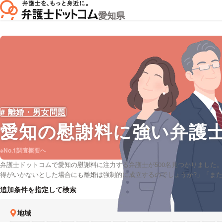
愛知県
# 離婚・男女問題
愛知
の慰謝料に強い弁護
※No.1調査概要へ
弁護士ドットコムで愛知の慰謝料に注力する弁護士が500名見つかりました
得がいかないとした場合にも離婚は強制的に成立するのでしょうか?」「また
いった質問をもっております。弁護士ドットコムでは無料の法律相談「みん
追加条件を指定して検索
護士費用を後払いで応対してくれる弁護士など、様々な希望の条件で探すこ
料が得意な弁護士や弁護士の選び方は詳しくリサーチしたけれど、愛知周辺
地域
の要望にも応えることができます。弁護士の中には「「まだ弁護士をつける