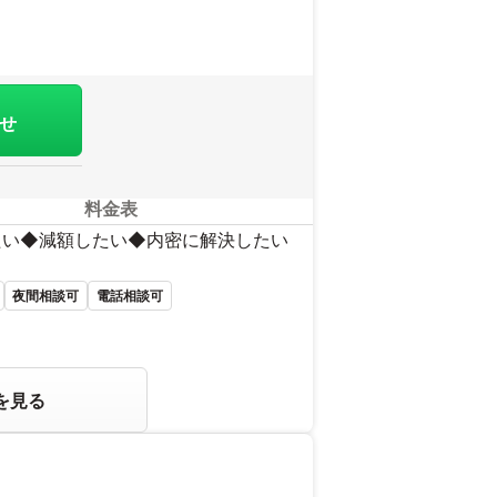
せ
料金表
たい◆減額したい◆内密に解決したい
夜間相談可
電話相談可
を見る