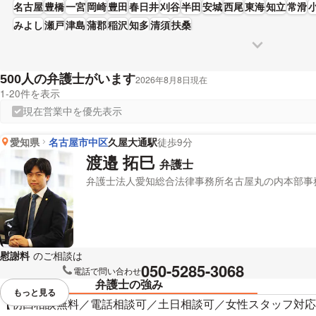
がいればいい、だとしても相談料を毎回払うのも気が引ける・・・」そのよ
名古屋
豊橋
一宮
岡崎
豊田
春日井
刈谷
半田
安城
西尾
東海
知立
常滑
意しました。」とおっしゃる方もおります。慰謝料のトラブルに巻き込まれ
みよし
瀬戸
津島
蒲郡
稲沢
知多
清須
扶桑
どの条件を考慮して、条件に沿う弁護士に問合せをしてみてください。
人の弁護士がいます
500
2026年8月8日現在
1-20件を表示
現在営業中を優先表示
愛知県
名古屋市中区
久屋大通駅
徒歩9分
渡邉 拓巳
弁護士
弁護士法人愛知総合法律事務所名古屋丸の内本部事
慰謝料
のご相談は
下記のリンクからお問い合わせください。
050-5285-3068
電話で問い合わせ
弁護士の強み
もっと見る
視覚的に省略されている要素を
【初回相談無料／電話相談可／土日相談可／女性スタッフ対応