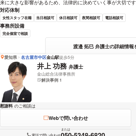
来に大きな影響があるため、法律的に決めていく事が大切です
対応体制
女性スタッフ在籍
当日相談可
休日相談可
夜間相談可
電話相談可
事務所設備
完全個室で相談
渡邉 拓巳 弁護士の詳細情報
愛知県
名古屋市中区
金山駅
徒歩5分
井上 功務
弁護士
金山総合法律事務所
解決事例 1
慰謝料
のご相談は
下記のリンクからお問い合わせください。
Webで問い合わせ
または
050-5348-6820
電話で問い合わせ