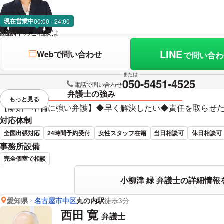
現在営業中
00:00 - 24:00
慰謝料
のご相談は
下記のリンクからお問い合わせください。
LINE
Webで問い合わせ
で問い合わ
または
050-5451-4525
電話で問い合わせ
弁護士の強み
もっと見る
視覚的に省略されている要素を
【離婚・不倫に強い弁護】◆早く解決したい◆責任を取らせ
対応体制
全国出張対応
24時間予約受付
女性スタッフ在籍
当日相談可
休日相談可
事務所設備
完全個室で相談
小柳津 緑 弁護士の詳細情報
愛知県
名古屋市中区
丸の内駅
徒歩3分
西田 寛
弁護士