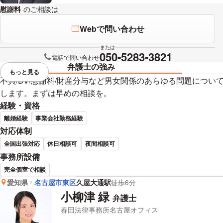
慰謝料
のご相談は
下記のリンクからお問い合わせください。
Webで問い合わせ
または
050-5283-3821
電話で問い合わせ
弁護士の強み
もっと見る
視覚的に省略されている要素を
不貞/DV/慰謝料/財産分与など男女関係のあらゆる問題につ
します。まずは早めの相談を。
経験・資格
離婚経験
事業会社勤務経験
対応体制
全国出張対応
休日相談可
夜間相談可
事務所設備
完全個室で相談
愛知県
名古屋市東区
久屋大通駅
徒歩6分
辻 顕一朗 弁護士の詳細情報
小柳津 緑
弁護士
春田法律事務所名古屋オフィス