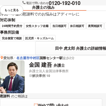
0120-192-010
電話で問い合わせ
弁護士の強み
もっと見る
視覚的に省略されている要素を
浮気・不倫の慰謝料でのお悩みはアディーレに
対応体制
24時間予約受付
女性スタッフ在籍
当日相談可
休日相談可
夜間相談可
事務所設備
完全個室で相談
託児所・キッズルーム
田中 虎太郎 弁護士の詳細情
愛知県
名古屋市中村区
国際センター駅
徒歩2分
金国 建吾
弁護士
弁護士法人金国法律事務所
解決事例 10
慰謝料
のご相談は
下記のリンクからお問い合わせください。
Webで問い合わせ