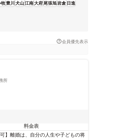
うな場合に対処できるよう、アドバイス契約を用
小牧
豊川
犬山
江南
大府
尾張旭
岩倉
日進
ている方は成功報酬金額や英語などの対応言語な
会員優先表示
務所
料金表
可】離婚は、自分の人生や子どもの将