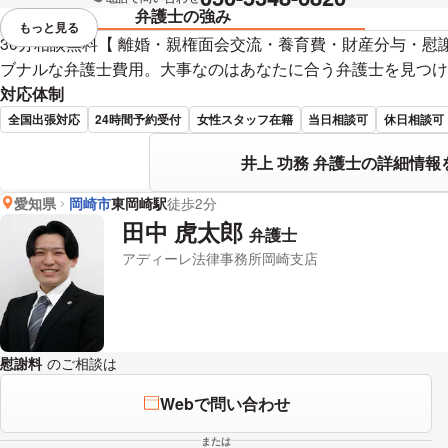
弁護士の強み
もっと見る
視覚的に省略されている要素を
30分相談無料【 離婚・親権面会交流・養育費・財産分与・慰
ブナルな弁護士費用。大事なのはあなたに合う弁護士を見つけ
対応体制
全国出張対応
24時間予約受付
女性スタッフ在籍
当日相談可
休日相談可
井上 功務 弁護士の詳細情報
愛知県
岡崎市
東岡崎駅
徒歩2分
田中 虎太郎
弁護士
アディーレ法律事務所岡崎支店
慰謝料
のご相談は
下記のリンクからお問い合わせください。
Webで問い合わせ
または