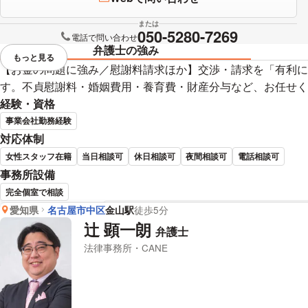
または
050-5280-7269
電話で問い合わせ
弁護士の強み
もっと見る
視覚的に省略されている要素を
【お金の問題に強み／慰謝料請求ほか】交渉・請求を「有利に
す。不貞慰謝料・婚姻費用・養育費・財産分与など、お任せく
経験・資格
事業会社勤務経験
対応体制
女性スタッフ在籍
当日相談可
休日相談可
夜間相談可
電話相談可
事務所設備
完全個室で相談
愛知県
名古屋市中区
金山駅
徒歩5分
金国 建吾 弁護士の詳細情報
辻 顕一朗
弁護士
法律事務所・CANE