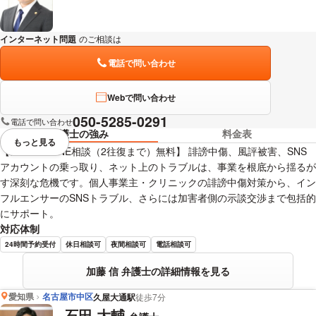
インターネット問題
のご相談は
下記のリンクからお問い合わせください。
電話で問い合わせ
Webで問い合わせ
050-5285-0291
電話で問い合わせ
弁護士の強み
料金表
もっと見る
視覚的に省略されている要素を
【メール・LINE相談（2往復まで）無料】 誹謗中傷、風評被害、SNS
アカウントの乗っ取り、ネット上のトラブルは、事業を根底から揺るが
す深刻な危機です。個人事業主・クリニックの誹謗中傷対策から、イン
フルエンサーのSNSトラブル、さらには加害者側の示談交渉まで包括的
にサポート。
対応体制
24時間予約受付
休日相談可
夜間相談可
電話相談可
加藤 信 弁護士の詳細情報を見る
愛知県
名古屋市中区
久屋大通駅
徒歩7分
石田 大輔