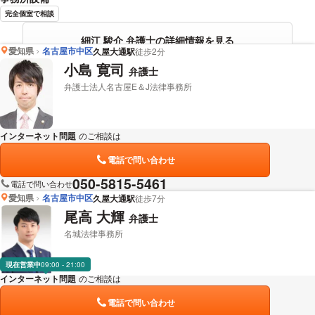
完全個室で相談
細江 駿介 弁護士の詳細情報を見る
愛知県
名古屋市中区
久屋大通駅
徒歩2分
小島 寛司
弁護士
弁護士法人名古屋E＆J法律事務所
インターネット問題
のご相談は
下記のリンクからお問い合わせください。
電話で問い合わせ
050-5815-5461
電話で問い合わせ
愛知県
名古屋市中区
久屋大通駅
徒歩7分
尾高 大輝
弁護士
名城法律事務所
現在営業中
09:00 - 21:00
インターネット問題
のご相談は
下記のリンクからお問い合わせください。
電話で問い合わせ