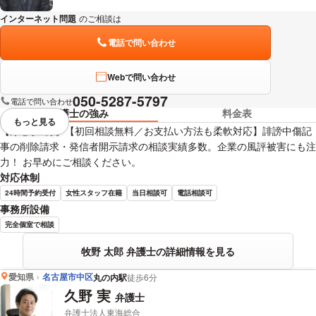
インターネット問題
のご相談は
下記のリンクからお問い合わせください。
電話で問い合わせ
Webで問い合わせ
050-5287-5797
電話で問い合わせ
弁護士の強み
料金表
もっと見る
視覚的に省略されている要素を
【浄心駅2分】【初回相談無料／お支払い方法も柔軟対応】誹謗中傷記
事の削除請求・発信者開示請求の相談実績多数。企業の風評被害にも注
力！ お早めにご相談ください。
対応体制
24時間予約受付
女性スタッフ在籍
当日相談可
電話相談可
事務所設備
完全個室で相談
牧野 太郎 弁護士の詳細情報を見る
愛知県
名古屋市中区
丸の内駅
徒歩6分
久野 実
弁護士
弁護士法人東海総合