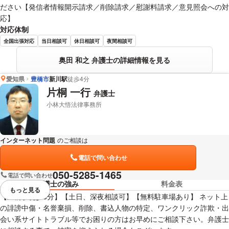
ださい【発信者情報開示請求／削除請求／慰謝料請求／意見照会への対
応】
対応体制
全国出張対応
当日相談可
休日相談可
夜間相談可
奥田 和之 弁護士の詳細情報を見る
愛知県
豊橋市
新川駅
徒歩4分
片桐 一行
弁護士
小林大悟法律事務所
インターネット問題
のご相談は
下記のリンクからお問い合わせください。
電話で問い合わせ
050-5285-1465
電話で問い合わせ
弁護士の強み
料金表
もっと見る
視覚的に省略されている要素を
【豊橋駅徒歩8分】【土日、深夜相談可】【無料駐車場あり】 ネット上
の誹謗中傷・名誉棄損、削除、書込人物の特定、ワンクリック詐欺・出
会い系サイトトラブル等でお困りの方はお早めにご相談下さい。弁護士