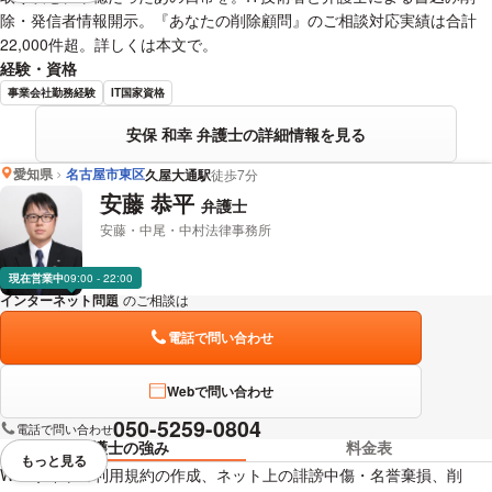
除・発信者情報開示。『あなたの削除顧問』のご相談対応実績は合計
22,000件超。詳しくは本文で。
経験・資格
事業会社勤務経験
IT国家資格
安保 和幸 弁護士の詳細情報を見る
愛知県
名古屋市東区
久屋大通駅
徒歩7分
安藤 恭平
弁護士
安藤・中尾・中村法律事務所
現在営業中
09:00 - 22:00
インターネット問題
のご相談は
下記のリンクからお問い合わせください。
電話で問い合わせ
Webで問い合わせ
050-5259-0804
電話で問い合わせ
弁護士の強み
料金表
もっと見る
視覚的に省略されている要素を
Webサイトの利用規約の作成、ネット上の誹謗中傷・名誉棄損、削