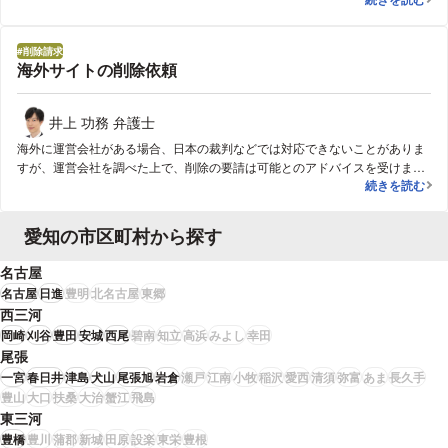
うものが出ているようでした。件数が多く、気が遠くなりそうでしたが、記
事が載せられているサイトごとに適切な削除の手段を弁護士の方が選んでく
削除請求
れました。まとめて依頼をし、弁護士の方から、運営者に対して削除を要請
海外サイトの削除依頼
したり、裁判所の手続によって削除命令を得たりなどしてもらいました。手
続を経て、95％程度が実際に削除に至りました。削除を実現できた中には、
海外のサイトも含まれます。残ったものは、現在使える法的・技術的手立て
井上 功務 弁護士
では削除に至ることは難しいとのことで、そのままにしてあります。それで
海外に運営会社がある場合、日本の裁判などでは対応できないことがありま
も、検索結果の下の方にしか出てこないようで、全く目立ちません。
すが、運営会社を調べた上で、削除の要請は可能とのアドバイスを受けまし
海外サイトの
続きを読む
た。どうしても削除して欲しい情報でしたので、駄目もとで依頼しました。
私の場合は運営会社がきちんとした会社だったので、すぐに対応してくれ
て、無事に削除することができました。
愛知の市区町村から探す
名古屋
名古屋
日進
豊明
北名古屋
東郷
西三河
岡崎
刈谷
豊田
安城
西尾
碧南
知立
高浜
みよし
幸田
尾張
一宮
春日井
津島
犬山
尾張旭
岩倉
瀬戸
江南
小牧
稲沢
愛西
清須
弥富
あま
長久手
豊山
大口
扶桑
大治
蟹江
飛島
東三河
豊橋
豊川
蒲郡
新城
田原
設楽
東栄
豊根