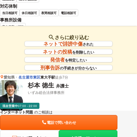
対応体制
当日相談可
休日相談可
夜間相談可
電話相談可
事務所設備
完全個室で相談
さらに絞り込む
藪内 博之 弁護士の詳細情報を見る
ネットで誹謗中傷
された
ネットの投稿
を削除したい
発信者
を特定したい
刑事告訴
の手続きが分からない
愛知県
名古屋市東区
東大手駅
徒歩7分
杉本 徳生
弁護士
いずみ総合法律事務所
現在営業中
07:00 - 22:00
インターネット問題
のご相談は
下記のリンクからお問い合わせください。
電話で問い合わせ