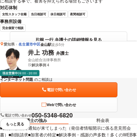
に相談する事で、被害を抑えられる場合もございます
対応体制
女性スタッフ在籍
当日相談可
休日相談可
夜間相談可
事務所設備
完全個室で相談
片桐 一行 弁護士の詳細情報を見る
愛知県
名古屋市中区
金山駅
徒歩5分
井上 功務
弁護士
金山総合法律事務所
解決事例 4
現在営業中
09:00 - 20:00
インターネット問題
のご相談は
下記のリンクからお問い合わせください。
電話で問い合わせ
Webで問い合わせ
050-5348-6820
電話で問い合わせ
弁護士の強み
料金表
もっと見る
視覚的に省略されている要素を
■自分の投稿で通知が来てしまった（発信者情報開示に係る意見照会
書）■削除請求■加害者の特定■解決事例・感謝の声多数！多くのWEB事