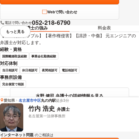
Webで問い合わせ
052-218-6790
電話で問い合わせ
弁護士の強み
料金表
もっと見る
視覚的に省略されている要素を
【ＨＰ制作トラブル】【著作権侵害】【誹謗・中傷】 元エンジニアの
弁護士が対応します。
経験・資格
国際離婚取扱経験
事業会社勤務経験
対応体制
当日相談可
休日相談可
夜間相談可
電話相談可
事務所設備
完全個室で相談
水野 健司 弁護士の詳細情報を見る
愛知県
名古屋市中区
丸の内駅
徒歩3分
竹内 浩史
弁護士
名古屋第一法律事務所
インターネット問題
のご相談は
下記のリンクからお問い合わせください。