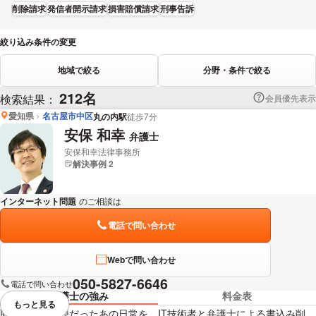
削除請求
発信者開示請求
損害賠償請求
刑事告訴
絞り込み条件の変更
地域で絞る
分野・条件で絞る
212名
検索結果：
会員優先表示
愛知県
名古屋市中区
丸の内駅
徒歩7分
安保 和幸
弁護士
安保和幸法律事務所
解決事例 2
インターネット問題
のご相談は
下記のリンクからお問い合わせください。
電話で問い合わせ
Webで問い合わせ
050-5827-6646
電話で問い合わせ
弁護士の強み
料金表
もっと見る
視覚的に省略されている要素を
取り戻せ、平穏だったあの日常を。IT技術者と弁護士による書込み削