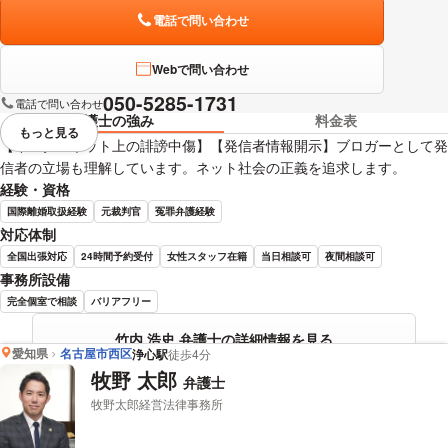
電話で問い合わせ
Webで問い合わせ
050-5285-1731
電話で問い合わせ
弁護士の強み
料金表
もっと見る
視覚的に省略されている要素を
【インターネット上の誹謗中傷】【発信者情報開示】ブロガーとして発
信者の立場も理解しています。ネット社会の正義を追求します。
経験・資格
国際離婚取扱経験
元裁判官
冤罪弁護経験
対応体制
全国出張対応
24時間予約受付
女性スタッフ在籍
当日相談可
夜間相談可
事務所設備
完全個室で相談
バリアフリー
竹内 浩史 弁護士の詳細情報を見る
愛知県
名古屋市西区
浄心駅
徒歩4分
牧野 太郎
弁護士
牧野太郎経営法律事務所