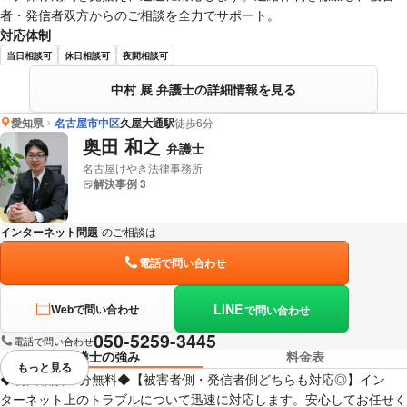
者・発信者双方からのご相談を全力でサポート。
対応体制
当日相談可
休日相談可
夜間相談可
中村 展 弁護士の詳細情報を見る
愛知県
名古屋市中区
久屋大通駅
徒歩6分
奥田 和之
弁護士
名古屋けやき法律事務所
解決事例 3
インターネット問題
のご相談は
下記のリンクからお問い合わせください。
電話で問い合わせ
LINE
Webで問い合わせ
で問い合わせ
050-5259-3445
電話で問い合わせ
弁護士の強み
料金表
もっと見る
視覚的に省略されている要素を
◆初回相談30分無料◆【被害者側・発信者側どちらも対応◎】イン
ターネット上のトラブルについて迅速に対応します。安心してお任せく