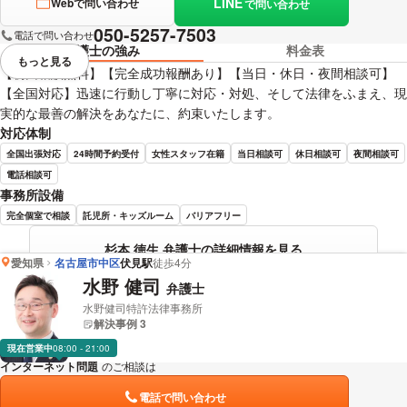
LINE
Webで問い合わせ
で問い合わせ
050-5257-7503
電話で問い合わせ
弁護士の強み
料金表
もっと見る
視覚的に省略されている要素を
【初回相談無料】【完全成功報酬あり】【当日・休日・夜間相談可】
【全国対応】迅速に行動し丁寧に対応・対処、そして法律をふまえ、現
実的な最善の解決をあなたに、約束いたします。
対応体制
全国出張対応
24時間予約受付
女性スタッフ在籍
当日相談可
休日相談可
夜間相談可
電話相談可
事務所設備
完全個室で相談
託児所・キッズルーム
バリアフリー
杉本 徳生 弁護士の詳細情報を見る
愛知県
名古屋市中区
伏見駅
徒歩4分
水野 健司
弁護士
水野健司特許法律事務所
解決事例 3
現在営業中
08:00 - 21:00
インターネット問題
のご相談は
下記のリンクからお問い合わせください。
電話で問い合わせ