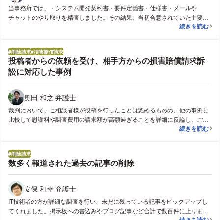
当事務所では、・システム開発契約書・要件定義書・仕様書・メールや
チャットのやり取りを精査しました。その結果、当初合意されていた主要機
システム開発
続きを読む
能が未実装であり、契約上の完成には至っていない可能性が高いことが判明
しました。これらを踏まえ、開発会社と交渉を行った結果、・残代金請求の
撤回・一部修正対応という形で解決しました。
削除請求
損害賠償請求
投稿者からの依頼を受け、相手方からの損害賠償請求訴
訟に対応した事例
奥田 和之 弁護士
裁判において、ご相談者様が投稿を行ったことは認めるものの、他の事例と
比較して慰謝料や調査費用の請求額が高額過ぎることを詳細に反論し、ご相
投稿者からの
続きを読む
談者様から見ても相当と思えるような金額で相手方との和解が成立しまし
た。
削除請求
数多く報道された過去の記事の削除
安保 和幸 弁護士
IT技術者の方が詳細な調査を行い、未だに残っている記事をピックアップし
てくれました。掲示板への書込みやブログ記事など合計で数百件に上りまし
数多く報道さ
続きを読む
た。また、検索サイトでのサジェストにも「○○○○（私の名前） 逮捕」とい