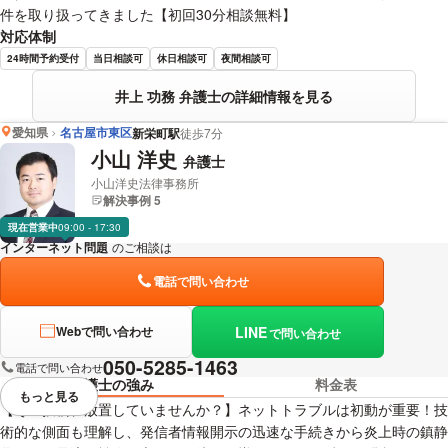
件を取り扱ってきました【初回30分相談無料】
対応体制
24時間予約受付
当日相談可
休日相談可
夜間相談可
井上 功務 弁護士の詳細情報を見る
愛知県
名古屋市東区
新栄町駅
徒歩7分
小山 洋史
弁護士
小山洋史法律事務所
解決事例 5
現在営業中
09:00 - 17:30
インターネット問題
のご相談は
下記のリンクからお問い合わせください。
電話で問い合わせ
LINE
Webで問い合わせ
で問い合わせ
050-5285-1463
電話で問い合わせ
弁護士の強み
料金表
もっと見る
視覚的に省略されている要素を
【その投稿、放置していませんか？】ネットトラブルは初動が重要！技
術的な側面も理解し、発信者情報開示の迅速な手続きから炎上時の鎮静