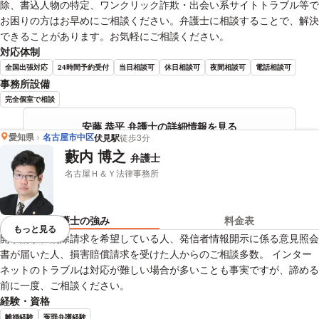
除、書込人物の特定、ワンクリック詐欺・出会い系サイトトラブル等で
お困りの方はお早めにご相談ください。弁護士に相談することで、解決
できることがあります。お気軽にご相談ください。
対応体制
全国出張対応
24時間予約受付
当日相談可
休日相談可
夜間相談可
電話相談可
事務所設備
完全個室で相談
安藤 恭平 弁護士の詳細情報を見る
愛知県
名古屋市中区
伏見駅
徒歩3分
藪内 博之
弁護士
名古屋Ｈ＆Ｙ法律事務所
弁護士の強み
料金表
もっと見る
視覚的に省略されている要素を
開示請求、削除請求を希望している人、発信者情報開示に係る意見照会
書が届いた人、損害賠償請求を受けた人からのご相談多数。 インター
ネットのトラブルは対応が難しい場合が多いことも事実ですが、諦める
前に一度、ご相談ください。
経験・資格
離婚経験
冤罪弁護経験