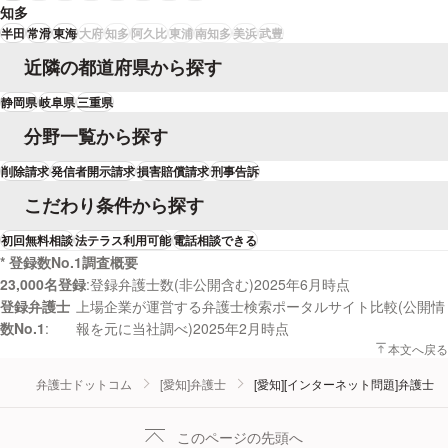
知多
半田
常滑
東海
大府
知多
阿久比
東浦
南知多
美浜
武豊
近隣の都道府県から探す
静岡県
岐阜県
三重県
分野一覧から探す
削除請求
発信者開示請求
損害賠償請求
刑事告訴
こだわり条件から探す
初回無料相談
法テラス利用可能
電話相談できる
* 登録数No.1調査概要
23,000名登録
登録弁護士数(非公開含む)2025年6月時点
登録弁護士
上場企業が運営する弁護士検索ポータルサイト比較(公開情
数No.1
報を元に当社調べ)2025年2月時点
本文へ戻る
弁護士ドットコム
[愛知]弁護士
[愛知][インターネット問題]弁護士
このページの先頭へ