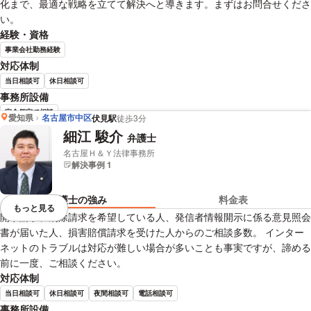
化まで、最適な戦略を立てて解決へと導きます。まずはお問合せくださ
い。
経験・資格
事業会社勤務経験
対応体制
当日相談可
休日相談可
事務所設備
完全個室で相談
愛知県
名古屋市中区
伏見駅
徒歩3分
細江 駿介
弁護士
小山 洋史 弁護士の詳細情報を見る
名古屋Ｈ＆Ｙ法律事務所
解決事例 1
弁護士の強み
料金表
もっと見る
視覚的に省略されている要素を
開示請求、削除請求を希望している人、発信者情報開示に係る意見照会
書が届いた人、損害賠償請求を受けた人からのご相談多数。 インター
ネットのトラブルは対応が難しい場合が多いことも事実ですが、諦める
前に一度、ご相談ください。
対応体制
当日相談可
休日相談可
夜間相談可
電話相談可
事務所設備