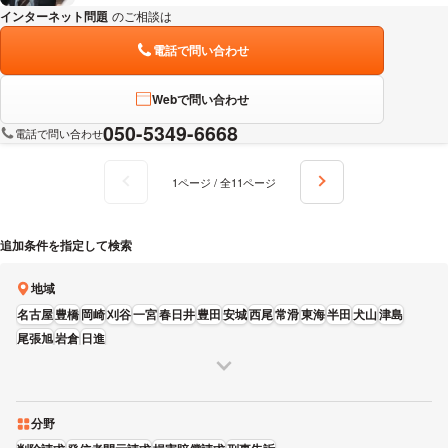
インターネット問題
のご相談は
下記のリンクからお問い合わせください。
電話で問い合わせ
Webで問い合わせ
050-5349-6668
電話で問い合わせ
1ページ / 全11ページ
追加条件を指定して検索
地域
名古屋
豊橋
岡崎
刈谷
一宮
春日井
豊田
安城
西尾
常滑
東海
半田
犬山
津島
尾張旭
岩倉
日進
分野