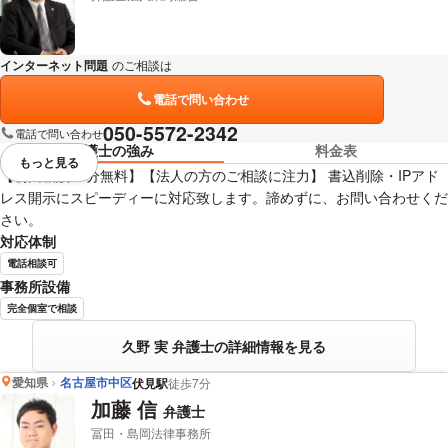
インターネット問題
のご相談は
下記のリンクからお問い合わせください。
電話で問い合わせ
050-5572-2342
電話で問い合わせ
弁護士の強み
料金表
もっと見る
視覚的に省略されている要素を
【初回相談30分無料】【法人の方のご相談に注力】 書込削除・IPアド
レス開示にスピーディーに対応致します。諦めずに、お問い合わせくだ
さい。
対応体制
電話相談可
事務所設備
完全個室で相談
久野 実 弁護士の詳細情報を見る
愛知県
名古屋市中区
伏見駅
徒歩7分
加藤 信
弁護士
冨田・島岡法律事務所