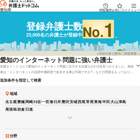
愛知県
閲覧履歴
お気に入り
メニュー
1
登録弁護士数
No.
23,000名の弁護士が登録中
※登録弁護士数No.1調査概要へ
愛知
のインターネット問題に強い弁護士
弁護士ドットコムで愛知のインターネット問題に注力する弁護士が212名見つかりました。相談
者は「インターネットの誹謗中傷程度で改名する事は可能ですか?」などの問題をもっておりま
す。弁護士ドットコムでは弁護士費用を後払いで応対してくれる弁護士や愛知で初回相談を無料
追加条件を指定して検索
で受け付けしてくれる弁護士といった色々な条件で調べることができます。例えば「口コミの評
価が高いインターネット問題が専門の弁護士や弁護士の選び方はほとんどチェックしたけれど、
地域
愛知周辺の弁護士と法律事務所を実績で比較したい」などの希望にも応じることができます。弁
護士の中には「企業の技術担当者様や外部の専門家と協働し、サービスの立ち上げや製品の企画
名古屋
豊橋
岡崎
刈谷
一宮
春日井
豊田
安城
西尾
常滑
東海
半田
犬山
津島
設計段階から、技術的な側面にも配慮してサポートします。」とおっしゃる方もおります。イン
尾張旭
岩倉
日進
ターネット問題で心配事がある方は本サイトに登録する全弁護士22,835人の中から、営業時間
や能力などの条件を踏まえて、希望に適した弁護士に一度相談をしてみることもご検討くださ
い。
分野