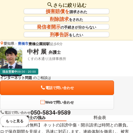
さらに絞り込む
損害賠償を
請求された
削除請求
をされた
発信者開示
の手続きが分からない
刑事告訴
をしたい
愛知県
豊橋市
豊橋公園前駅
徒歩6分
中村 展
弁護士
くすの木通り法律事務所
現在営業中
09:00 - 20:00
インターネット問題
のご相談は
下記のリンクからお問い合わせください。
電話で問い合わせ
Webで問い合わせ
050-5834-9589
電話で問い合わせ
弁護士の強み
料金表
もっと見る
視覚的に省略されている要素を
【初回相談60分無料】 ネットの誹謗中傷・開示請求は時間との勝負。
ログ保存期間を見据え、迅速に対応します。連絡体制を徹底し、被害