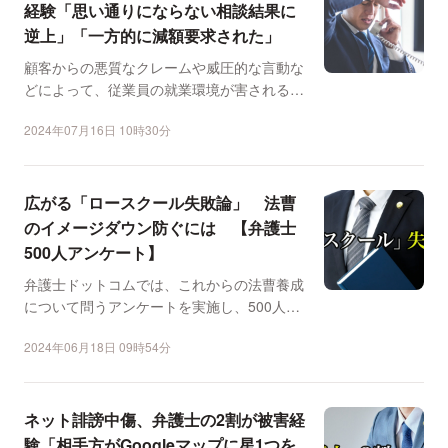
経験「思い通りにならない相談結果に
逆上」「一方的に減額要求された」
顧客からの悪質なクレームや威圧的な言動な
どによって、従業員の就業環境が害される
「カスタマーハラスメン...
2024年07月16日 10時30分
広がる「ロースクール失敗論」 法曹
のイメージダウン防ぐには 【弁護士
500人アンケート】
弁護士ドットコムでは、これからの法曹養成
について問うアンケートを実施し、500人か
ら回答を得ました（...
2024年06月18日 09時54分
ネット誹謗中傷、弁護士の2割が被害経
験「相手方がGoogleマップに星1つを