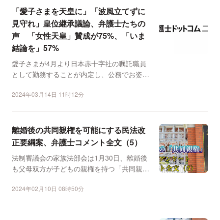
「愛子さまを天皇に」「波風立てずに
見守れ」皇位継承議論、弁護士たちの
声 「女性天皇」賛成が75%、「いま
結論を」57%
愛子さまが4月より日本赤十字社の嘱託職員
として勤務することが内定し、公務でお姿を
拝見する機会も増える...
2024年03月14日 11時12分
離婚後の共同親権を可能にする民法改
正要綱案、弁護士コメント全文（5）
法制審議会の家族法部会は1月30日、離婚後
も父母双方が子どもの親権を持つ「共同親
権」を可能にする民法...
2024年02月10日 08時50分