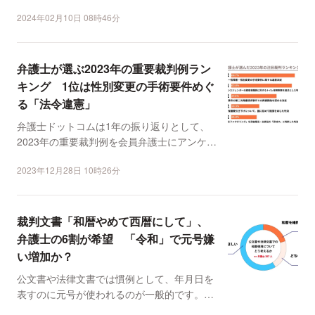
権」を可能にする民法...
2024年02月10日 08時46分
弁護士が選ぶ2023年の重要裁判例ラン
キング 1位は性別変更の手術要件めぐ
る「法令違憲」
弁護士ドットコムは1年の振り返りとして、
2023年の重要裁判例を会員弁護士にアンケー
ト調査しました。...
2023年12月28日 10時26分
裁判文書「和暦やめて西暦にして」、
弁護士の6割が希望 「令和」で元号嫌
い増加か？
公文書や法律文書では慣例として、年月日を
表すのに元号が使われるのが一般的です。た
だ、2019年5月1...