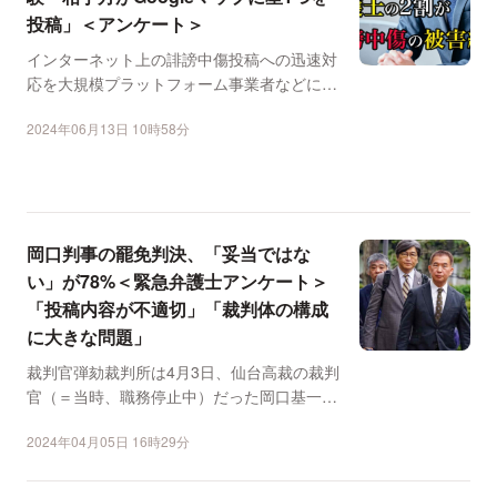
投稿」＜アンケート＞
インターネット上の誹謗中傷投稿への迅速対
応を大規模プラットフォーム事業者などに求
めるプロバイダ責任制...
2024年06月13日 10時58分
岡口判事の罷免判決、「妥当ではな
い」が78%＜緊急弁護士アンケート＞
「投稿内容が不適切」「裁判体の構成
に大きな問題」
裁判官弾劾裁判所は4月3日、仙台高裁の裁判
官（＝当時、職務停止中）だった岡口基一氏
に対し、「裁判官と...
2024年04月05日 16時29分