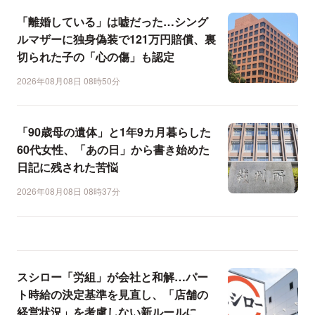
「離婚している」は嘘だった…シング
ルマザーに独身偽装で121万円賠償、裏
切られた子の「心の傷」も認定
2026年08月08日 08時50分
「90歳母の遺体」と1年9カ月暮らした
60代女性、「あの日」から書き始めた
日記に残された苦悩
2026年08月08日 08時37分
スシロー「労組」が会社と和解…パー
ト時給の決定基準を見直し、「店舗の
経営状況」を考慮しない新ルールに