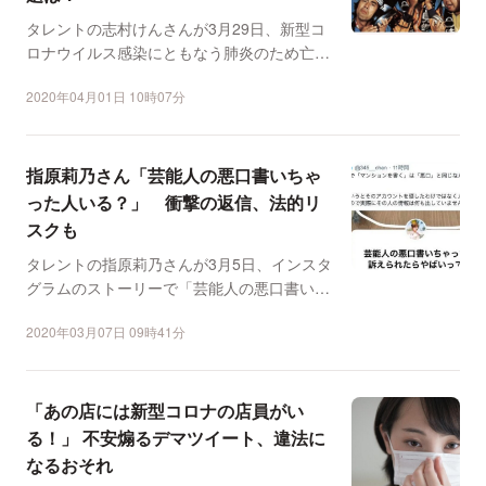
タレントの志村けんさんが3月29日、新型コ
ロナウイルス感染にともなう肺炎のため亡く
なった。志村さんと...
2020年04月01日 10時07分
指原莉乃さん「芸能人の悪口書いちゃ
った人いる？」 衝撃の返信、法的リ
スクも
タレントの指原莉乃さんが3月5日、インスタ
グラムのストーリーで「芸能人の悪口書いち
ゃって訴えられたら...
2020年03月07日 09時41分
「あの店には新型コロナの店員がい
る！」 不安煽るデマツイート、違法に
なるおそれ