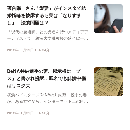
落合陽一さん「愛妻」がインスタで結
婚指輪を披露するも実は「なりすま
し」…法的問題は？
「現代の魔術師」との異名を持つメディアア
ーティストで、筑波大学准教授の落合陽一さ
んの妻を名乗るアカウ...
2018年03月19日 15時34分
DeNA井納選手の妻、掲示板に「ブ
ス」と書かれ提訴…匿名でも誹謗中傷
はリスク大
横浜ベイスターズDeNAの井納翔一投手の妻
が、ある女性から、インターネット上の匿名
掲示板に自身を中傷...
2018年01月31日 09時52分