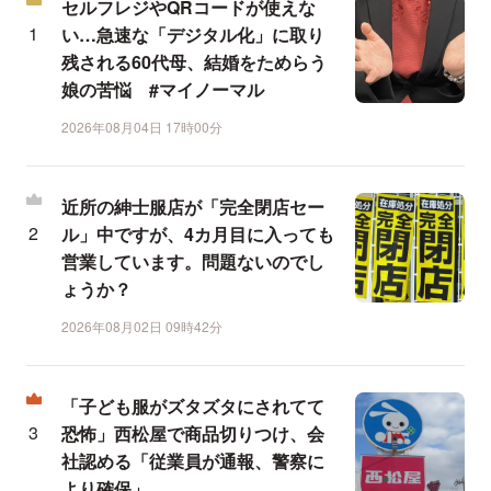
セルフレジやQRコードが使えな
い…急速な「デジタル化」に取り
残される60代母、結婚をためらう
娘の苦悩 #マイノーマル
2026年08月04日 17時00分
近所の紳士服店が「完全閉店セー
ル」中ですが、4カ月目に入っても
営業しています。問題ないのでし
ょうか？
2026年08月02日 09時42分
「子ども服がズタズタにされてて
恐怖」西松屋で商品切りつけ、会
社認める「従業員が通報、警察に
より確保」