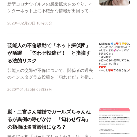
新型コロナウイルスの感染拡大をめぐり、イ
ンターネット上に不確かな情報が出回ってい
る。ツイッターなどS...
2020年02月20日 10時56分
芸能人の不倫騒動で「ネット探偵団」
が活躍 「匂わせ投稿だ！」と指摘す
る法的リスク
芸能人の交際や不倫について、関係者の過去
のインスタグラム投稿を「匂わせだ」と指摘
する投稿が多くみられ...
2020年01月25日 09時33分
嵐・二宮さん結婚でガールズちゃんね
るが異例の呼びかけ 「匂わせ行為」
の指摘は名誉毀損になる？
匿名掲示板「ガールズちゃんねる」は、嵐・