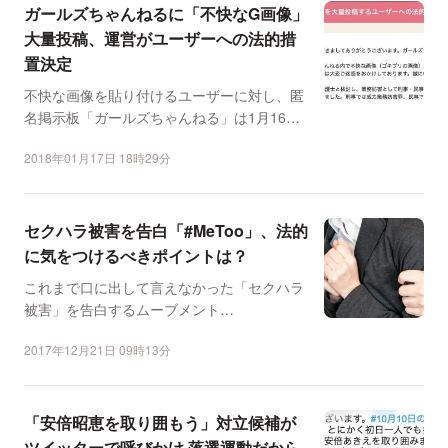
ガールズちゃんねるに「不快なG画像」
大量投稿、運営がユーザーへの法的措
置決定
不快な画像を貼り付けるユーザーに対し、匿
名掲示板「ガールズちゃんねる」は1月16
日、法的措置をとるこ...
2018年01月17日 18時29分
セクハラ被害を告白「#MeToo」、法的
に気をつけるべきポイントは？
これまで口に出して言えなかった「セクハラ
被害」を告白するムーブメント
「#MeToo」。米ハリウッドの...
2017年12月21日 09時13分
「安倍昭恵を取り囲もう」対立候補が
ツイッターで呼びかけ 落選運動だから