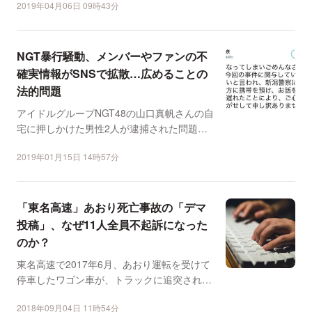
2019年04月06日 09時43分
NGT暴行騒動、メンバーやファンの不
確実情報がSNSで拡散…広めることの
法的問題
アイドルグループNGT48の山口真帆さんの自
宅に押しかけた男性2人が逮捕された問題を
めぐり、SNSで...
2019年01月15日 14時57分
「東名高速」あおり死亡事故の「デマ
投稿」、なぜ11人全員不起訴になった
のか？
東名高速で2017年6月、あおり運転を受けて
停車したワゴン車が、トラックに追突され
て、夫婦が死亡した...
2018年09月04日 11時54分