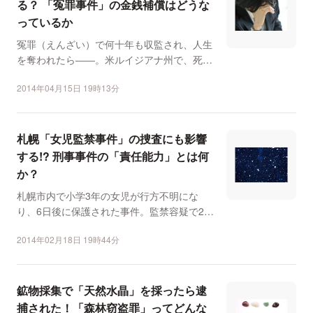
る？ 「冤罪事件」の金銭補償はどうな
っているか
冤罪（えんざい）で何十年も収監され、人生
を奪われたら――。米ルイジアナ州で、死刑
囚として約30年間収...
2014年04月15日 19時13分
札幌「女児監禁事件」の捜査にも影響
する!? 刑事事件の「責任能力」とは何
か？
札幌市内で小学3年の女児が行方不明にな
り、6日後に保護された事件。監禁容疑で2月
上旬に逮捕されたのは...
2014年02月18日 19時44分
鉱物採集で「天然水晶」を採ったら逮
捕された！「森林窃盗罪」ってどんな