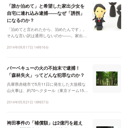
「誰か泊めて」と希望した家出少女を
自宅に連れ込み逮捕――なぜ「誘拐」
になるのか？
「泊めてと言われたから、泊めたんです」。
そんな言い訳は通用しないのか――。家出中
の中学1年の女子生徒...
2014年09月17日 14時16分
バーベキューの火の不始末で逮捕！
「森林失火」ってどんな犯罪なのか？
兵庫県赤穂市で5月11日に発生した大規模な
山火事は、約70ヘクタール（東京ドーム15個
分）の山林を燃...
2014年05月21日 18時57分
袴田事件の「補償額」は2億円を超え