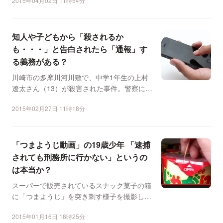
2015年04月02日 11時54分
知人や子どもから「殺されるか
も・・・」と告白されたら「通報」す
る義務がある？
川崎市の多摩川河川敷で、中学1年生の上村
遼太さん（13）が殺害された事件。警察によ
る捜査が進められて...
2015年02月27日 11時18分
「つまようじ動画」の19歳少年 「逮捕
されても刑務所に行かない」というの
は本当か？
スーパーで販売されているスナック菓子の箱
に「つまようじ」を突き刺す様子を撮影した
動画がYouTube...
2015年01月16日 18時25分