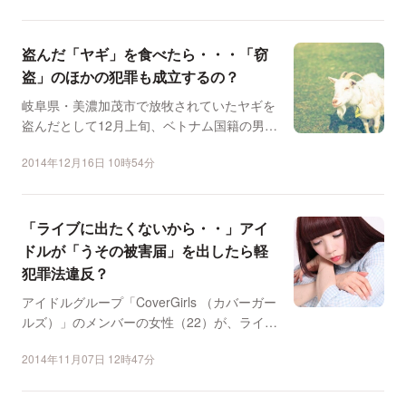
盗んだ「ヤギ」を食べたら・・・「窃
盗」のほかの犯罪も成立するの？
岐阜県・美濃加茂市で放牧されていたヤギを
盗んだとして12月上旬、ベトナム国籍の男性
3人が岐阜県警に逮...
2014年12月16日 10時54分
「ライブに出たくないから・・」アイ
ドルが「うその被害届」を出したら軽
犯罪法違反？
アイドルグループ「CoverGirls （カバーガー
ルズ）」のメンバーの女性（22）が、ライブ
を休む...
2014年11月07日 12時47分