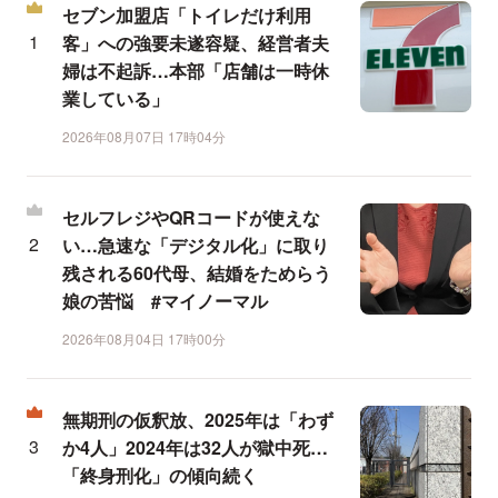
セブン加盟店「トイレだけ利用
客」への強要未遂容疑、経営者夫
婦は不起訴…本部「店舗は一時休
業している」
2026年08月07日 17時04分
セルフレジやQRコードが使えな
い…急速な「デジタル化」に取り
残される60代母、結婚をためらう
娘の苦悩 #マイノーマル
2026年08月04日 17時00分
無期刑の仮釈放、2025年は「わず
か4人」2024年は32人が獄中死…
「終身刑化」の傾向続く