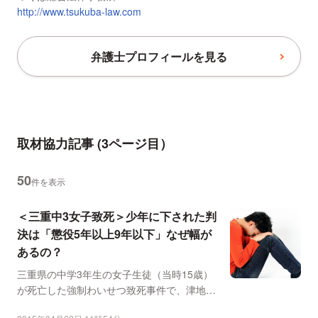
http://www.tsukuba-law.com
弁護士プロフィールを見る
取材協力記事
(3ページ目）
50
件を表示
＜三重中3女子致死＞少年に下された判
決は「懲役5年以上9年以下」なぜ幅が
あるの？
三重県の中学3年生の女子生徒（当時15歳）
が死亡した強制わいせつ致死事件で、津地方
裁判所は3月下旬、...