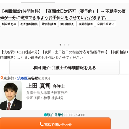
【初回相談1時間無料】 【夜間休日対応可（要予約）】 -- 不動産の価
値が十分に発揮できるようお手伝いをさせていただきます。
料金表あり
初回無料相談
電話相談可
休日相談可
夜間相談可
全国出張対応
【渋谷駅C1出口徒歩3分】【夜間・土日祝日の相談対応可能(要予約)】【初回相談1
時間無料】より良い解決のお手伝いをさせてください
和田 陽介 弁護士の詳細情報を見る
東京都
渋谷区
渋谷駅
徒歩8分
上田 真司
弁護士
弁護士法人赤瀬法律事務所
最寄り駅：
神泉
徒歩4分
現在営業中
00:00 - 24:00
電話で問い合わせ