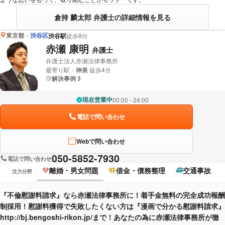
倉持 麟太郎 弁護士の詳細情報を見る
東京都
渋谷区
渋谷駅
徒歩8分
赤瀬 康明
弁護士
弁護士法人赤瀬法律事務所
最寄り駅：
神泉
徒歩4分
解決事例 3
現在営業中
00:00 - 24:00
電話で問い合わせ
Webで問い合わせ
050-5852-7930
電話で問い合わせ
離婚・男女問題
借金・債務整理
交通事故
注力分野
『不倫慰謝料請求』なら赤瀬法律事務所に！着手金無料の完全成功報酬
制採用！慰謝料獲得で失敗したくない方は『漫画で分かる慰謝料請求』
http://bj.bengoshi-rikon.jp/まで！あなたの為に赤瀬法律事務所が徹