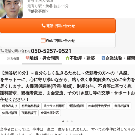
弁護士法人Next
最寄り駅：
渋谷
徒歩11分
解決事例 2
電話で問い合わせ
Webで問い合わせ
050-5257-9521
電話で問い合わせ
離婚・男女問題
不動産・建築
企業法務・顧問
注力分野
【渋谷駅10分】～自分らしく生きるために～依頼者の方への「共感」
をモットーに、心に寄り添いながら、粘り強く事案解決のために全力を
尽くします。夫婦関係調整(円満･離婚)、財産分与、不貞等に基づく慰
謝料請求、親権者変更、面会交流、子の引き渡し等の交渉・サポートお
任せください！
料金表あり
初回無料相談
法テラス利用可
電話相談可
24時間予約受付
当日相談可
休日相談可
夜間相談可
全国出張対応
当事者にとっては、事件は一生に一度かもしれません。 すべての事件に対してその
ような思いをもって、取り組むことがモットーです。