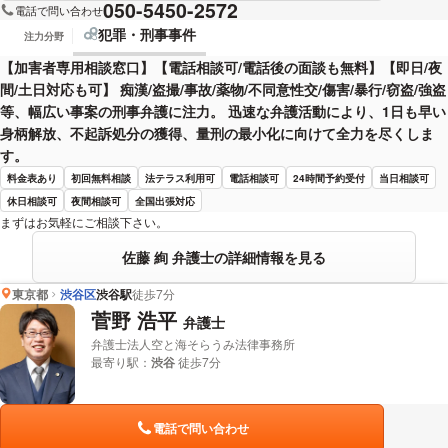
050-5450-2572
電話で問い合わせ
犯罪・刑事事件
注力分野
【加害者専用相談窓口】【電話相談可/電話後の面談も無料】【即日/夜
間/土日対応も可】 痴漢/盗撮/事故/薬物/不同意性交/傷害/暴行/窃盗/強盗
等、幅広い事案の刑事弁護に注力。 迅速な弁護活動により、1日も早い
身柄解放、不起訴処分の獲得、量刑の最小化に向けて全力を尽くしま
す。
料金表あり
初回無料相談
法テラス利用可
電話相談可
24時間予約受付
当日相談可
休日相談可
夜間相談可
全国出張対応
まずはお気軽にご相談下さい。
佐藤 絢 弁護士の詳細情報を見る
東京都
渋谷区
渋谷駅
徒歩7分
菅野 浩平
弁護士
弁護士法人空と海そらうみ法律事務所
最寄り駅：
渋谷
徒歩7分
電話で問い合わせ