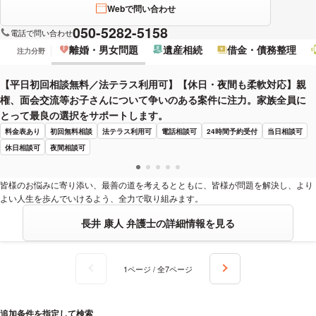
Webで問い合わせ
050-5282-5158
電話で問い合わせ
離婚・男女問題
遺産相続
借金・債務整理
注力分野
【平日初回相談無料／法テラス利用可】【休日・夜間も柔軟対応】親
権、面会交流等お子さんについて争いのある案件に注力。家族全員に
とって最良の選択をサポートします。
料金表あり
初回無料相談
法テラス利用可
電話相談可
24時間予約受付
当日相談可
休日相談可
夜間相談可
皆様のお悩みに寄り添い、最善の道を考えるとともに、皆様が問題を解決し、より
よい人生を歩んでいけるよう、全力で取り組みます。
長井 康人 弁護士の詳細情報を見る
1ページ / 全7ページ
追加条件を指定して検索