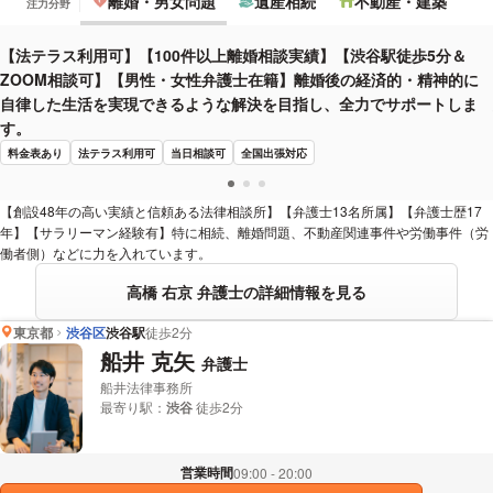
離婚・男女問題
遺産相続
不動産・建築
注力分野
【法テラス利用可】【100件以上離婚相談実績】【渋谷駅徒歩5分＆
ZOOM相談可】【男性・女性弁護士在籍】離婚後の経済的・精神的に
自律した生活を実現できるような解決を目指し、全力でサポートしま
す。
料金表あり
法テラス利用可
当日相談可
全国出張対応
【創設48年の高い実績と信頼ある法律相談所】【弁護士13名所属】【弁護士歴17
年】【サラリーマン経験有】特に相続、離婚問題、不動産関連事件や労働事件（労
働者側）などに力を入れています。
高橋 右京 弁護士の詳細情報を見る
東京都
渋谷区
渋谷駅
徒歩2分
船井 克矢
弁護士
船井法律事務所
最寄り駅：
渋谷
徒歩2分
営業時間
09:00 - 20:00