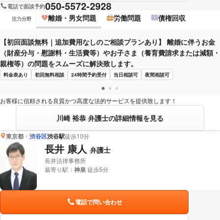
050-5572-2928
電話で面談予約
離婚・男女問題
労働問題
債権回収
注力分野
【初回面談無料｜追加費用なしのご相談プランあり】 離婚に伴うお金
（財産分与・慰謝料・生活費等）やお子さま（養育費請求または減額・
親権等）の問題をスムーズに解決致します。
料金表あり
初回無料相談
24時間予約受付
当日相談可
夜間相談可
お客様に信頼される良質かつ高度な法的サービスを提供致します！
川崎 裕恭 弁護士の詳細情報を見る
東京都
渋谷区
渋谷駅
徒歩10分
長井 康人
弁護士
長井法律事務所
最寄り駅：
神泉
徒歩5分
電話で問い合わせ