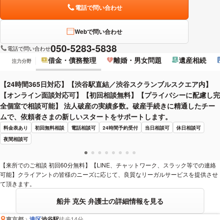
電話で問い合わせ
Webで問い合わせ
050-5283-5838
電話で問い合わせ
借金・債務整理
離婚・男女問題
遺産相続
注力分野
【24時間365日対応】【渋谷駅直結／渋谷スクランブルスクエア内】
【オンライン面談対応可】【初回相談無料】【プライバシーに配慮し完
全個室で相談可能】 法人破産の実績多数。破産手続きに精通したチー
ムで、依頼者さまの新しいスタートをサポートします。
料金表あり
初回無料相談
電話相談可
24時間予約受付
当日相談可
休日相談可
夜間相談可
【来所でのご相談 初回60分無料】【LINE、チャットワーク、スラック等での連絡
可能】クライアントの皆様のニーズに応じて、良質なリーガルサービスを提供させ
て頂きます。
船井 克矢 弁護士の詳細情報を見る
東京都
港区
渋谷駅
徒歩14分