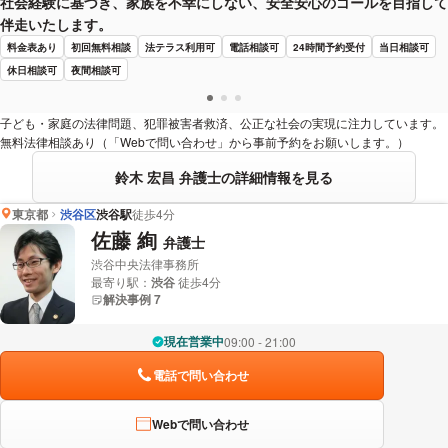
社会経験に基づき、家族を不幸にしない、安全安心のゴールを目指して
伴走いたします。
料金表あり
初回無料相談
法テラス利用可
電話相談可
24時間予約受付
当日相談可
休日相談可
夜間相談可
子ども・家庭の法律問題、犯罪被害者救済、公正な社会の実現に注力しています。
無料法律相談あり（「Webで問い合わせ」から事前予約をお願いします。）
鈴木 宏昌 弁護士の詳細情報を見る
東京都
渋谷区
渋谷駅
徒歩4分
佐藤 絢
弁護士
渋谷中央法律事務所
最寄り駅：
渋谷
徒歩4分
解決事例 7
現在営業中
09:00 - 21:00
電話で問い合わせ
Webで問い合わせ