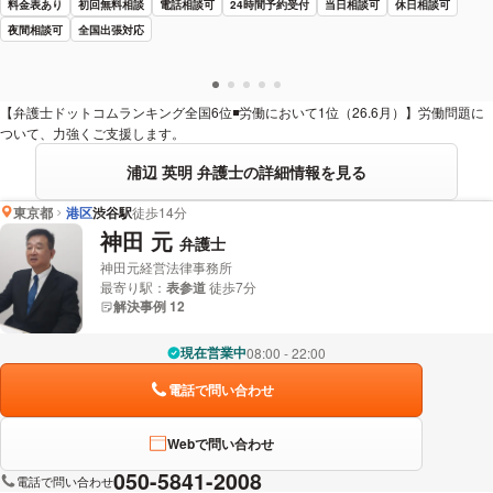
料金表あり
初回無料相談
電話相談可
24時間予約受付
当日相談可
休日相談可
夜間相談可
全国出張対応
【弁護士ドットコムランキング全国6位◾️労働において1位（26.6月）】労働問題に
ついて、力強くご支援します。
浦辺 英明 弁護士の詳細情報を見る
東京都
港区
渋谷駅
徒歩14分
神田 元
弁護士
神田元経営法律事務所
最寄り駅：
表参道
徒歩7分
解決事例 12
現在営業中
08:00 - 22:00
電話で問い合わせ
Webで問い合わせ
050-5841-2008
電話で問い合わせ