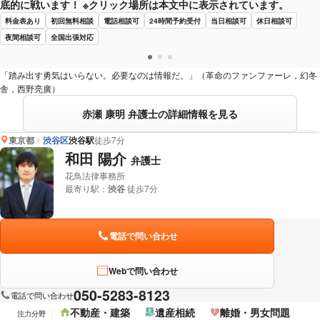
底的に戦います！ ※クリック場所は本文中に表示されています。
料金表あり
初回無料相談
電話相談可
24時間予約受付
当日相談可
休日相談可
夜間相談可
全国出張対応
「踏み出す勇気はいらない。必要なのは情報だ。」（革命のファンファーレ，幻冬
舎，西野亮廣）
赤瀬 康明 弁護士の詳細情報を見る
東京都
渋谷区
渋谷駅
徒歩7分
和田 陽介
弁護士
花鳥法律事務所
最寄り駅：
渋谷
徒歩7分
電話で問い合わせ
Webで問い合わせ
050-5283-8123
電話で問い合わせ
不動産・建築
遺産相続
離婚・男女問題
注力分野