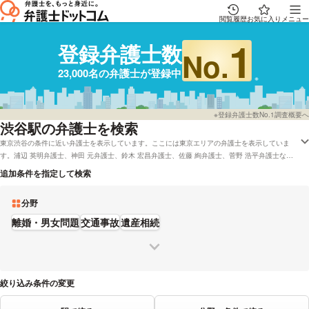
閲覧履歴
お気に入り
メニュー
1
登録弁護士数
No.
23,000名の弁護士が登録中
※登録弁護士数No.1調査概要へ
渋谷駅の弁護士を検索
東京渋谷の条件に近い弁護士を表示しています。ここには東京エリアの弁護士を表示していま
す。浦辺 英明弁護士、神田 元弁護士、鈴木 宏昌弁護士、佐藤 絢弁護士、菅野 浩平弁護士など
の電話・メールの問合せ情報から、口コミや評判・土日祝日の休日法律相談や無料相談の可否な
追加条件を指定して検索
ど、充実した専門情報で心強い弁護士をお探しください。
分野
離婚・男女問題
交通事故
遺産相続
絞り込み条件の変更