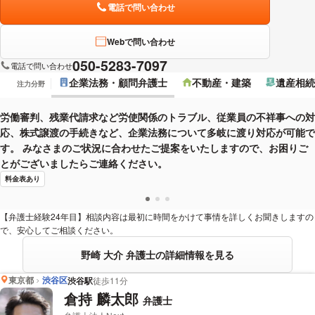
電話で問い合わせ
Webで問い合わせ
050-5283-7097
電話で問い合わせ
企業法務・顧問弁護士
不動産・建築
遺産相続
注力分野
労働審判、残業代請求など労使関係のトラブル、従業員の不祥事への対
応、株式譲渡の手続きなど、企業法務について多岐に渡り対応が可能で
す。 みなさまのご状況に合わせたご提案をいたしますので、お困りご
とがございましたらご連絡ください。
料金表あり
【弁護士経験24年目】相談内容は最初に時間をかけて事情を詳しくお聞きしますの
で、安心してご相談ください。
野崎 大介 弁護士の詳細情報を見る
東京都
渋谷区
渋谷駅
徒歩11分
倉持 麟太郎
弁護士