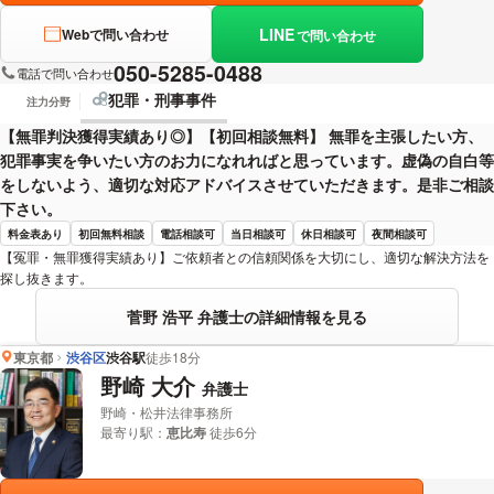
LINE
Webで問い合わせ
で問い合わせ
050-5285-0488
電話で問い合わせ
犯罪・刑事事件
注力分野
【無罪判決獲得実績あり◎】【初回相談無料】 無罪を主張したい方、
犯罪事実を争いたい方のお力になれればと思っています。虚偽の自白等
をしないよう、適切な対応アドバイスさせていただきます。是非ご相談
下さい。
料金表あり
初回無料相談
電話相談可
当日相談可
休日相談可
夜間相談可
【冤罪・無罪獲得実績あり】ご依頼者との信頼関係を大切にし、適切な解決方法を
探し抜きます。
菅野 浩平 弁護士の詳細情報を見る
東京都
渋谷区
渋谷駅
徒歩18分
野崎 大介
弁護士
野崎・松井法律事務所
最寄り駅：
恵比寿
徒歩6分