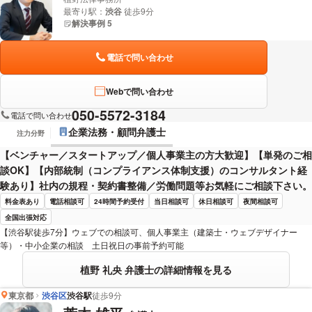
最寄り駅：
渋谷
徒歩9分
解決事例 5
電話で問い合わせ
Webで問い合わせ
050-5572-3184
電話で問い合わせ
企業法務・顧問弁護士
注力分野
【ベンチャー／スタートアップ／個人事業主の方大歓迎】【単発のご相
談OK】【内部統制（コンプライアンス体制支援）のコンサルタント経
験あり】社内の規程・契約書整備／労働問題等お気軽にご相談下さい。
料金表あり
電話相談可
24時間予約受付
当日相談可
休日相談可
夜間相談可
全国出張対応
【渋谷駅徒歩7分】ウェブでの相談可、個人事業主（建築士・ウェブデザイナー
等）・中小企業の相談 土日祝日の事前予約可能
植野 礼央 弁護士の詳細情報を見る
東京都
渋谷区
渋谷駅
徒歩9分