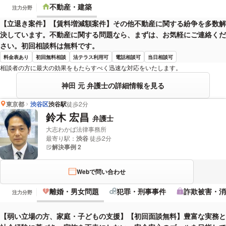
不動産・建築
注力分野
【立退き案件】【賃料増減額案件】その他不動産に関する紛争を多数解
決しています。不動産に関する問題なら、まずは、お気軽にご連絡くだ
さい。初回相談料は無料です。
料金表あり
初回無料相談
法テラス利用可
電話相談可
当日相談可
相談者の方に最大の効果をもたらすべく迅速な対応をいたします。
神田 元 弁護士の詳細情報を見る
東京都
渋谷区
渋谷駅
徒歩2分
鈴木 宏昌
弁護士
大志わかば法律事務所
最寄り駅：
渋谷
徒歩2分
解決事例 2
Webで問い合わせ
離婚・男女問題
犯罪・刑事事件
詐欺被害・消
注力分野
【弱い立場の方、家庭・子どもの支援】【初回面談無料】豊富な実務と