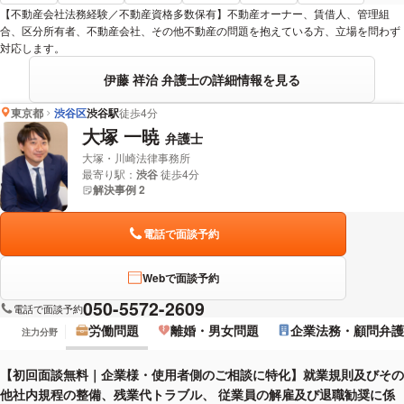
【不動産会社法務経験／不動産資格多数保有】不動産オーナー、賃借人、管理組
合、区分所有者、不動産会社、その他不動産の問題を抱えている方、立場を問わず
対応します。
伊藤 祥治 弁護士の詳細情報を見る
東京都
渋谷区
渋谷駅
徒歩4分
大塚 一暁
弁護士
大塚・川崎法律事務所
最寄り駅：
渋谷
徒歩4分
解決事例 2
電話で面談予約
Webで面談予約
050-5572-2609
電話で面談予約
労働問題
離婚・男女問題
企業法務・顧問弁護
注力分野
【初回面談無料｜企業様・使用者側のご相談に特化】就業規則及びその
他社内規程の整備、残業代トラブル、 従業員の解雇及び退職勧奨に係