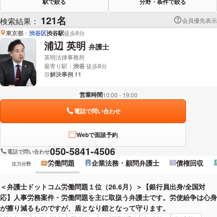
駅で絞る
分野・条件で絞る
121名
検索結果：
会員優先表示
東京都
渋谷区
渋谷駅
徒歩8分
浦辺 英明
弁護士
英明法律事務所
最寄り駅：
渋谷
徒歩8分
解決事例 11
営業時間
10:00 - 19:00
電話で問い合わせ
Webで面談予約
050-5841-4506
電話で問い合わせ
労働問題
企業法務・顧問弁護士
債権回収
注力分野
＜弁護士ドットコム労働問題１位（26.6月）＞【銀行員出身/全国対
応】人事労務案件・労働問題を主に取扱う弁護士です。労使紛争は心身
が擦り減るものですが、盾となり鎧となって守ります。