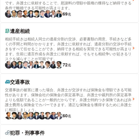
です。弁護士に依頼することで、慰謝料の増額や親権の獲得など納得できる
条件で離婚できる可能性が高まります。
69
名
遺産相続
相続手続きは相続人同士の遺産分割の交渉、必要書類の用意、手続きなど多
くの手間と時間がかかります。弁護士に依頼すれば、遺産分割の交渉や手続
きをすべて任せることができ、納得できる相続を実現できる可能性が高まり
ます。生前に遺言作成を弁護士に依頼すれば、そもそも相続争いが起きるリ
スクを減らすことが可能です。
72
名
交通事故
交通事故の被害に遭った場合、弁護士が交渉すれば保険金を増額できる可能
性があります。保険会社の保険金の算定基準は、弁護士や裁判所の算定基準
よりも低額であることが一般的だからです。弁護士特約つき保険であれば弁
護士費用も保険金でカバーできます。適正な保険金を獲得するために弁護士
に相談しましょう。
60
名
犯罪・刑事事件