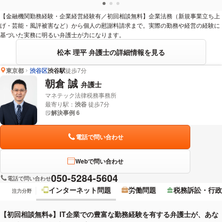
【金融機関勤務経験・企業経営経験有／初回相談無料】企業法務（新規事業立ち上
げ・芸能・風評被害など）から個人の慰謝料請求まで。実際の勤務や経営の経験に
基づいた実務に明るい弁護士が力になります。
松本 理平 弁護士の詳細情報を見る
東京都
渋谷区
渋谷駅
徒歩7分
朝倉 誠
弁護士
マネテック法律税務事務所
最寄り駅：
渋谷
徒歩7分
解決事例 6
電話で問い合わせ
Webで問い合わせ
050-5284-5604
電話で問い合わせ
インターネット問題
労働問題
税務訴訟・行政
注力分野
【初回相談無料※】IT企業での豊富な勤務経験を有する弁護士が、あな