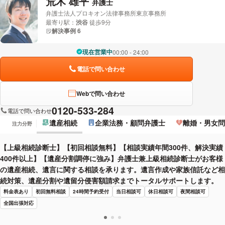
荒木 雄平
弁護士
弁護士法人プロキオン法律事務所東京事務所
最寄り駅：
渋谷
徒歩9分
解決事例 6
現在営業中
00:00 - 24:00
電話で問い合わせ
Webで問い合わせ
0120-533-284
電話で問い合わせ
遺産相続
企業法務・顧問弁護士
離婚・男女問
注力分野
【上級相続診断士】【初回相談無料】【相談実績年間300件、解決実績
400件以上】【遺産分割調停に強み】弁護士兼上級相続診断士がお客様
の遺産相続、遺言に関する相談を承ります。遺言作成や家族信託など相
続対策、遺産分割や遺留分侵害額請求までトータルサポートします。
料金表あり
初回無料相談
24時間予約受付
当日相談可
休日相談可
夜間相談可
全国出張対応