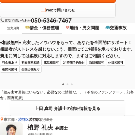
Webで問い合わせ
050-5346-7467
電話で問い合わせ
借金・債務整理
離婚・男女問題
交通事故
注力分野
♦︎相談無料♦︎ 充実したノウハウをもって、あなたを全面的にサポート！
相談者がストレスを感じないよう、個室にてご相談を承っております。
費用に関しては柔軟に対応しますので、まずはご相談ください。
料金表あり
初回無料相談
電話相談可
24時間予約受付
当日相談可
休日相談可
夜間相談可
全国出張対応
「踏み出す勇気はいらない。必要なのは情報だ。」（革命のファンファーレ，幻冬
舎，西野亮廣）
上田 真司 弁護士の詳細情報を見る
東京都
渋谷区
渋谷駅
徒歩9分
植野 礼央
弁護士
植野法律事務所