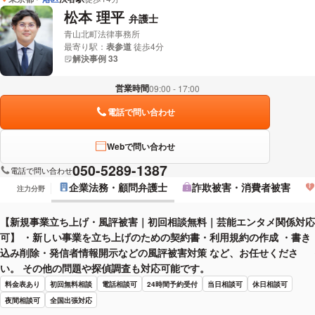
松本 理平
弁護士
青山北町法律事務所
最寄り駅：
表参道
徒歩4分
解決事例 33
営業時間
09:00 - 17:00
電話で問い合わせ
Webで問い合わせ
050-5289-1387
電話で問い合わせ
企業法務・顧問弁護士
詐欺被害・消費者被害
注力分野
【新規事業立ち上げ・風評被害｜初回相談無料｜芸能エンタメ関係対応
可】 ・新しい事業を立ち上げのための契約書・利用規約の作成 ・書き
込み削除・発信者情報開示などの風評被害対策 など、お任せくださ
い。 その他の問題や探偵調査も対応可能です。
料金表あり
初回無料相談
電話相談可
24時間予約受付
当日相談可
休日相談可
夜間相談可
全国出張対応