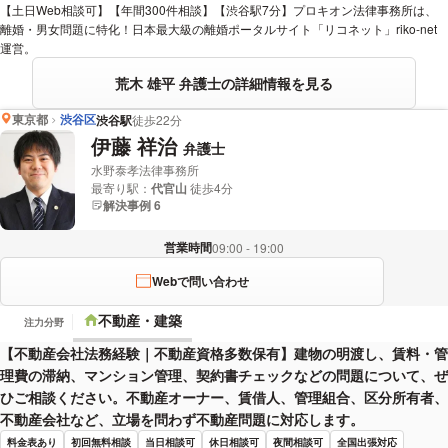
【土日Web相談可】【年間300件相談】【渋谷駅7分】プロキオン法律事務所は、
離婚・男女問題に特化！日本最大級の離婚ポータルサイト「リコネット」riko-net
運営。
荒木 雄平 弁護士の詳細情報を見る
東京都
渋谷区
渋谷駅
徒歩22分
伊藤 祥治
弁護士
水野泰孝法律事務所
最寄り駅：
代官山
徒歩4分
解決事例 6
営業時間
09:00 - 19:00
Webで問い合わせ
不動産・建築
注力分野
【不動産会社法務経験｜不動産資格多数保有】建物の明渡し、賃料・管
理費の滞納、マンション管理、契約書チェックなどの問題について、ぜ
ひご相談ください。不動産オーナー、賃借人、管理組合、区分所有者、
不動産会社など、立場を問わず不動産問題に対応します。
料金表あり
初回無料相談
当日相談可
休日相談可
夜間相談可
全国出張対応