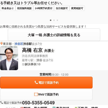
る手続き又はトラブル等お任せください。
料金表あり
初回無料相談
24時間予約受付
当日相談可
夜間相談可
お客様に信頼される良質かつ高度な法的サービスを提供致します！
大塚 一暁 弁護士の詳細情報を見る
東京都
渋谷区
渋谷駅
徒歩7分
高橋 右京
弁護士
渋谷共同法律事務所
最寄り駅：
渋谷
徒歩7分
解決事例 10
営業時間
09:30 - 12:00
電話で面談予約
Webで面談予約
050-5355-0549
電話で面談予約