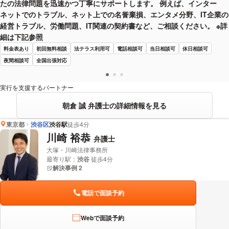
たの法律問題を迅速かつ丁寧にサポートします。 例えば、インター
ネットでのトラブル、ネット上での名誉棄損、エンタメ分野、IT企業の
経営トラブル、労働問題、IT関連の契約書など、ご相談ください。 ※詳
細は下記参照
料金表あり
初回無料相談
法テラス利用可
電話相談可
当日相談可
休日相談可
夜間相談可
全国出張対応
実行を支援するパートナー
朝倉 誠 弁護士の詳細情報を見る
東京都
渋谷区
渋谷駅
徒歩4分
川崎 裕恭
弁護士
大塚・川崎法律事務所
最寄り駅：
渋谷
徒歩4分
解決事例 2
電話で面談予約
Webで面談予約