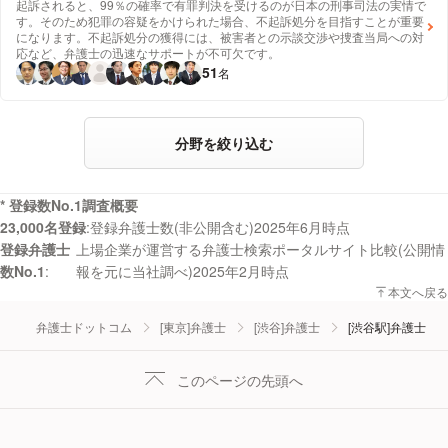
起訴されると、99％の確率で有罪判決を受けるのが日本の刑事司法の実情で
す。そのため犯罪の容疑をかけられた場合、不起訴処分を目指すことが重要
になります。不起訴処分の獲得には、被害者との示談交渉や捜査当局への対
応など、弁護士の迅速なサポートが不可欠です。
51
名
分野を絞り込む
* 登録数No.1調査概要
23,000名登録
登録弁護士数(非公開含む)2025年6月時点
登録弁護士
上場企業が運営する弁護士検索ポータルサイト比較(公開情
数No.1
報を元に当社調べ)2025年2月時点
本文へ戻る
弁護士ドットコム
[東京]弁護士
[渋谷]弁護士
[渋谷駅]弁護士
このページの先頭へ