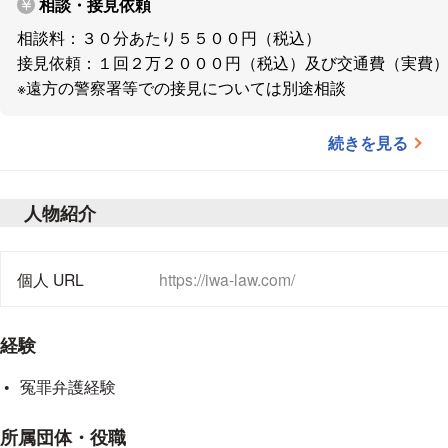
可能
相談・接見依頼
また，
警察に捕まったご家族との面会（接見）を１回
相談料：３０分あたり５５００円（税込）
します（遠方の場合は別途相談）。
接見依頼：１回２万２０００円（税込）及び交通費（実費
相談や接見の後、正式なご依頼に至らなくても構いま
※遠方の警察署等での接見については別途相談
絡ください。お仕事の関係などで平日日中はご都合が
しています。
日夜間も対応
続きを見る
他の弁護士にご相談・ご依頼中の事件のセカンドオピ
人物紹介
弁護士が直接対応します
趣味や好きなこと、個人サイトのURL
個人 URL
https://iwa-law.com/
ご相談のお申込みは弁護士が外出中や土日夜間でも
携
とめています。ご依頼を頂いた後も携帯／メールによ
す。また、ご依頼者の方限定で
による連絡も可能
LINE
経験
冤罪弁護経験
JR京浜東北線蕨駅東口から徒歩3分
所属団体・役職