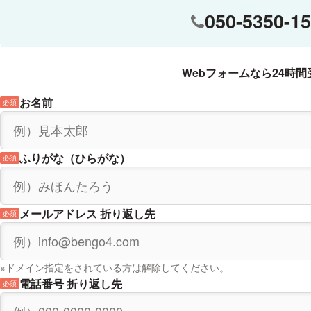
（掲載誌）季刊刑事弁護84号
050-5350-1
2015年
「被疑者の身体拘束への対応」
Webフォームなら24時間
（掲載誌）季刊刑事弁護86号
お名前
必須
2016年
「刑事弁護クリニック：示談交渉」
ふりがな（ひらがな）
必須
（掲載誌）季刊刑事弁護86号
2016年
メールアドレス 折り返し先
必須
「重大少年逆送事件のケースセオリー」
（掲載誌）季刊刑事弁護88号
2016年
※ドメイン指定をされている方は解除してください。
電話番号 折り返し先
必須
「自閉スペクトラム症のある少年の事件の付添人，弁護人