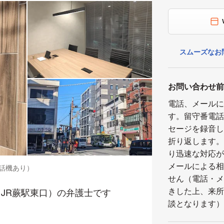
スムーズなお
お問い合わせ
電話、メール
す。留守番電
セージを録音
折り返します
り迅速な対応
メールによる
話機あり）
せん（電話・
きした上、来所
JR蕨駅東口）の弁護士です
談となります