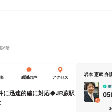
ール
M蕨6階
岩本 憲武 
表
感謝の声
アクセス
現
件に迅速的確に対応◆JR蕨駅
05
士