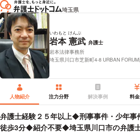
埼玉県
いわもと けんぶ
岩本 憲武
プロフィ
弁護士
所属事務所：
岩本法律事務所
所在地：
埼玉県川口市芝新町4-8 URBAN FORU
人物紹介
注力分野
解決事例
料金
弁護士経験２５年以上◆刑事事件・少年事
徒歩3分◆紹介不要◆埼玉県川口市の弁護