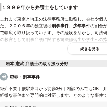
１９９９年から弁護士をしています
これまで東京と埼玉の法律事務所に勤務し、会社や個
た。２００６年の独立後は
の割合
刑事事件、少年事件
幅広く取り扱っています。その経験を活かし、司法
で
の教官として刑事弁護に関する司法修習生や学生への
続きを見る
土日夜間でも対応します
岩本 憲武 弁護士の取り扱う分野
弁護士選びは、迅速かつ慎重にしてください。
トラブルへの対応は早いに越したことはありません。
犯罪・刑事事件
しかし、トラブルに直面して心細い相談者の気持ちに
り、高額な費用を請求したりすることがあってはなり
紹介不要｜蕨駅東口から徒歩3分｜相談のみでもOK｜
まずはお電話またはメールでご相談内容をお伺いし、
軽微な事件まで専門的に対応します。どのような事件
でお受けしています。相談は対
分５５００円（税込）
とです（※お電話またはメールのみでの相談への回