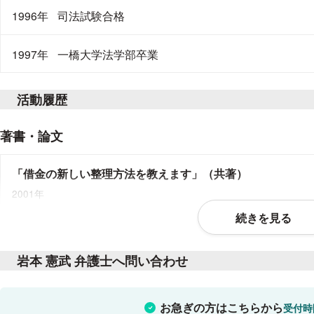
1996年
司法試験合格
1997年
一橋大学法学部卒業
活動履歴
著書・論文
「借金の新しい整理方法を教えます」（共著）
2001年
続きを見る
「連続通り魔事件について裁判員裁判で55条移送決定を得
（掲載誌）季刊刑事弁護77号
岩本 憲武 弁護士へ問い合わせ
2014年
「専門家証言の特徴と立ち向かうための準備」
お急ぎの方はこちらから
受付時