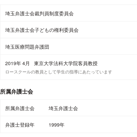
事務所は
にあります。
ＪＲ蕨駅東口から至近距離
また、相談者の方に交通の便が良い場所の貸会議室等
埼玉弁護士会裁判員制度委員会
す。
埼玉弁護士会子どもの権利委員会
埼玉医療問題弁護団
2019年 4月
東京大学法科大学院客員教授
ロースクールの教員として学生の指導にあたっています
所属弁護士会
所属弁護士会
埼玉弁護士会
弁護士登録年
1999年