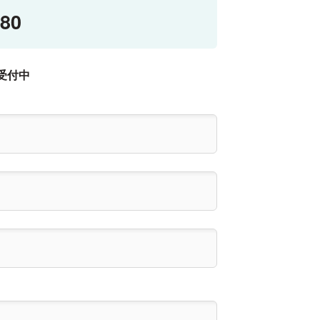
580
受付中
の法廷技術」