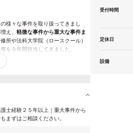
受付時間
人の様々な事件を取り扱ってきまし
が増え、
軽微な事件から重大な事件ま
定休日
研修所や法科大学院（ロースクール）
指導を９年間担当してきました。
設備
つけこんで、弁護士が依頼を急がせた
ません。
弁護士経験２５年以上｜重大事件から
本格的な法律相談が必要な場合は
３０
でもまずはご相談ください。
面のほか
Zoomによるオンライン相談も
答はしていません）。