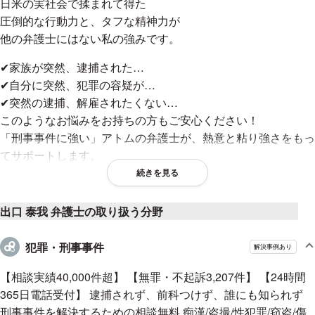
日米の実社会で揉まれて得た
圧倒的な行動力と、タフな精神力が
他の弁護士にはない私の強みです。
✔家族が突然、逮捕された…
✔自分に突然、犯罪の容疑が…
✔突然の逮捕、解雇されたくない…
このようなお悩みをお持ちの方もご安心ください！
「刑事事件に強い」アトムの弁護士が、熱意と粘り強さをもっ
てサポートします。
続きを見る
【アトム法律事務所の弁護士相談が選ばれる3つの理
出口 泰我 弁護士の取り扱う分野
由】
＜その１＞経験豊富な刑事弁護士が、法律相談に直接対応！
犯罪・刑事事件
解決事例あり
2008年に刑事事件専門の弁護士事務所として設立以来、「無
【相談実績40,000件超】 【無罪・不起訴3,207件】 【24時間
罪・不起訴3,000件超」など、多くの実績を上げてきました。
365日電話受付】 逮捕されず、前科つけず、誰にも知られず
窃盗、性犯罪、暴行傷害、薬物、その他「全ての刑事事件が相
刑事事件を解決するための相談無料 痴漢/盗撮/性犯罪/窃盗/傷