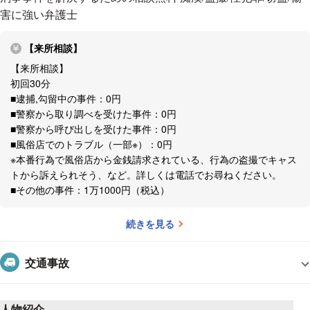
談の対象」です。
害に強い弁護士
※現在は刑事事件以外のご相談も承っています。
【来所相談】
＜その２＞アトムの法律相談は、1対1の秘密厳守！
【来所相談】
初回30分
アトムの法律相談は、完全個室で弁護士と1対1で行います
■逮捕,勾留中の事件：0円
（弁護士は2名の場合あり）。
■警察から取り調べを受けた事件：0円
お客様のプライバシー保護に細心の注意を払っていますので、
■警察から呼び出しを受けた事件：0円
「デリケートな法律相談でも安心」です。
■風俗店でのトラブル（一部※）：0円
※本番行為で風俗店から金銭請求されている、行為の盗撮でキャス
＜その３＞逮捕・取調べなど警察介入済のケース対象、無料法
トから訴えられそう、など。詳しくは電話でお尋ねください。
律相談！
■その他の事件：1万1000円（税込）
アトムでは、特に緊急・迅速な対応が必要で弁護士相談の重要
続きを見る
性が高い、警察介入済の事件を対象に「無料法律相談」を行っ
ています。
交通事故
逮捕・勾留されている/されていた事件、警察から取調べや呼
出しを受けている事件などが、無料法律相談の対象となりま
す。
人物紹介