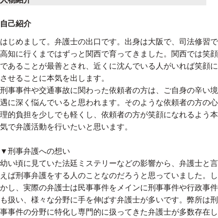
【刑事事件の解決実績はこちら】
自己紹介
https://atomfirm.com/resolution
はじめまして。弁護士の出口です。出身は大阪で、司法修習で
高知に行くまではずっと関西で育ってきました。関西では笑顔
であることが最善とされ、近くに沈んでいる人がいれば笑顔に
【来所相談のご予約はこちら】
させることに本気を出します。
刑事事件や交通事故に関わった依頼者の方は、ご自身の辛い境
0120-456-911
遇に深く悩んでいると思われます。そのような依頼者の方の心
専属スタッフが24時間365日対応
理的負担を少しでも軽くし、依頼者の方が笑顔になれるよう本
いつでもお気軽にご連絡ください
気で弁護活動を行いたいと思います。
▼刑事弁護への想い
幼い頃に見ていた法廷ミステリーなどの影響から、弁護士と言
えば刑事弁護をする人のことなのだろうと思っていました。し
かし、実際の弁護士は民事事件をメインに刑事事件や行政事件
も扱い、様々な分野に手を伸ばす弁護士が多いです。弊所は刑
事事件の分野に特化し専門的に扱ってきた弁護士が多数存在し