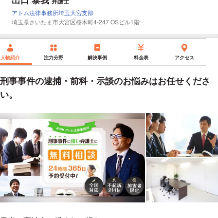
弁護士
所属事務所
アトム法律事務所埼玉大宮支部
所在地：
埼玉県さいたま市大宮区桜木町4-247 OSビル1階
人物紹介
注力分野
解決事例
料金表
アクセス
刑事事件の逮捕・前科・示談のお悩みはお任せくださ
い。