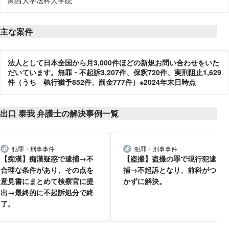
関西大学法科大学院
主な案件
法人として日本全国から月3,000件ほどの新規お問い合わせをいた
だいています。無罪・不起訴3,207件、保釈720件、実刑阻止1,629
件（うち 執行猶予852件、罰金777件）※2024年末日時点
出口 泰我 弁護士の解決事例一覧
犯罪・刑事事件
犯罪・刑事事件
分野
分野
【痴漢】痴漢疑惑で逮捕→不
【盗撮】盗撮の罪で現行犯逮
合理な条件があり、その点を
捕→不起訴となり、前科がつ
意見書にまとめて検察官に提
かずに解決。
出→最終的に不起訴処分で終
了。