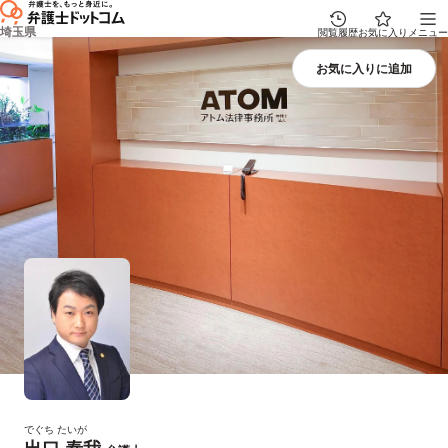
埼玉県
閲覧履歴
お気に入り
メニュー
でぐち たいが
出口 泰我
プロフィール