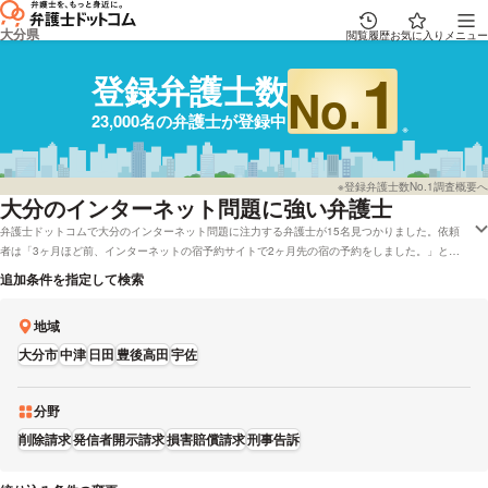
大分県
閲覧履歴
お気に入り
メニュー
1
登録弁護士数
No.
23,000名の弁護士が登録中
※登録弁護士数No.1調査概要へ
大分
のインターネット問題に強い弁護士
弁護士ドットコムで大分のインターネット問題に注力する弁護士が15名見つかりました。依頼
者は「3ヶ月ほど前、インターネットの宿予約サイトで2ヶ月先の宿の予約をしました。」と
いった事情を抱えています。弁護士ドットコムでは弁護士費用を後払いで応対してくれる弁護士
追加条件を指定して検索
や大分で無料の法律相談「みんなの法律相談」に回答している弁護士といった色々なニーズ別で
調べることができます。例として「インターネット問題で強い弁護士やレビューが良い弁護士の
地域
選び方などの情報はだいたいリサーチしたけど、大分周辺の法律事務所の弁護士を料金で検討し
たい」などのニーズにも応えることができます。弁護士の中には「インターネット上のトラブル
大分市
中津
日田
豊後高田
宇佐
でお困りの際は、なるべく早くご相談ください。」とおっしゃる方もいます。インターネット問
題のトラブルに巻き込まれている方は本サイトに登録する弁護士の中から、営業時間や能力など
の条件を考慮して、自分に合った弁護士に電話またはメールをしてみてはいかがでしょうか。
分野
削除請求
発信者開示請求
損害賠償請求
刑事告訴