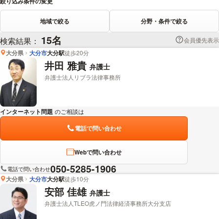
絞り込み条件の変更
地域で絞る
分野・条件で絞る
15名
検索結果：
会員優先表示
大分県
大分市
大分駅
徒歩20分
井田 雅貴
弁護士
弁護士法人リブラ法律事務所
インターネット問題
のご相談は
下記のリンクからお問い合わせください。
電話で問い合わせ
Webで問い合わせ
050-5285-1906
電話で問い合わせ
大分県
大分市
大分駅
徒歩10分
安部 佳雄
弁護士
弁護士法人TLEO虎ノ門法律経済事務所大分支店