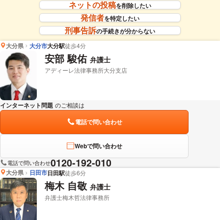
ネットの投稿
を削除したい
発信者
を特定したい
刑事告訴
の手続きが分からない
大分県
大分市
大分駅
徒歩4分
安部 駿佑
弁護士
アディーレ法律事務所大分支店
インターネット問題
のご相談は
下記のリンクからお問い合わせください。
電話で問い合わせ
Webで問い合わせ
0120-192-010
電話で問い合わせ
大分県
日田市
日田駅
徒歩6分
梅木 自敬
弁護士
弁護士梅木哲法律事務所