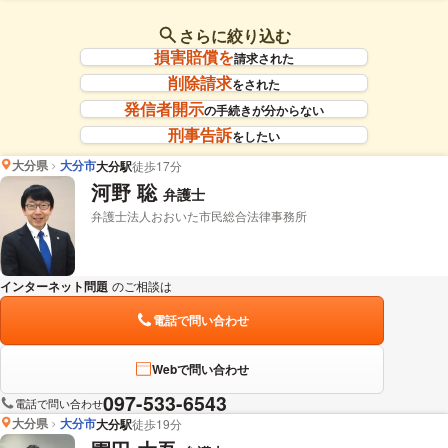
さらに絞り込む
損害賠償を
請求された
削除請求
をされた
発信者開示
の手続きが分からない
刑事告訴
をしたい
大分県
大分市
大分駅
徒歩17分
河野 聡
弁護士
弁護士法人おおいた市民総合法律事務所
インターネット問題
のご相談は
下記のリンクからお問い合わせください。
電話で問い合わせ
Webで問い合わせ
097-533-6543
電話で問い合わせ
大分県
大分市
大分駅
徒歩19分