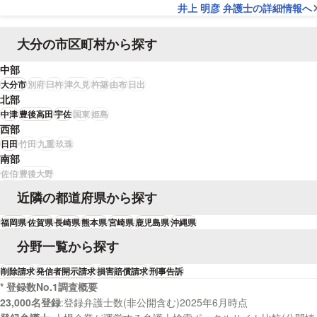
井上 明彦 弁護士の詳細情報へ
大分の市区町村から探す
中部
大分市
別府
臼杵
津久見
杵築
由布
日出
北部
中津
豊後高田
宇佐
国東
姫島
西部
日田
竹田
九重
玖珠
南部
佐伯
豊後大野
近隣の都道府県から探す
福岡県
佐賀県
長崎県
熊本県
宮崎県
鹿児島県
沖縄県
分野一覧から探す
削除請求
発信者開示請求
損害賠償請求
刑事告訴
* 登録数No.1調査概要
23,000名登録
登録弁護士数(非公開含む)2025年6月時点