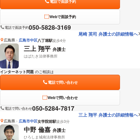
電話で面談予約
Webで面談予約
050-5828-3169
電話で面談予約
尾崎 英司 弁護士の詳細情報へ
広島県
広島市中区
八丁堀駅
徒歩4分
三上 翔平
弁護士
はばたき法律事務所
インターネット問題
のご相談は
下記のリンクからお問い合わせください。
電話で問い合わせ
Webで問い合わせ
050-5284-7817
電話で問い合わせ
三上 翔平 弁護士の詳細情報へ
広島県
広島市中区
女学院前駅
徒歩3分
中野 倫嘉
弁護士
ひろしま城南法律事務所