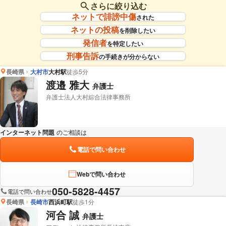
さらに絞り込む
ネットで誹謗中傷
された
ネットの投稿
を削除したい
発信者
を特定したい
刑事告訴
の手続きが分からない
長崎県
大村市
大村駅
徒歩5分
渡邉 雅大
弁護士
弁護士法人大村綜合法律事務所
インターネット問題
のご相談は
下記のリンクからお問い合わせください。
電話で問い合わせ
Webで問い合わせ
050-5828-4457
電話で問い合わせ
長崎県
長崎市
西浜町駅
徒歩1分
河合 誠
弁護士