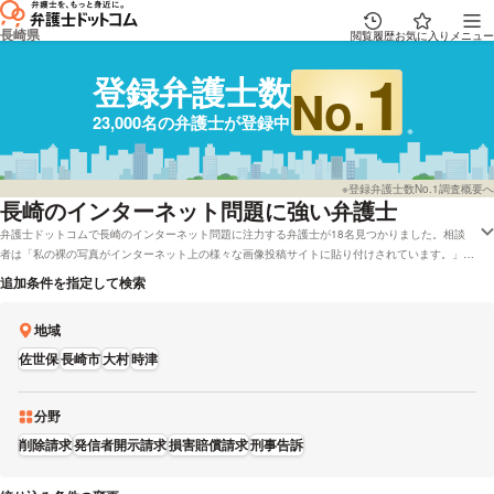
長崎県
閲覧履歴
お気に入り
メニュー
1
登録弁護士数
No.
23,000名の弁護士が登録中
※登録弁護士数No.1調査概要へ
長崎
のインターネット問題に強い弁護士
弁護士ドットコムで長崎のインターネット問題に注力する弁護士が18名見つかりました。相談
者は「私の裸の写真がインターネット上の様々な画像投稿サイトに貼り付けされています。」な
どの状況にあります。弁護士ドットコムでは弁護士費用を後払いで対応してくれる弁護士や着手
追加条件を指定して検索
金無料で応対している長崎の弁護士といったさまざまなニーズ別で調べることができます。例と
して「インターネット問題が専門の弁護士や口コミの評価が良い弁護士の選び方などの情報は詳
地域
しくリサーチしたけど、長崎周辺の弁護士を費用で検討したい」などの要望にも応じることがで
きます。弁護士の中には「その判断のために、まずは時間をかけてお話を十分にお伺いしま
佐世保
長崎市
大村
時津
す。」とおっしゃる方もおります。インターネット問題で課題を抱えている方は弁護士ドットコ
ムに登録している全弁護士22,835人の中から、営業時間や経歴などの条件を考慮して、自分に
合った法律事務所や弁護士に一度相談をしてみてください。
分野
削除請求
発信者開示請求
損害賠償請求
刑事告訴