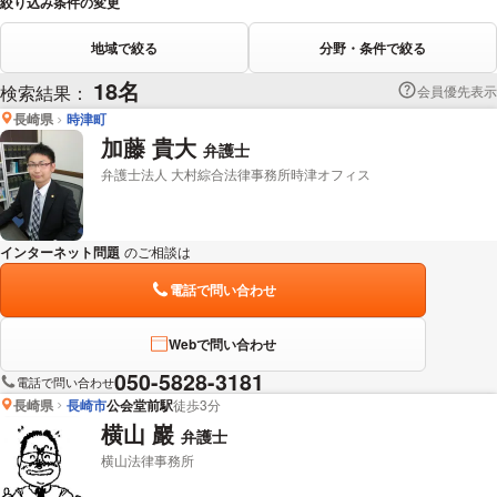
絞り込み条件の変更
地域で絞る
分野・条件で絞る
18名
検索結果：
会員優先表示
長崎県
時津町
加藤 貴大
弁護士
弁護士法人 大村綜合法律事務所時津オフィス
インターネット問題
のご相談は
下記のリンクからお問い合わせください。
電話で問い合わせ
Webで問い合わせ
050-5828-3181
電話で問い合わせ
長崎県
長崎市
公会堂前駅
徒歩3分
横山 巖
弁護士
横山法律事務所