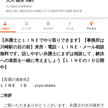
大川 雄矢
プロフィール
弁護士
所属事務所：
大川雄矢法律事務所
所在地：
神奈川県 川崎市幸区中幸町3-31-2 MIDPOINT川崎8-28号室
人物紹介
注力分野
解決事例
料金表
アクセス
【弁護士とＬＩＮＥでやり取りできます】【事務所は
川崎駅の目の前】来所・電話・ＬＩＮＥ・メール相談
無料です。話しやすい弁護士にまずは相談して，解決
への道筋を一緒に考えましょう【ＬＩＮＥのＩＤ公開
中】
【直通の連絡先】
ＬＩＮＥ ＩＤ
：yuya-okawa
ご挨拶
ご覧いただきありがとうございます。弁護士の大川雄矢で