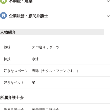
不動産・建築
私は持ち前の明るさと元気の良さで皆様と向かい合って，ひ
とつひとつの案件に対して誠実に対応いたしますので，まずは
企業法務・顧問弁護士
お気軽に，問合せしやすい方法でご連絡ください。
人物紹介
趣味や好きなこと、個人サイトのURL
趣味
スパ巡り，ダーツ
特技
水泳
好きなスポーツ
野球（ヤクルトファンです。）
好きなペット
猫
所属弁護士会
所属弁護士会
神奈川県弁護士会