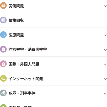
労働問題
取扱分野は広く，そして深く
当事務所では，債務整理，交通事故，相続・遺言，借地・借
債権回収
家，離婚，高齢者問題，労働問題，企業法務，民事介入暴力対
策，刑事事件その他個人や中小企業の方に生じ得る多種多様な
医療問題
分野を数多く取り扱っています。
各分野で他の事務所では敬遠されるような専門的な事件処理
に踏み込んでいますので，色々な分野をやっていることで不安
詐欺被害・消費者被害
になる心配はありません。
対応エリア
国際・外国人問題
エリアも川崎だけでなく，神奈川県全域や東京都及び他県に
インターネット問題
も対応しています。
その他，地方になると，別途で費用は発生してしまいます
が，遠方であることを理由にお断りはしません。お気軽にご相
犯罪・刑事事件
談ください。
まとめ