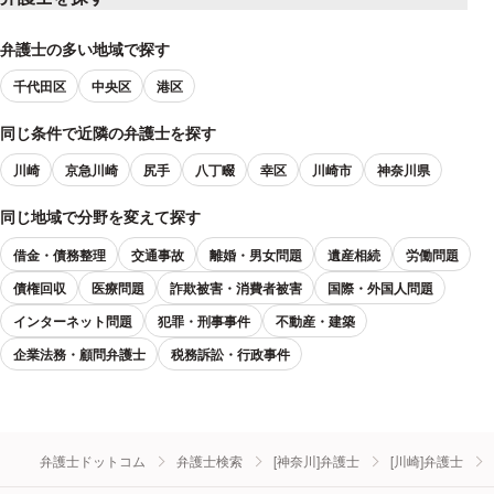
弁護士の多い地域で探す
千代田区
中央区
港区
同じ条件で近隣の弁護士を探す
川崎
京急川崎
尻手
八丁畷
幸区
川崎市
神奈川県
同じ地域で分野を変えて探す
借金・債務整理
交通事故
離婚・男女問題
遺産相続
労働問題
債権回収
医療問題
詐欺被害・消費者被害
国際・外国人問題
インターネット問題
犯罪・刑事事件
不動産・建築
企業法務・顧問弁護士
税務訴訟・行政事件
弁護士ドットコム
弁護士検索
[神奈川]弁護士
[川崎]弁護士