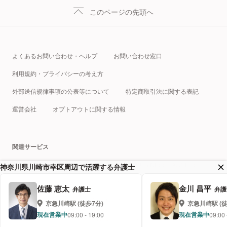
このページの先頭へ
よくあるお問い合わせ・ヘルプ
お問い合わせ窓口
利用規約・プライバシーの考え方
外部送信規律事項の公表等について
特定商取引法に関する表記
運営会社
オプトアウトに関する情報
関連サービス
税理士ドットコム
クラウドサイン
BUSINESS LAWYERS
神奈川県川崎市幸区周辺で活躍する弁護士
弁護士ドットコムキャリア
プロフェッショナルテック総研
佐藤 恵太
金川 昌平
弁護士
弁護
相続弁護士 ドットコム
企業法務弁護士 ドットコム
京急川崎
駅 (徒歩
7
分)
京急川崎
駅 (
現在営業中
現在営業中
受付時間
09:00 - 19:00
受付
09:00 
離婚弁護士 ドットコム
みんなの法律相談まとめアーカイブ