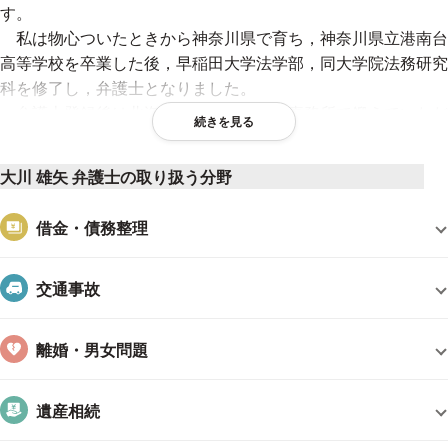
す。
私は物心ついたときから神奈川県で育ち，神奈川県立港南台
高等学校を卒業した後，早稲田大学法学部，同大学院法務研究
科を修了し，弁護士となりました。
弁護士登録後は北海道旭川市内の法律事務所で鍛えていただ
続きを見る
きましたが，平成２９年の夏に神奈川県へ戻って参りました。
今は，土日も仕事をやりつつも，時間を見つけて小学生の息
大川 雄矢 弁護士の取り扱う分野
子と遊んだり，大学時代からの草野球チームの試合に参加した
り，高校生まで続けていた水泳を再開し始めたりしています。
借金・債務整理
今は弁護士の数も増加して，昔よりも弁護士への相談はしや
すくなったと思います。ですが，トラブルが深刻になって初め
て弁護士に相談する方はまだまだ多いと思います。
交通事故
トラブルも早い段階でご相談いただくことで，深刻化せず，
より良い解決をご案内できることもあります。不安に感じたこ
離婚・男女問題
とがありましたら，まずはご相談ください。
当然，深刻化してしまったトラブルも，お話をしっかり聞い
遺産相続
て，何が一番良い解決なのかをいっしょに考えて，最善の解決
へ向けて取り組んで参ります。