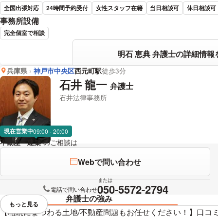
全国出張対応
24時間予約受付
女性スタッフ在籍
当日相談可
休日相談可
事務所設備
完全個室で相談
明石 恵典 弁護士の詳細情報
兵庫県
神戸市中央区
西元町駅
徒歩3分
石井 龍一
弁護士
石井法律事務所
現在営業中
09:00 - 20:00
不動産・建築
のご相談は
下記のリンクからお問い合わせください。
Webで問い合わせ
または
050-5572-2794
電話で問い合わせ
弁護士の強み
もっと見る
視覚的に省略されている要素を
【相続にまつわる土地/不動産問題もお任せください！】口コミ高