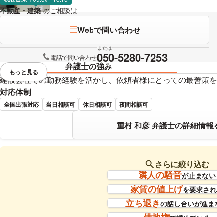
不動産・建築
のご相談は
下記のリンクからお問い合わせください。
Webで問い合わせ
または
050-5280-7253
電話で問い合わせ
弁護士の強み
もっと見る
視覚的に省略されている要素を
建設会社での勤務経験を活かし、依頼者様にとっての最善策を
対応体制
全国出張対応
当日相談可
休日相談可
夜間相談可
重村 和彦 弁護士の詳細情報
さらに絞り込む
隣人の騒音
が止まない
家賃の値上げ
を要求され
立ち退き
の話し合いが進ま