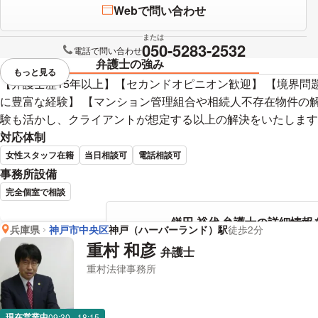
Webで問い合わせ
または
050-5283-2532
電話で問い合わせ
弁護士の強み
もっと見る
視覚的に省略されている要素を
【弁護士歴15年以上】【セカンドオピニオン歓迎】 【境界問
に豊富な経験】 【マンション管理組合や相続人不存在物件の
験も活かし、クライアントが想定する以上の解決をいたします
対応体制
女性スタッフ在籍
当日相談可
電話相談可
事務所設備
完全個室で相談
鎌田 裕代 弁護士の詳細情報
兵庫県
神戸市中央区
神戸（ハーバーランド）駅
徒歩2分
重村 和彦
弁護士
重村法律事務所
現在営業中
09:30 - 18:15