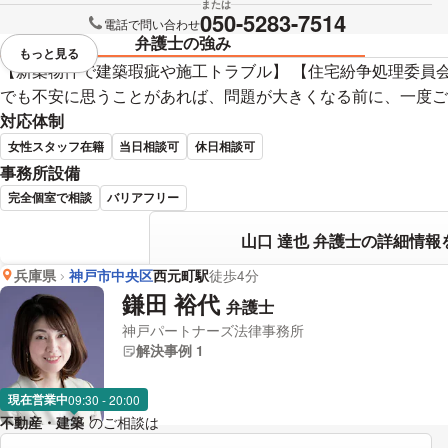
または
050-5283-7514
電話で問い合わせ
弁護士の強み
もっと見る
視覚的に省略されている要素を
【新築物件で建築瑕疵や施工トラブル】 【住宅紛争処理委員
でも不安に思うことがあれば、問題が大きくなる前に、一度ご
対応体制
女性スタッフ在籍
当日相談可
休日相談可
事務所設備
完全個室で相談
バリアフリー
山口 達也 弁護士の詳細情報
兵庫県
神戸市中央区
西元町駅
徒歩4分
鎌田 裕代
弁護士
神戸パートナーズ法律事務所
解決事例 1
現在営業中
09:30 - 20:00
不動産・建築
のご相談は
下記のリンクからお問い合わせください。