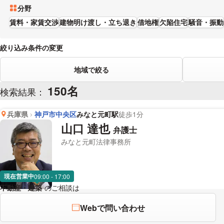
分野
賃料・家賃交渉
建物明け渡し・立ち退き
借地権
欠陥住宅
騒音・振動
絞り込み条件の変更
地域で絞る
150名
検索結果：
兵庫県
神戸市中央区
みなと元町駅
徒歩1分
山口 達也
弁護士
みなと元町法律事務所
現在営業中
09:00 - 17:00
不動産・建築
のご相談は
下記のリンクからお問い合わせください。
Webで問い合わせ