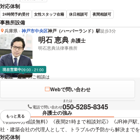
対応体制
24時間予約受付
女性スタッフ在籍
休日相談可
夜間相談可
事務所設備
完全個室で相談
バリアフリー
兵庫県
神戸市中央区
神戸（ハーバーランド）駅
徒歩3分
明石 恵典
弁護士
上原 隆志 弁護士の詳細情報
明石恵典法律事務所
現在営業中
09:00 - 21:00
不動産・建築
のご相談は
下記のリンクからお問い合わせください。
Webで問い合わせ
または
050-5285-8345
電話で問い合わせ
弁護士の強み
もっと見る
視覚的に省略されている要素を
《初回30分相談無料》《夜間21時まで相談対応》《JR神戸
社・建築会社の代理人として、トラブルの予防から解決までを
対応体制