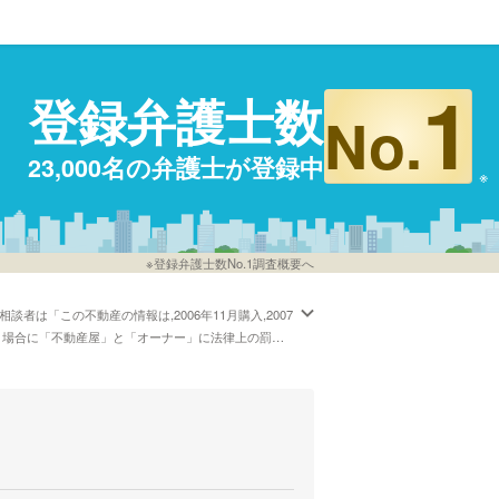
1
登録弁護士数
No.
23,000名の弁護士が登録中
※登録弁護士数No.1調査概要へ
は「この不動産の情報は,2006年11月購入,2007
う場合に「不動産屋」と「オーナー」に法律上の罰則
士費用をカード払いで受け付けしている弁護士や神戸
とができます。具体的には「不動産・近隣トラブルが
法律事務所の弁護士を費用で検討したい」などの要望
解があります。」とおっしゃる方もおります。不動
士に一度相談をしてみることもご検討ください。