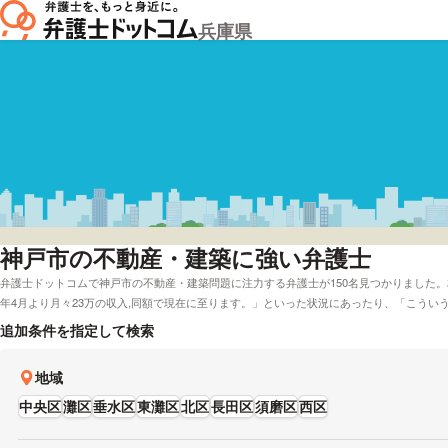
兵庫県
神戸市
の不動産・建築に強い弁護士
弁護士ドットコムで神戸市の不動産・建築問題に注力する弁護士が150名見つかりました。相談者
年4月より月々23万の収入,同額で現在に至ります。」といった状況にあったり、「こうい
等はないのでしょうか?」といった疑問を抱えていたりします。弁護士ドットコムでは弁護
追加条件を指定して検索
で電話相談を無料で対応してくれる弁護士といった様々なニーズ別で弁護士を比較するこ
専門の弁護士やレビューが良い弁護士の選び方などはほとんど調査したけど、神戸周辺の
地域
にも応じることができます。弁護士の中には「・建築関係の顧問先企業もあり、業界の理
産・近隣トラブルでお困りの方は能力や営業時間などの条件を考慮して、条件に沿う弁護
中央区
灘区
垂水区
東灘区
北区
長田区
須磨区
西区