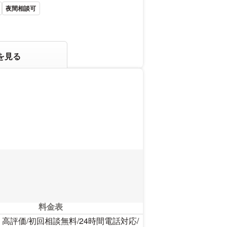
夜間相談可
を見る
料金表
評価/初回相談無料/24時間電話対応/