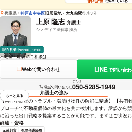
借地権
で揉めている
兵庫県
神戸市中央区
旧居留地・大丸前駅
徒歩3分
上原 隆志
弁護士
シノディア法律事務所
現在営業中
09:00 - 18:00
不動産・建築
のご相談は
下記のリンクからお問い合わせください。
LINE
Webで問い合わせ
で問い合わ
または
050-5285-1949
電話で問い合わせ
弁護士の強み
もっと見る
視覚的に省略されている要素を
【共有不動産のトラブル・塩漬け物件の解消に精通】 【共有
プローチで不動産価値の最大化を共に検討します。訴訟から競
に沿った出口戦略を提案することが可能です。まずはご状況お
経験・資格
元裁判官
冤罪弁護経験