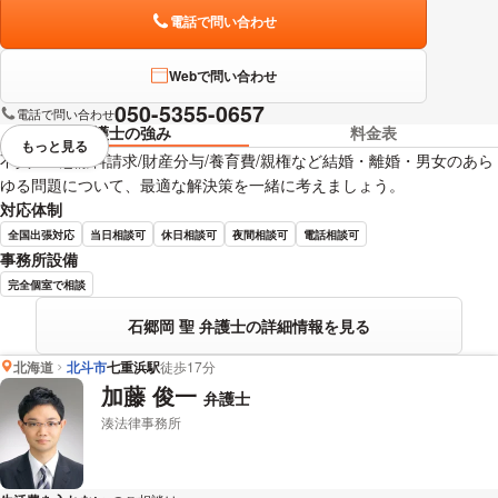
電話で問い合わせ
Webで問い合わせ
050-5355-0657
電話で問い合わせ
弁護士の強み
料金表
もっと見る
視覚的に省略されている要素を
不貞/DV/慰謝料請求/財産分与/養育費/親権など結婚・離婚・男女のあら
ゆる問題について、最適な解決策を一緒に考えましょう。
対応体制
全国出張対応
当日相談可
休日相談可
夜間相談可
電話相談可
事務所設備
完全個室で相談
石郷岡 聖 弁護士の詳細情報を見る
北海道
北斗市
七重浜駅
徒歩17分
加藤 俊一
弁護士
湊法律事務所