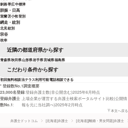
釧路
帯広
中標津
胆振・日高
室蘭
苫小牧
登別
網走・紋別
北見
紋別
宗谷
枝幸
近隣の都道府県から探す
青森県
秋田県
山形県
岩手県
宮城県
福島県
こだわり条件から探す
初回無料相談
法テラス利用可能
電話相談できる
* 登録数No.1調査概要
23,000名登録
登録弁護士数(非公開含む)2025年6月時点
登録弁護士
上場企業が運営する弁護士検索ポータルサイト比較(公開情
数No.1
報を元に当社調べ)2025年2月時点
本文へ戻る
弁護士ドットコム
[北海道]弁護士
[北海道][離婚・男女問題]弁護士