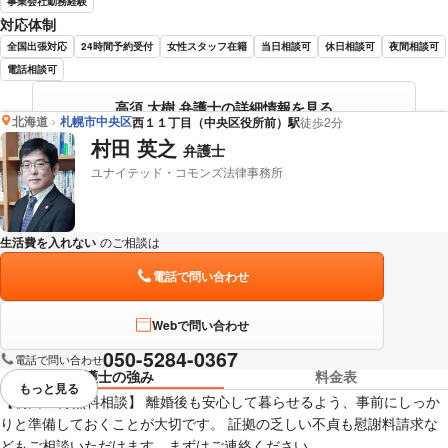
事業会社勤務経験
対応体制
全国出張対応
24時間予約受付
女性スタッフ在籍
当日相談可
休日相談可
夜間相談可
電話相談可
高須 大樹 弁護士の詳細情報を見る
北海道
札幌市中央区
西１１丁目（中央区役所前）駅
徒歩2分
村田 英之
弁護士
ユナイテッド・コモンズ法律事務所
生活費を入れない
のご相談は
下記のリンクからお問い合わせください。
電話で問い合わせ
Webで問い合わせ
050-5284-0367
電話で問い合わせ
弁護士の強み
料金表
もっと見る
視覚的に省略されている要素を
【初回60分無料相談】 離婚後も安心して暮らせるよう、事前にしっか
りと準備しておくことが大切です。 証拠の乏しい不貞も慰謝料請求な
どもご相談いただけます。まずはご連絡ください。