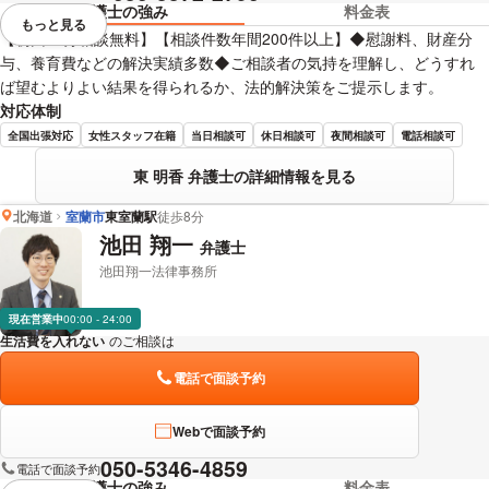
弁護士の強み
料金表
もっと見る
視覚的に省略されている要素を
【初回40分相談無料】【相談件数年間200件以上】◆慰謝料、財産分
与、養育費などの解決実績多数◆ご相談者の気持を理解し、どうすれ
ば望むよりよい結果を得られるか、法的解決策をご提示します。
対応体制
全国出張対応
女性スタッフ在籍
当日相談可
休日相談可
夜間相談可
電話相談可
東 明香 弁護士の詳細情報を見る
北海道
室蘭市
東室蘭駅
徒歩8分
池田 翔一
弁護士
池田翔一法律事務所
現在営業中
00:00 - 24:00
生活費を入れない
のご相談は
下記のリンクからお問い合わせください。
電話で面談予約
Webで面談予約
050-5346-4859
電話で面談予約
弁護士の強み
料金表