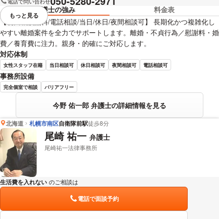
050-5280-2971
電話で問い合わせ
弁護士の強み
料金表
もっと見る
視覚的に省略されている要素を
【初回相談無料/電話相談/当日/休日/夜間相談可】 長期化かつ複雑化し
やすい離婚案件を全力でサポートします。離婚・不貞行為／慰謝料・婚
費／養育費に注力。親身・的確にご対応します。
対応体制
女性スタッフ在籍
当日相談可
休日相談可
夜間相談可
電話相談可
事務所設備
完全個室で相談
バリアフリー
今野 佑一郎 弁護士の詳細情報を見る
北海道
札幌市南区
自衛隊前駅
徒歩8分
尾崎 祐一
弁護士
尾崎祐一法律事務所
生活費を入れない
のご相談は
下記のリンクからお問い合わせください。
電話で面談予約