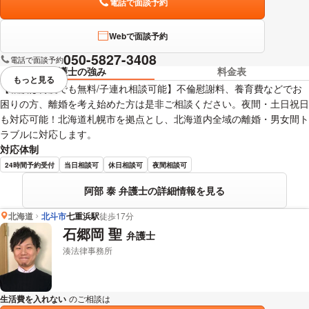
電話で面談予約
Webで面談予約
050-5827-3408
電話で面談予約
弁護士の強み
料金表
もっと見る
視覚的に省略されている要素を
【相談は何度でも無料/子連れ相談可能】不倫慰謝料、養育費などでお
困りの方、離婚を考え始めた方は是非ご相談ください。夜間・土日祝日
も対応可能！北海道札幌市を拠点とし、北海道内全域の離婚・男女間ト
ラブルに対応します。
対応体制
24時間予約受付
当日相談可
休日相談可
夜間相談可
阿部 泰 弁護士の詳細情報を見る
北海道
北斗市
七重浜駅
徒歩17分
石郷岡 聖
弁護士
湊法律事務所
生活費を入れない
のご相談は
下記のリンクからお問い合わせください。