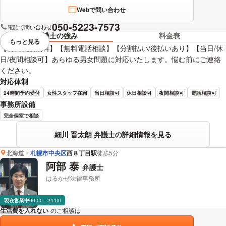
Webで問い合わせ
050-5223-7573
電話で問い合わせ
弁護士の強み
料金表
もっと見る
視覚的に省略されている要素を
【初回相談無料】【無料電話相談】【分割払い/後払いあり】【当日/休
日/夜間相談可】あらゆる男女問題に対応いたします。悩む前にご連絡
ください。
対応体制
24時間予約受付
女性スタッフ在籍
当日相談可
休日相談可
夜間相談可
電話相談可
事務所設備
完全個室で相談
細川 晋太朗 弁護士の詳細情報を見る
北海道
札幌市中央区
西８丁目駅
徒歩5分
阿部 泰
弁護士
はるかぜ法律事務所
現在営業中
00:00 - 24:00
生活費を入れない
のご相談は
下記のリンクからお問い合わせください。