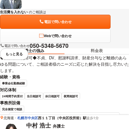
生活費を入れない
のご相談は
下記のリンクからお問い合わせください。
電話で問い合わせ
Webで問い合わせ
050-5348-5670
電話で問い合わせ
弁護士の強み
料金表
もっと見る
視覚的に省略されている要素を
◆法テラス利用可◆不貞、DV、慰謝料請求、財産分与など離婚のあら
ゆる問題について、ご相談者様のニーズに応じた解決を目指し尽力いた
します。
経験・資格
事業会社勤務経験
対応体制
24時間予約受付
当日相談可
休日相談可
夜間相談可
事務所設備
完全個室で相談
北海道
札幌市中央区
西１１丁目（中央区役所前）駅
徒歩1分
出崎 竜也 弁護士の詳細情報を見る
中村 浩士
弁護士