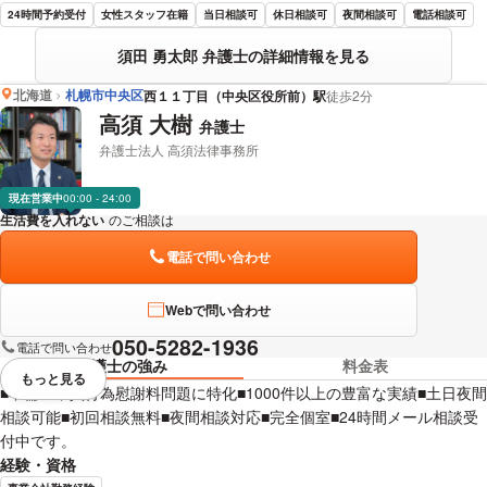
24時間予約受付
女性スタッフ在籍
当日相談可
休日相談可
夜間相談可
電話相談可
須田 勇太郎 弁護士の詳細情報を見る
北海道
札幌市中央区
西１１丁目（中央区役所前）駅
徒歩2分
高須 大樹
弁護士
弁護士法人 高須法律事務所
現在営業中
00:00 - 24:00
生活費を入れない
のご相談は
下記のリンクからお問い合わせください。
電話で問い合わせ
Webで問い合わせ
050-5282-1936
電話で問い合わせ
弁護士の強み
料金表
もっと見る
視覚的に省略されている要素を
■不倫・不貞行為慰謝料問題に特化■1000件以上の豊富な実績■土日夜間
相談可能■初回相談無料■夜間相談対応■完全個室■24時間メール相談受
付中です。
経験・資格