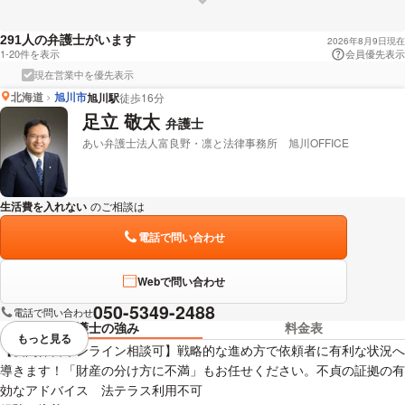
人の弁護士がいます
291
2026年8月9日現在
1-20件を表示
会員優先表示
現在営業中を優先表示
北海道
旭川市
旭川駅
徒歩16分
足立 敬太
弁護士
あい弁護士法人富良野・凛と法律事務所 旭川OFFICE
生活費を入れない
のご相談は
下記のリンクからお問い合わせください。
電話で問い合わせ
Webで問い合わせ
050-5349-2488
電話で問い合わせ
弁護士の強み
料金表
もっと見る
視覚的に省略されている要素を
【夜間休日オンライン相談可】戦略的な進め方で依頼者に有利な状況へ
導きます！「財産の分け方に不満」もお任せください。不貞の証拠の有
効なアドバイス 法テラス利用不可