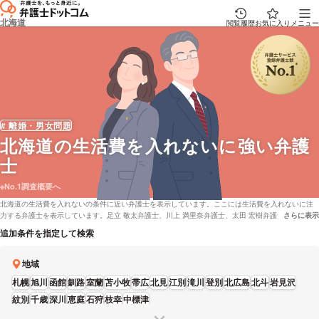
北海道
閲覧履歴
お気に入り
メニュー
# 離婚・男女問題
北海道
の生活費を入れないに強い弁護
士
※No.1調査概要へ
北海道の生活費を入れないの条件に近い弁護士を表示しています。ここには生活費を入れないに注
力する弁護士を表示しています。足立 敬太弁護士、川上 満里奈弁護士、太田 宏樹弁護士、今野 佑
さらに表示
説明文の省
一郎弁護士、尾崎 祐一弁護士などの電話・メールの問合せ情報から、口コミや評判・土日祝日の休
追加条件を指定して検索
日法律相談や無料相談の可否など、充実した専門情報で心強い弁護士をお探しください。
地域
札幌
旭川
函館
釧路
室蘭
苫小牧
帯広
北見
江別
滝川
登別
北広島
北斗
岩見沢
紋別
千歳
深川
恵庭
石狩
枝幸
中標津