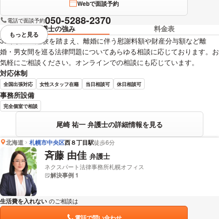
Webで面談予約
050-5288-2370
電話で面談予約
弁護士の強み
料金表
もっと見る
視覚的に省略されている要素を
35年以上の経験を踏まえ、離婚に伴う慰謝料額や財産分与額など離
婚・男女間を巡る法律問題についてあらゆる相談に応じております。お
気軽にご相談ください。オンラインでの相談にも応じています。
対応体制
全国出張対応
女性スタッフ在籍
当日相談可
休日相談可
事務所設備
完全個室で相談
尾崎 祐一 弁護士の詳細情報を見る
北海道
札幌市中央区
西８丁目駅
徒歩6分
斉藤 由佳
弁護士
ネクスパート法律事務所札幌オフィス
解決事例 1
生活費を入れない
のご相談は
下記のリンクからお問い合わせください。
電話で問い合わせ