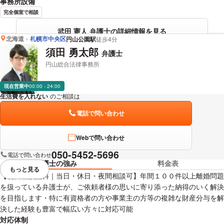
事務所設備
完全個室で相談
武田 憲人 弁護士の詳細情報を見る
北海道
札幌市中央区
円山公園駅
徒歩4分
須田 勇太郎
弁護士
円山総合法律事務所
現在営業中
00:00 - 24:00
生活費を入れない
のご相談は
下記のリンクからお問い合わせください。
電話で問い合わせ
Webで問い合わせ
050-5452-5696
電話で問い合わせ
弁護士の強み
料金表
もっと見る
視覚的に省略されている要素を
【初回相談無料｜当日・休日・夜間相談可】年間１００件以上離婚問題
を扱っている弁護士が、ご依頼者様の思いに寄り添った納得のいく解決
を目指します・特に有資格者の方や事業主の方等の複雑な財産分与を解
決した経験も豊富で幅広い方々に対応可能
対応体制