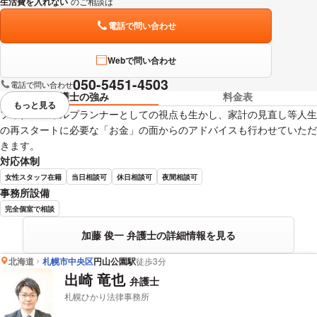
生活費を入れない
のご相談は
下記のリンクからお問い合わせください。
電話で問い合わせ
Webで問い合わせ
050-5451-4503
電話で問い合わせ
弁護士の強み
料金表
もっと見る
視覚的に省略されている要素を
フィナンシャルプランナーとしての視点も生かし、家計の見直し等人生
の再スタートに必要な「お金」の面からのアドバイスも行わせていただ
きます。
対応体制
女性スタッフ在籍
当日相談可
休日相談可
夜間相談可
事務所設備
完全個室で相談
加藤 俊一 弁護士の詳細情報を見る
北海道
札幌市中央区
円山公園駅
徒歩3分
出崎 竜也
弁護士
札幌ひかり法律事務所