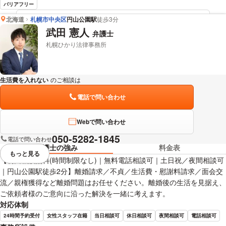
バリアフリー
北海道
札幌市中央区
円山公園駅
徒歩3分
荒木 樹 弁護士の詳細情報を見る
武田 憲人
弁護士
札幌ひかり法律事務所
生活費を入れない
のご相談は
下記のリンクからお問い合わせください。
電話で問い合わせ
Webで問い合わせ
050-5282-1845
電話で問い合わせ
弁護士の強み
料金表
もっと見る
視覚的に省略されている要素を
【初回相談無料(時間制限なし)｜無料電話相談可｜土日祝／夜間相談可
｜円山公園駅徒歩2分】離婚請求／不貞／生活費・慰謝料請求／面会交
流／親権獲得など離婚問題はお任せください。離婚後の生活を見据え、
ご依頼者様のご意向に沿った解決を一緒に考えます。
対応体制
24時間予約受付
女性スタッフ在籍
当日相談可
休日相談可
夜間相談可
電話相談可