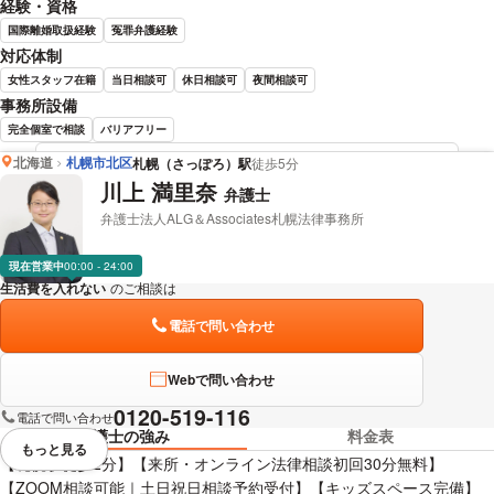
経験・資格
国際離婚取扱経験
冤罪弁護経験
対応体制
女性スタッフ在籍
当日相談可
休日相談可
夜間相談可
事務所設備
完全個室で相談
バリアフリー
北海道
札幌市北区
札幌（さっぽろ）駅
徒歩5分
足立 敬太 弁護士の詳細情報を見る
川上 満里奈
弁護士
弁護士法人ALG＆Associates札幌法律事務所
現在営業中
00:00 - 24:00
生活費を入れない
のご相談は
下記のリンクからお問い合わせください。
電話で問い合わせ
Webで問い合わせ
0120-519-116
電話で問い合わせ
弁護士の強み
料金表
もっと見る
視覚的に省略されている要素を
【札幌駅徒歩2分】【来所・オンライン法律相談初回30分無料】
【ZOOM相談可能｜土日祝日相談予約受付】【キッズスペース完備】