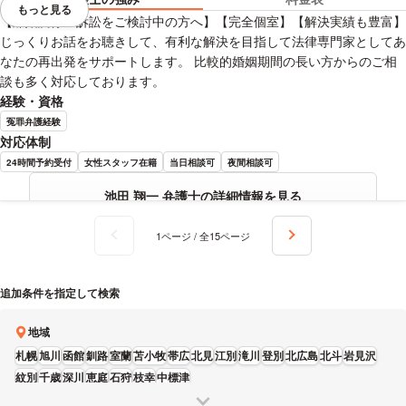
もっと見る
視覚的に省略されている要素を
【離婚調停・訴訟をご検討中の方へ】【完全個室】【解決実績も豊富】
じっくりお話をお聴きして、有利な解決を目指して法律専門家としてあ
なたの再出発をサポートします。 比較的婚姻期間の長い方からのご相
談も多く対応しております。
経験・資格
冤罪弁護経験
対応体制
24時間予約受付
女性スタッフ在籍
当日相談可
夜間相談可
池田 翔一 弁護士の詳細情報を見る
1ページ / 全15ページ
追加条件を指定して検索
地域
札幌
旭川
函館
釧路
室蘭
苫小牧
帯広
北見
江別
滝川
登別
北広島
北斗
岩見沢
紋別
千歳
深川
恵庭
石狩
枝幸
中標津