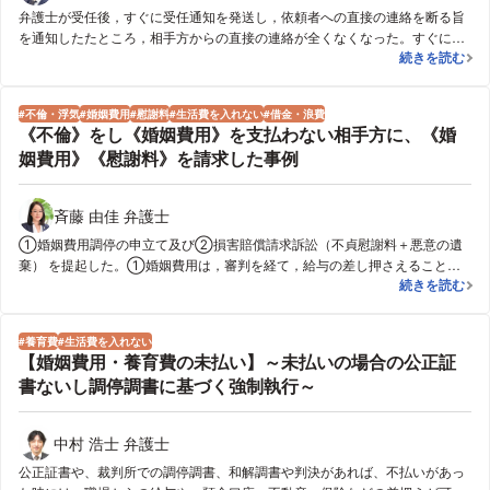
弁護士が受任後，すぐに受任通知を発送し，依頼者への直接の連絡を断る旨
を通知したたところ，相手方からの直接の連絡が全くなくなった。すぐに，
弁護士の介入・
続きを読む
離婚調停及び婚姻費用分担調停を申し立てた。依頼者の希望から，早期の離
婚を優先し，調停時に，離婚に応じるのであれば，婚姻費用を放棄する旨の
条件を提案したところ，相手方もこれに応じ，一度の調停で離婚が成立し
不倫・浮気
婚姻費用
慰謝料
生活費を入れない
借金・浪費
た。
《不倫》をし《婚姻費用》を支払わない相手方に、《婚
姻費用》《慰謝料》を請求した事例
斉藤 由佳 弁護士
①婚姻費用調停の申立て及び②損害賠償請求訴訟（不貞慰謝料＋悪意の遺
棄） を提起した。①婚姻費用は，審判を経て，給与の差し押さえることで
《不倫》をし
続きを読む
生活を安定させ，②損害賠償は，総額５５０万円の判決を得た。 なお，夫
から離婚調停が申し立てられたが，拒否をして同調停は不成立となった。
養育費
生活費を入れない
【婚姻費用・養育費の未払い】～未払いの場合の公正証
書ないし調停調書に基づく強制執行～
中村 浩士 弁護士
公正証書や、裁判所での調停調書、和解調書や判決があれば、不払いがあっ