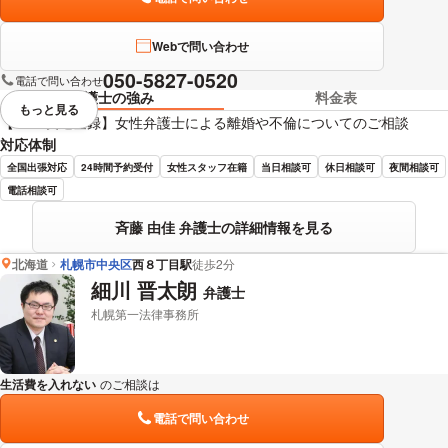
Webで問い合わせ
050-5827-0520
電話で問い合わせ
弁護士の強み
料金表
もっと見る
視覚的に省略されている要素を
【LINE友達登録】女性弁護士による離婚や不倫についてのご相談
対応体制
全国出張対応
24時間予約受付
女性スタッフ在籍
当日相談可
休日相談可
夜間相談可
電話相談可
斉藤 由佳 弁護士の詳細情報を見る
北海道
札幌市中央区
西８丁目駅
徒歩2分
細川 晋太朗
弁護士
札幌第一法律事務所
生活費を入れない
のご相談は
下記のリンクからお問い合わせください。
電話で問い合わせ