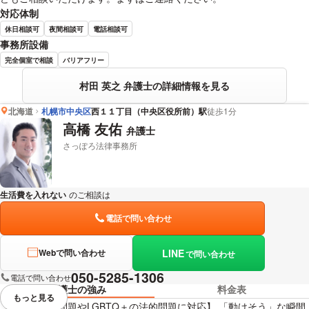
対応体制
休日相談可
夜間相談可
電話相談可
事務所設備
完全個室で相談
バリアフリー
村田 英之 弁護士の詳細情報を見る
北海道
札幌市中央区
西１１丁目（中央区役所前）駅
徒歩1分
高橋 友佑
弁護士
さっぽろ法律事務所
生活費を入れない
のご相談は
下記のリンクからお問い合わせください。
電話で問い合わせ
LINE
Webで問い合わせ
で問い合わせ
050-5285-1306
電話で問い合わせ
弁護士の強み
料金表
もっと見る
視覚的に省略されている要素を
【離婚・男女問題やLGBTQ＋の法的問題に対応】 「動けそう」な瞬間