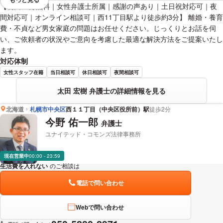
視覚的に省略されている要素を
【初回30分無料｜女性弁護士所属｜感謝の声あり｜土日祝対応可｜夜
間対応可｜オンライン相談可｜西11丁目駅より徒歩約3分】 離婚・養育
費・不貞など男女家庭の問題はお任せください。じっくりとお話を伺
い、ご依頼者の状況やご意向を考慮した最適な解決方法をご提案いたし
ます。
対応体制
女性スタッフ在籍
当日相談可
休日相談可
夜間相談可
太田 宏樹 弁護士の詳細情報を見る
北海道
札幌市中央区
西１１丁目（中央区役所前）駅
徒歩2分
今野 佑一郎
弁護士
ユナイテッド・コモンズ法律事務所
現在営業中
00:00 - 23:59
生活費を入れない
のご相談は
下記のリンクからお問い合わせください。
電話で問い合わせ
Webで問い合わせ