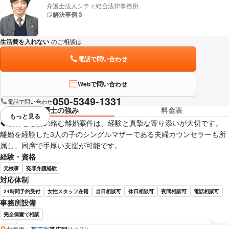
弁護士法人シティ総合法律事務所
解決事例 3
生活費を入れない
のご相談は
下記のリンクからお問い合わせください。
電話で問い合わせ
Webで問い合わせ
050-5349-1331
電話で問い合わせ
弁護士の強み
料金表
もっと見る
視覚的に省略されている要素を
◆複雑な心情の絡む離婚案件は、経験と真摯な寄り添いが大切です。
離婚を経験した3人の子のシングルマザーである夫婦カウンセラーも所
属し、同席で手厚い支援が可能です。
経験・資格
元検事
冤罪弁護経験
対応体制
24時間予約受付
女性スタッフ在籍
当日相談可
休日相談可
夜間相談可
電話相談可
事務所設備
完全個室で相談