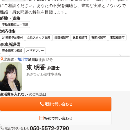
にご相談ください。あなたの不安を傾聴し、豊富な実績とノウハウで、
離婚・男女問題の解決を目指します。
経験・資格
不動産鑑定士・宅建
対応体制
24時間予約受付
女性スタッフ在籍
当日相談可
休日相談可
夜間相談可
電話相談可
事務所設備
完全個室で相談
バリアフリー
北海道
旭川市
旭川駅
徒歩12分
高橋 友佑 弁護士の詳細情報を見る
東 明香
弁護士
あさひかわ法律事務所
生活費を入れない
のご相談は
下記のリンクからお問い合わせください。
電話で問い合わせ
Webで問い合わせ
050-5572-2790
電話で問い合わせ