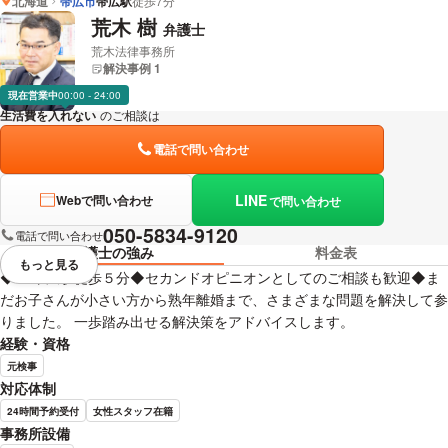
北海道
帯広市
帯広駅
徒歩7分
中村 浩士 弁護士の詳細情報を見る
荒木 樹
弁護士
荒木法律事務所
解決事例 1
現在営業中
00:00 - 24:00
生活費を入れない
のご相談は
下記のリンクからお問い合わせください。
電話で問い合わせ
LINE
Webで問い合わせ
で問い合わせ
050-5834-9120
電話で問い合わせ
弁護士の強み
料金表
もっと見る
視覚的に省略されている要素を
◆JR帯広駅徒歩５分◆セカンドオピニオンとしてのご相談も歓迎◆ま
だお子さんが小さい方から熟年離婚まで、さまざまな問題を解決して参
りました。 一歩踏み出せる解決策をアドバイスします。
経験・資格
元検事
対応体制
24時間予約受付
女性スタッフ在籍
事務所設備