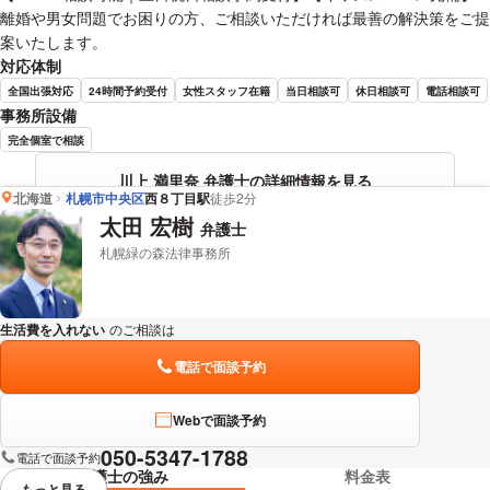
離婚や男女問題でお困りの方、ご相談いただければ最善の解決策をご提
案いたします。
対応体制
全国出張対応
24時間予約受付
女性スタッフ在籍
当日相談可
休日相談可
電話相談可
事務所設備
完全個室で相談
川上 満里奈 弁護士の詳細情報を見る
北海道
札幌市中央区
西８丁目駅
徒歩2分
太田 宏樹
弁護士
札幌緑の森法律事務所
生活費を入れない
のご相談は
下記のリンクからお問い合わせください。
電話で面談予約
Webで面談予約
050-5347-1788
電話で面談予約
弁護士の強み
料金表
もっと見る