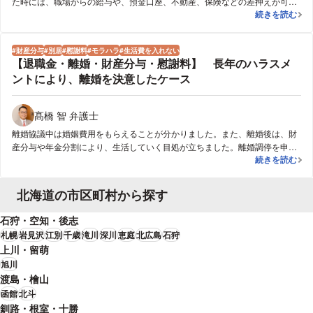
た時には、職場からの給与や、預金口座、不動産、保険などの差押えが可能
【婚姻費用・
続きを読む
です。職場が分かっていたので、給与の差し押さえを実行し、慌てて支払い
が再開し、退職させられてしまうので差し押さえを取り下げてほしいと言わ
れたため、保証人を付けさせた上で、取り下げをした。
財産分与
別居
慰謝料
モラハラ
生活費を入れない
【退職金・離婚・財産分与・慰謝料】 長年のハラスメ
ントにより、離婚を決意したケース
髙橋 智 弁護士
離婚協議中は婚姻費用をもらえることが分かりました。また、離婚後は、財
産分与や年金分割により、生活していく目処が立ちました。離婚調停を申し
【退職金・離
続きを読む
立てたいと思います。
北海道の市区町村から探す
石狩・空知・後志
札幌
岩見沢
江別
千歳
滝川
深川
恵庭
北広島
石狩
上川・留萌
旭川
渡島・檜山
函館
北斗
釧路・根室・十勝