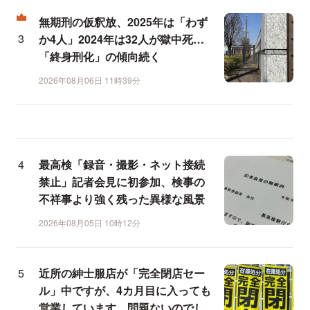
無期刑の仮釈放、2025年は「わず
か4人」2024年は32人が獄中死…
「終身刑化」の傾向続く
2026年08月06日 11時39分
最高検「録音・撮影・ネット接続
禁止」記者会見に初参加、検事の
不祥事より強く残った異様な風景
2026年08月05日 10時12分
近所の紳士服店が「完全閉店セー
ル」中ですが、4カ月目に入っても
営業しています。問題ないのでし