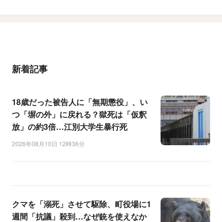
新着記事
18歳だった被告人に「無期懲役」、い
つ「塀の外」に戻れる？獄死は「仮釈
放」の約3倍…江別大学生暴行死
2026年08月10日 12時36分
クマを「溺死」させて駆除、町役場に1
週間「抗議」殺到…なぜ銃を使えなか