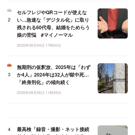
セルフレジやQRコードが使えな
い…急速な「デジタル化」に取り
残される60代母、結婚をためらう
娘の苦悩 #マイノーマル
2026年08月04日 17時00分
無期刑の仮釈放、2025年は「わず
か4人」2024年は32人が獄中死…
「終身刑化」の傾向続く
2026年08月06日 11時39分
最高検「録音・撮影・ネット接続