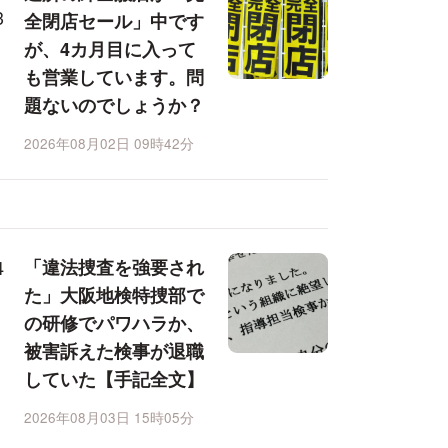
全閉店セール」中です
が、4カ月目に入って
も営業しています。問
題ないのでしょうか？
2026年08月02日 09時42分
「違法捜査を強要され
た」大阪地検特捜部で
の研修でパワハラか、
被害訴えた検事が退職
していた【手記全文】
2026年08月03日 15時05分