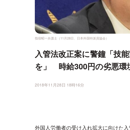
指宿昭一弁護士（11月28日、日本外国特派員協会）
入管法改正案に警鐘「技能
を」 時給300円の劣悪環
2018年11月28日 18時16分
外国人労働者の受け入れ拡大に向けた入