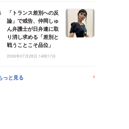
「トランス差別への反
論」で戒告、仲岡しゅ
ん弁護士が日弁連に取
り消し求める「差別と
戦うことこそ品位」
2026年07月28日 14時17分
もっと見る