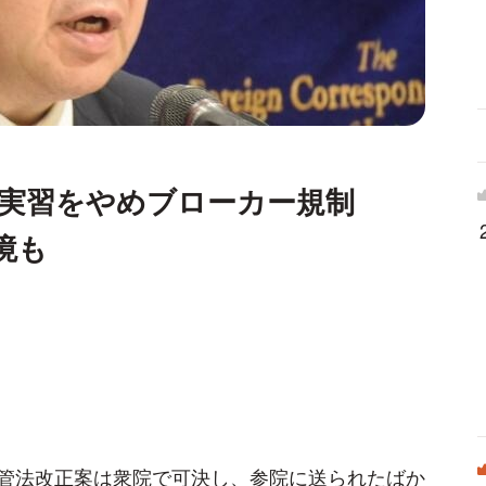
実習をやめブローカー規制
境も
管法改正案は衆院で可決し、参院に送られたばか