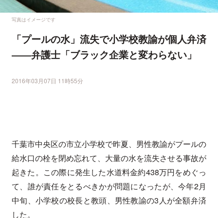
写真はイメージです
「プールの水」流失で小学校教諭が個人弁済
――弁護士「ブラック企業と変わらない」
2016年03月07日 11時55分
千葉市中央区の市立小学校で昨夏、男性教諭がプールの
給水口の栓を閉め忘れて、大量の水を流失させる事故が
起きた。この際に発生した水道料金約
438
万円をめぐっ
て、誰が責任をとるべきかが問題になったが、今年
2
月
中旬、小学校の校長と教頭、男性教諭の
3
人が全額弁済
した。