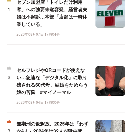
セブン加盟店「トイレだけ利用
客」への強要未遂容疑、経営者夫
婦は不起訴…本部「店舗は一時休
業している」
2026年08月07日 17時04分
セルフレジやQRコードが使えな
い…急速な「デジタル化」に取り
残される60代母、結婚をためらう
娘の苦悩 #マイノーマル
2026年08月04日 17時00分
無期刑の仮釈放、2025年は「わず
か4人」2024年は32人が獄中死…