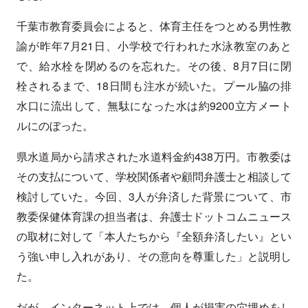
千葉市教育委員会によると、体育主任をつとめる男性教
諭が昨年
7
月
21
日、小学校で行われた水泳教室のあと
で、給水栓を閉めるのを忘れた。その後、
8
月
7
日に閉
栓されるまで、
18
日間も注水が続いた。プール脇の排
水口に流出して、無駄になった水は約
9200
立方メート
ルにのぼった。
県水道局から請求された水道料金約
438
万円。市教委は
その支払について、学校関係者や顧問弁護士と相談して
検討していた。今回、
3
人が弁済した背景について、市
教委保健体育課の担当者は、弁護士ドットコムニュース
の取材に対して「本人たちから『全額弁済したい』とい
う強い申し入れがあり、その意向を尊重した」と説明し
た。
だが、インターネット上では、個人が損害の穴埋めをし