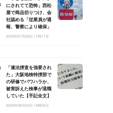
にされてて恐怖」西松
屋で商品切りつけ、会
社認める「従業員が通
報、警察により確保」
2026年07月28日 11時17分
「違法捜査を強要され
た」大阪地検特捜部で
の研修でパワハラか、
被害訴えた検事が退職
していた【手記全文】
2026年08月03日 15時05分