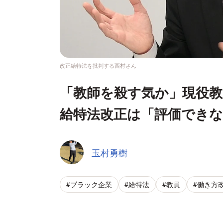
改正給特法を批判する西村さん
「教師を殺す気か」現役教
給特法改正は「評価でき
玉村勇樹
#ブラック企業
#給特法
#教員
#働き方