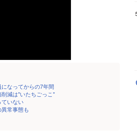
員になってからの7年間
削減は"いたちごっこ"
っていない
の異常事態も