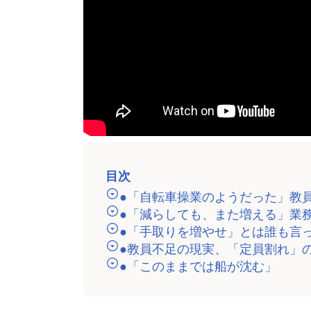
目次
●「自転車操業のようだった」教
●「減らしても、また増える」業務
●「手取りを増やせ」とは誰も言
●教員不足の現実、「定員割れ」
●「このままでは船が沈む」