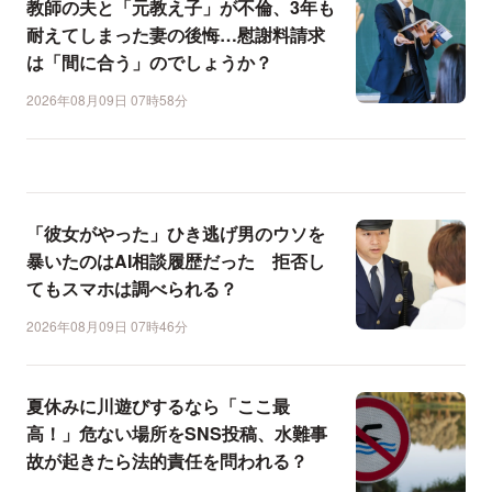
教師の夫と「元教え子」が不倫、3年も
耐えてしまった妻の後悔…慰謝料請求
は「間に合う」のでしょうか？
2026年08月09日 07時58分
「彼女がやった」ひき逃げ男のウソを
暴いたのはAI相談履歴だった 拒否し
てもスマホは調べられる？
2026年08月09日 07時46分
夏休みに川遊びするなら「ここ最
高！」危ない場所をSNS投稿、水難事
故が起きたら法的責任を問われる？